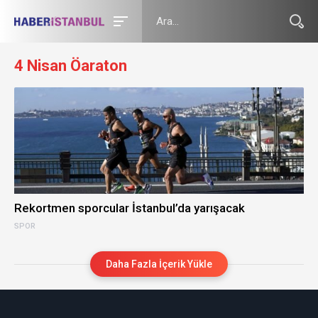
4 Nisan Öaraton
Rekortmen sporcular İstanbul’da yarışacak
SPOR
Daha Fazla İçerik Yükle