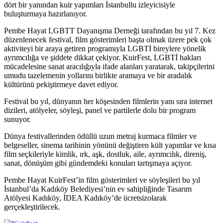
dört bir yanından kuir yapımları İstanbullu izleyicisiyle
buluşturmaya hazırlanıyor.
Pembe Hayat LGBTT Dayanışma Derneği tarafından bu yıl 7. Kez
düzenlenecek festival, film gösterimleri başta olmak üzere pek çok
aktiviteyi bir araya getiren programıyla LGBTİ bireylere yönelik
ayrımcılığa ve şiddete dikkat çekiyor. KuirFest, LGBTİ hakları
mücadelesine sanat aracılığıyla ifade alanları yaratarak, takipçilerini
umudu tazelemenin yollarını birlikte aramaya ve bir aradalık
kültürünü pekiştirmeye davet ediyor.
Festival bu yıl, dünyanın her köşesinden filmlerin yanı sıra internet
dizileri, atölyeler, söyleşi, panel ve partilerle dolu bir program
sunuyor.
Dünya festivallerinden ödüllü uzun metraj kurmaca filmler ve
belgeseller, sinema tarihinin yönünü değiştiren kült yapımlar ve kısa
film seçkileriyle kimlik, ırk, aşk, dostluk, aile, ayrımcılık, direniş,
sanat, dönüşüm gibi gündemdeki konuları tartışmaya açıyor.
Pembe Hayat KuirFest’in film gösterimleri ve söyleşileri bu yıl
İstanbul’da Kadıköy Belediyesi’nin ev sahipliğinde Tasarım
Atölyesi Kadıköy, İDEA Kadıköy’de ücretsizolarak
gerçekleştirilecek.