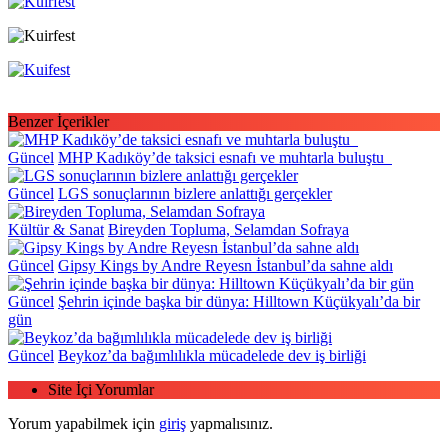
Benzer İçerikler
Güncel
MHP Kadıköy’de taksici esnafı ve muhtarla buluştu
Güncel
LGS sonuçlarının bizlere anlattığı gerçekler
Kültür & Sanat
Bireyden Topluma, Selamdan Sofraya
Güncel
Gipsy Kings by Andre Reyesn İstanbul’da sahne aldı
Güncel
Şehrin içinde başka bir dünya: Hilltown Küçükyalı’da bir
gün
Güncel
Beykoz’da bağımlılıkla mücadelede dev iş birliği
Site İçi Yorumlar
Yorum yapabilmek için
giriş
yapmalısınız.