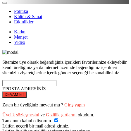
Politika
Kültür & Sanat
Etkinlikler
Kadın
Manşet
Video
Sitemize üye olarak beğendiğiniz içerikleri favorilerinize ekleyebilir,
kendi ürettiğiniz ya da internet üzerinde beğendiğiniz içerikleri
sitemizin ziyaretçilerine içerik gönder seçeneği ile sunabilirsiniz.
EPOSTA ADRESİNİZ
DEVAM ET
Zaten bir üyeliğiniz mevcut mu ?
Giriş yapın
Üyelik sözleşmesini
ve
Gizlilik şartlarını
okudum.
Tamamını kabul ediyorum.
Lütfen geçerli bir mail adresi giriniz.