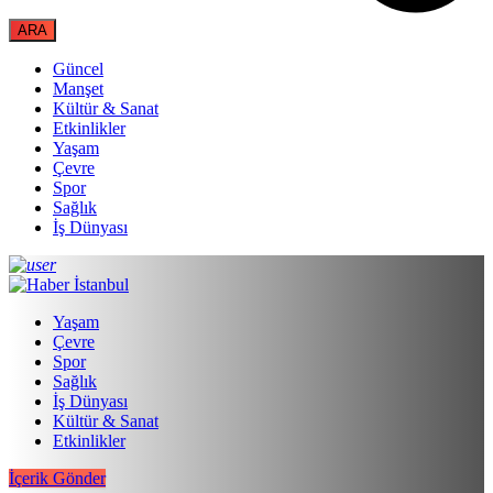
Güncel
Manşet
Kültür & Sanat
Etkinlikler
Yaşam
Çevre
Spor
Sağlık
İş Dünyası
Yaşam
Çevre
Spor
Sağlık
İş Dünyası
Kültür & Sanat
Etkinlikler
İçerik Gönder