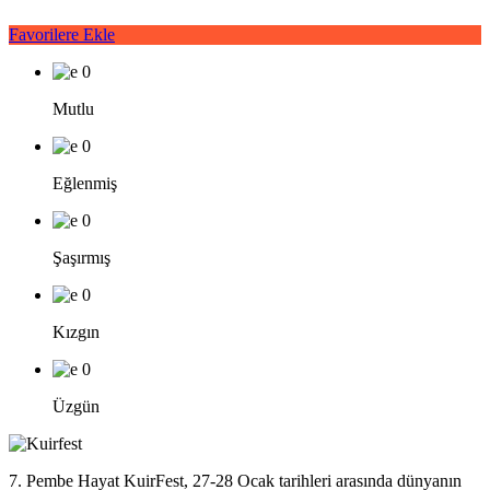
Favorilere Ekle
0
Mutlu
0
Eğlenmiş
0
Şaşırmış
0
Kızgın
0
Üzgün
7. Pembe Hayat KuirFest, 27-28 Ocak tarihleri arasında dünyanın