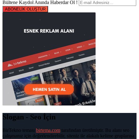
Bültene Kaydol Anında Haberdar Ol !
ABONELİK OLUŞTUR
Slogan - Seo İçin
BirTekno teması
birtema.com
tarafından üretilmiştir. Bu alanı seo
çalışmanız için değerlendirebilir, siteniz ile alakalı kelime gruplarına