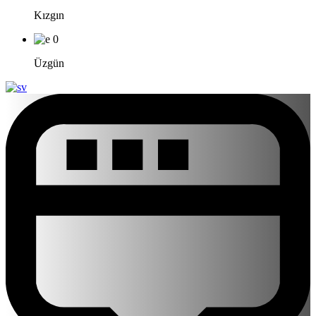
Kızgın
0
Üzgün