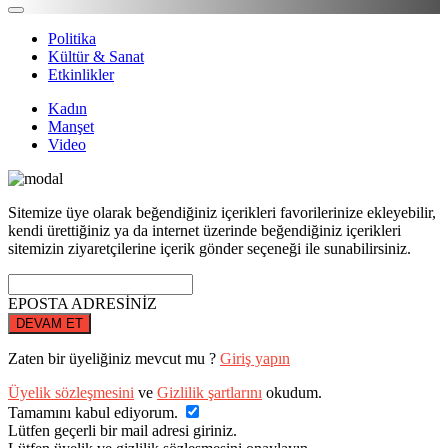
Politika
Kültür & Sanat
Etkinlikler
Kadın
Manşet
Video
Sitemize üye olarak beğendiğiniz içerikleri favorilerinize ekleyebilir,
kendi ürettiğiniz ya da internet üzerinde beğendiğiniz içerikleri
sitemizin ziyaretçilerine içerik gönder seçeneği ile sunabilirsiniz.
EPOSTA ADRESİNİZ
DEVAM ET
Zaten bir üyeliğiniz mevcut mu ?
Giriş yapın
Üyelik sözleşmesini
ve
Gizlilik şartlarını
okudum.
Tamamını kabul ediyorum.
Lütfen geçerli bir mail adresi giriniz.