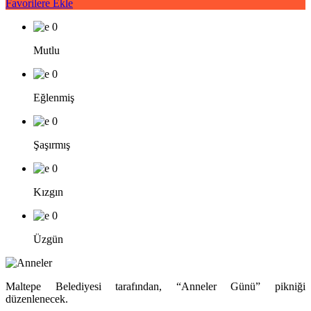
Favorilere Ekle
0
Mutlu
0
Eğlenmiş
0
Şaşırmış
0
Kızgın
0
Üzgün
Maltepe Belediyesi tarafından, “Anneler Günü” pikniği
düzenlenecek.