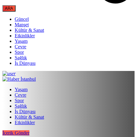
Güncel
Manşet
Kültür & Sanat
Etkinlikler
Yaşam
Çevre
Spor
Sağlık
İş Dünyası
Yaşam
Çevre
Spor
Sağlık
İş Dünyası
Kültür & Sanat
Etkinlikler
İçerik Gönder