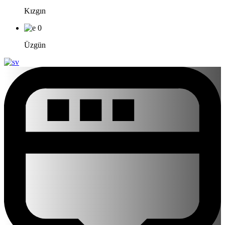
Kızgın
0
Üzgün