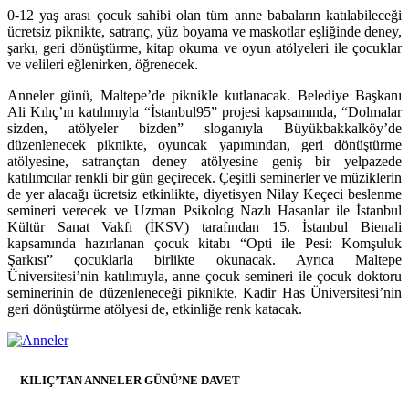
0-12 yaş arası çocuk sahibi olan tüm anne babaların katılabileceği
ücretsiz piknikte, satranç, yüz boyama ve maskotlar eşliğinde deney,
şarkı, geri dönüştürme, kitap okuma ve oyun atölyeleri ile çocuklar
ve velileri eğlenirken, öğrenecek.
Anneler günü, Maltepe’de piknikle kutlanacak. Belediye Başkanı
Ali Kılıç’ın katılımıyla “İstanbul95” projesi kapsamında, “Dolmalar
sizden, atölyeler bizden” sloganıyla Büyükbakkalköy’de
düzenlenecek piknikte, oyuncak yapımından, geri dönüştürme
atölyesine, satrançtan deney atölyesine geniş bir yelpazede
katılımcılar renkli bir gün geçirecek. Çeşitli seminerler ve müziklerin
de yer alacağı ücretsiz etkinlikte, diyetisyen Nilay Keçeci beslenme
semineri verecek ve Uzman Psikolog Nazlı Hasanlar ile İstanbul
Kültür Sanat Vakfı (İKSV) tarafından 15. İstanbul Bienali
kapsamında hazırlanan çocuk kitabı “Opti ile Pesi: Komşuluk
Şarkısı” çocuklarla birlikte okunacak. Ayrıca Maltepe
Üniversitesi’nin katılımıyla, anne çocuk semineri ile çocuk doktoru
seminerinin de düzenleneceği piknikte, Kadir Has Üniversitesi’nin
geri dönüştürme atölyesi de, etkinliğe renk katacak.
KILIÇ’TAN ANNELER GÜNÜ’NE DAVET