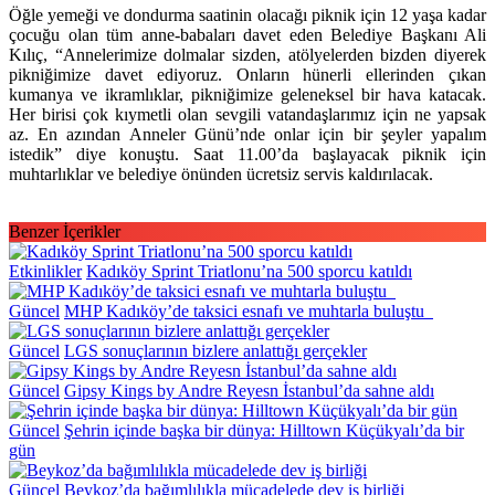
Öğle yemeği ve dondurma saatinin olacağı piknik için 12 yaşa kadar
çocuğu olan tüm anne-babaları davet eden Belediye Başkanı Ali
Kılıç, “Annelerimize dolmalar sizden, atölyelerden bizden diyerek
pikniğimize davet ediyoruz. Onların hünerli ellerinden çıkan
kumanya ve ikramlıklar, pikniğimize geleneksel bir hava katacak.
Her birisi çok kıymetli olan sevgili vatandaşlarımız için ne yapsak
az. En azından Anneler Günü’nde onlar için bir şeyler yapalım
istedik” diye konuştu. Saat 11.00’da başlayacak piknik için
muhtarlıklar ve belediye önünden ücretsiz servis kaldırılacak.
Benzer İçerikler
Etkinlikler
Kadıköy Sprint Triatlonu’na 500 sporcu katıldı
Güncel
MHP Kadıköy’de taksici esnafı ve muhtarla buluştu
Güncel
LGS sonuçlarının bizlere anlattığı gerçekler
Güncel
Gipsy Kings by Andre Reyesn İstanbul’da sahne aldı
Güncel
Şehrin içinde başka bir dünya: Hilltown Küçükyalı’da bir
gün
Güncel
Beykoz’da bağımlılıkla mücadelede dev iş birliği