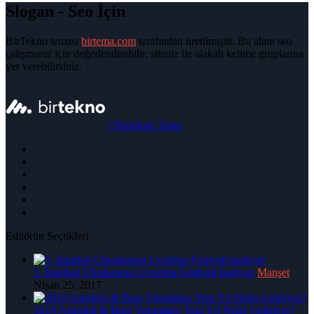
Slogan - Seo İçin
BirTekno teması
birtema.com
tarafından üretilmiştir. Bu alanı seo
çalışmanız için değerlendirebilir, siteniz ile alakalı kelime gruplarına
yer verebilirsiniz.
|
Premium Tema
Editörün Seçtikleri
5. İstanbul Uluslararası Uçurtma Festivali başlıyor
Manşet
Nisan 25, 2017
2019 Astroloji & Burç Yorumları: Yeni Yıl Neler Getiriyor?