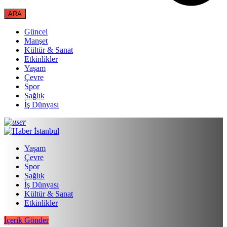
Güncel
Manşet
Kültür & Sanat
Etkinlikler
Yaşam
Çevre
Spor
Sağlık
İş Dünyası
Yaşam
Çevre
Spor
Sağlık
İş Dünyası
Kültür & Sanat
Etkinlikler
İçerik Gönder