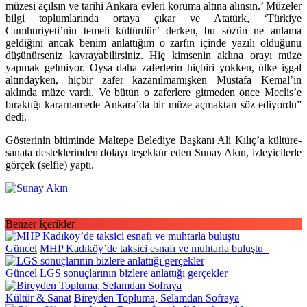
müzesi açılsın ve tarihi Ankara evleri koruma altına alınsın.’ Müzeler
bilgi toplumlarında ortaya çıkar ve Atatürk, ‘Türkiye
Cumhuriyeti’nin temeli kültürdür’ derken, bu sözün ne anlama
geldiğini ancak benim anlattığım o zarfın içinde yazılı olduğunu
düşünürseniz kavrayabilirsiniz. Hiç kimsenin aklına orayı müze
yapmak gelmiyor. Oysa daha zaferlerin hiçbiri yokken, ülke işgal
altındayken, hiçbir zafer kazanılmamışken Mustafa Kemal’in
aklında müze vardı. Ve bütün o zaferlere gitmeden önce Meclis’e
bıraktığı kararnamede Ankara’da bir müze açmaktan söz ediyordu”
dedi.
Gösterinin bitiminde Maltepe Belediye Başkanı Ali Kılıç’a kültüre-
sanata desteklerinden dolayı teşekkür eden Sunay Akın, izleyicilerle
görçek (selfie) yaptı.
Benzer İçerikler
Güncel
MHP Kadıköy’de taksici esnafı ve muhtarla buluştu
Güncel
LGS sonuçlarının bizlere anlattığı gerçekler
Kültür & Sanat
Bireyden Topluma, Selamdan Sofraya