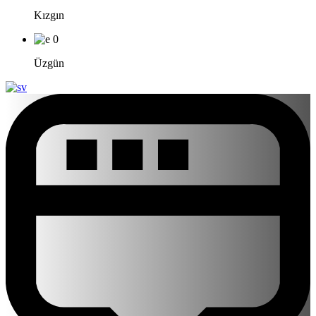
Kızgın
0
Üzgün