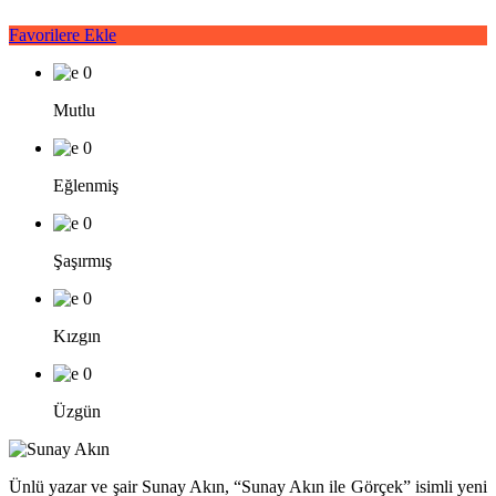
Favorilere Ekle
0
Mutlu
0
Eğlenmiş
0
Şaşırmış
0
Kızgın
0
Üzgün
Ünlü yazar ve şair Sunay Akın, “Sunay Akın ile Görçek” isimli yeni