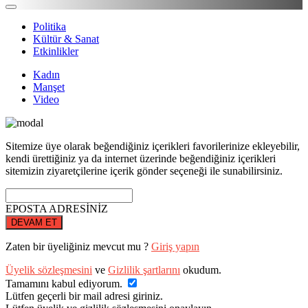
Politika
Kültür & Sanat
Etkinlikler
Kadın
Manşet
Video
Sitemize üye olarak beğendiğiniz içerikleri favorilerinize ekleyebilir,
kendi ürettiğiniz ya da internet üzerinde beğendiğiniz içerikleri
sitemizin ziyaretçilerine içerik gönder seçeneği ile sunabilirsiniz.
EPOSTA ADRESİNİZ
DEVAM ET
Zaten bir üyeliğiniz mevcut mu ?
Giriş yapın
Üyelik sözleşmesini
ve
Gizlilik şartlarını
okudum.
Tamamını kabul ediyorum.
Lütfen geçerli bir mail adresi giriniz.