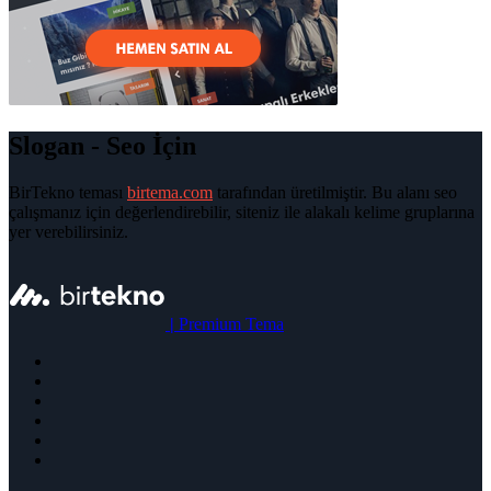
Slogan - Seo İçin
BirTekno teması
birtema.com
tarafından üretilmiştir. Bu alanı seo
çalışmanız için değerlendirebilir, siteniz ile alakalı kelime gruplarına
yer verebilirsiniz.
|
Premium Tema