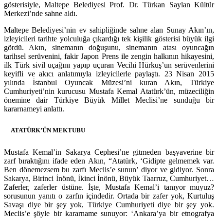
gösterisiyle, Maltepe Belediyesi Prof. Dr. Türkan Saylan Kültür
Merkezi’nde sahne aldı.
Maltepe Belediyesi’nin ev sahipliğinde sahne alan Sunay Akın’ın,
izleyicileri tarihte yolculuğa çıkardığı tek kişilik gösterisi büyük ilgi
gördü. Akın, sinemanın doğuşunu, sinemanın atası oyuncağın
tarihsel serüvenini, fakir Japon Prens ile zengin halkının hikayesini,
ilk Türk sivil uçağını yapıp uçuran Vecihi Hürkuş’un serüvenlerini
keyifli ve akıcı anlatımıyla izleyicilerle paylaştı. 23 Nisan 2015
yılında İstanbul Oyuncak Müzesi’ni kuran Akın, Türkiye
Cumhuriyeti’nin kurucusu Mustafa Kemal Atatürk’ün, müzeciliğin
önemine dair Türkiye Büyük Millet Meclisi’ne sunduğu bir
kararnameyi anlattı.
ATATÜRK’ÜN MEKTUBU
Mustafa Kemal’in Sakarya Cephesi’ne gitmeden başyaverine bir
zarf bıraktığını ifade eden Akın, “Atatürk, ‘Gidipte gelmemek var.
Ben dönemezsem bu zarfı Meclis’e sunun’ diyor ve gidiyor. Sonra
Sakarya, Birinci İnönü, İkinci İnönü, Büyük Taarruz, Cumhuriyet…
Zaferler, zaferler üstüne. İşte, Mustafa Kemal’i tanıyor muyuz?
sorusunun yanıtı o zarfın içindedir. Ortada bir zafer yok, Kurtuluş
Savaşı diye bir şey yok, Türkiye Cumhuriyeti diye bir şey yok.
Meclis’e şöyle bir kararname sunuyor: ‘Ankara’ya bir etnografya