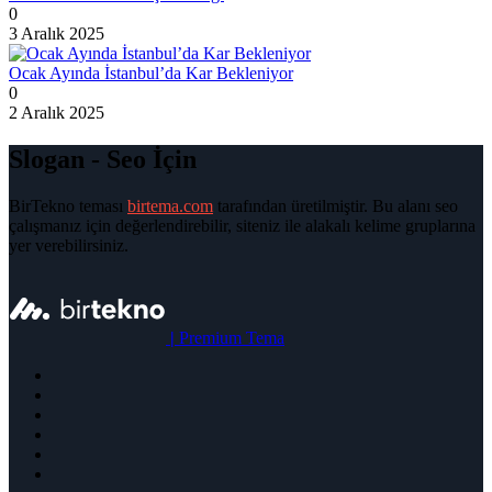
0
3 Aralık 2025
Ocak Ayında İstanbul’da Kar Bekleniyor
0
2 Aralık 2025
Slogan - Seo İçin
BirTekno teması
birtema.com
tarafından üretilmiştir. Bu alanı seo
çalışmanız için değerlendirebilir, siteniz ile alakalı kelime gruplarına
yer verebilirsiniz.
|
Premium Tema