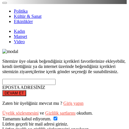
Politika
Kültür & Sanat
Etkinlikler
Kadın
Manşet
Video
Sitemize üye olarak beğendiğiniz içerikleri favorilerinize ekleyebilir,
kendi ürettiğiniz ya da internet üzerinde beğendiğiniz içerikleri
sitemizin ziyaretçilerine içerik gönder seçeneği ile sunabilirsiniz.
EPOSTA ADRESİNİZ
DEVAM ET
Zaten bir üyeliğiniz mevcut mu ?
Giriş yapın
Üyelik sözleşmesini
ve
Gizlilik şartlarını
okudum.
Tamamını kabul ediyorum.
Lütfen geçerli bir mail adresi giriniz.