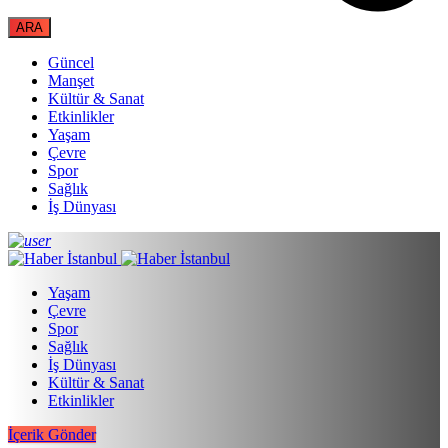
Güncel
Manşet
Kültür & Sanat
Etkinlikler
Yaşam
Çevre
Spor
Sağlık
İş Dünyası
Yaşam
Çevre
Spor
Sağlık
İş Dünyası
Kültür & Sanat
Etkinlikler
İçerik Gönder