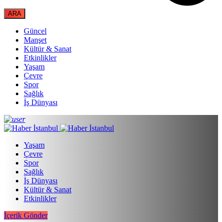
Güncel
Manşet
Kültür & Sanat
Etkinlikler
Yaşam
Çevre
Spor
Sağlık
İş Dünyası
Yaşam
Çevre
Spor
Sağlık
İş Dünyası
Kültür & Sanat
Etkinlikler
İçerik Gönder