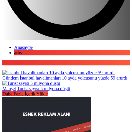
Anasayfa
/
artış
artış
Gündem
İstanbul havalimanları 10 ayda yolcusunu yüzde 59 artırdı
Manşet
Turist sayısı 5 milyona düştü
Daha Fazla İçerik Yükle