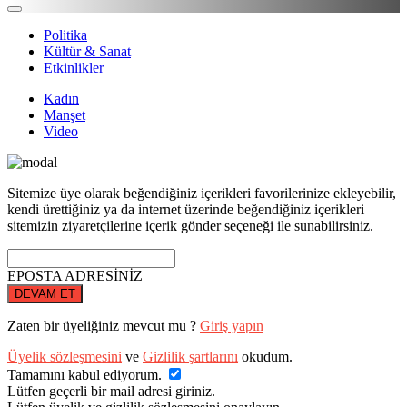
Politika
Kültür & Sanat
Etkinlikler
Kadın
Manşet
Video
Sitemize üye olarak beğendiğiniz içerikleri favorilerinize ekleyebilir,
kendi ürettiğiniz ya da internet üzerinde beğendiğiniz içerikleri
sitemizin ziyaretçilerine içerik gönder seçeneği ile sunabilirsiniz.
EPOSTA ADRESİNİZ
DEVAM ET
Zaten bir üyeliğiniz mevcut mu ?
Giriş yapın
Üyelik sözleşmesini
ve
Gizlilik şartlarını
okudum.
Tamamını kabul ediyorum.
Lütfen geçerli bir mail adresi giriniz.