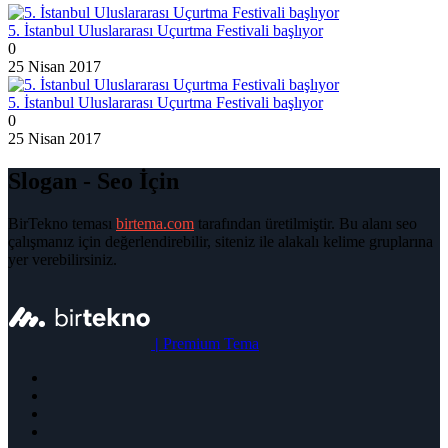
5. İstanbul Uluslararası Uçurtma Festivali başlıyor
0
25 Nisan 2017
5. İstanbul Uluslararası Uçurtma Festivali başlıyor
0
25 Nisan 2017
Slogan - Seo İçin
BirTekno teması
birtema.com
tarafından üretilmiştir. Bu alanı seo
çalışmanız için değerlendirebilir, siteniz ile alakalı kelime gruplarına
yer verebilirsiniz.
|
Premium Tema