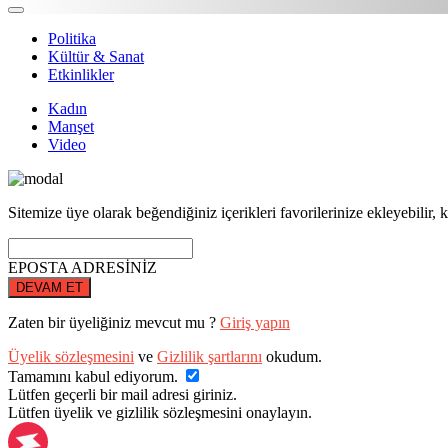
Politika
Kültür & Sanat
Etkinlikler
Kadın
Manşet
Video
Sitemize üye olarak beğendiğiniz içerikleri favorilerinize ekleyebilir, k
EPOSTA ADRESİNİZ
DEVAM ET
Zaten bir üyeliğiniz mevcut mu ?
Giriş yapın
Üyelik sözleşmesini
ve
Gizlilik şartlarını
okudum.
Tamamını kabul ediyorum.
Lütfen geçerli bir mail adresi giriniz.
Lütfen üyelik ve gizlilik sözleşmesini onaylayın.