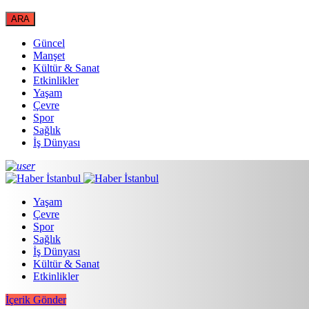
Güncel
Manşet
Kültür & Sanat
Etkinlikler
Yaşam
Çevre
Spor
Sağlık
İş Dünyası
Yaşam
Çevre
Spor
Sağlık
İş Dünyası
Kültür & Sanat
Etkinlikler
İçerik Gönder