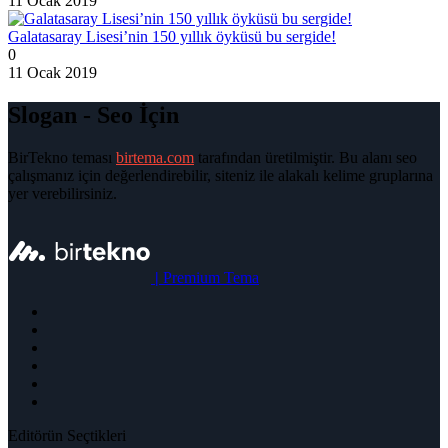
11 Ocak 2019
Galatasaray Lisesi’nin 150 yıllık öyküsü bu sergide!
0
11 Ocak 2019
Slogan - Seo İçin
BirTekno teması
birtema.com
tarafından üretilmiştir. Bu alanı seo
çalışmanız için değerlendirebilir, siteniz ile alakalı kelime gruplarına
yer verebilirsiniz.
|
Premium Tema
Editörün Seçtikleri