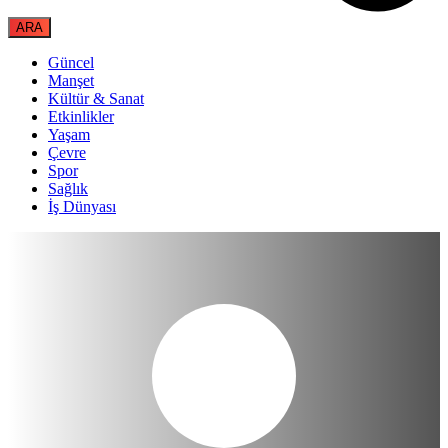
Güncel
Manşet
Kültür & Sanat
Etkinlikler
Yaşam
Çevre
Spor
Sağlık
İş Dünyası