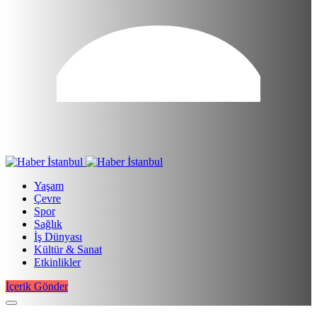
Yaşam
Çevre
Spor
Sağlık
İş Dünyası
Kültür & Sanat
Etkinlikler
İçerik Gönder