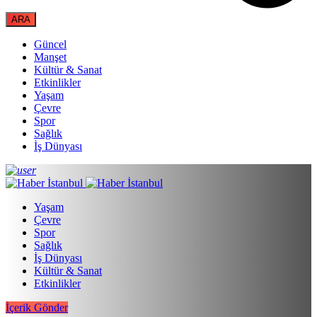
Güncel
Manşet
Kültür & Sanat
Etkinlikler
Yaşam
Çevre
Spor
Sağlık
İş Dünyası
Yaşam
Çevre
Spor
Sağlık
İş Dünyası
Kültür & Sanat
Etkinlikler
İçerik Gönder