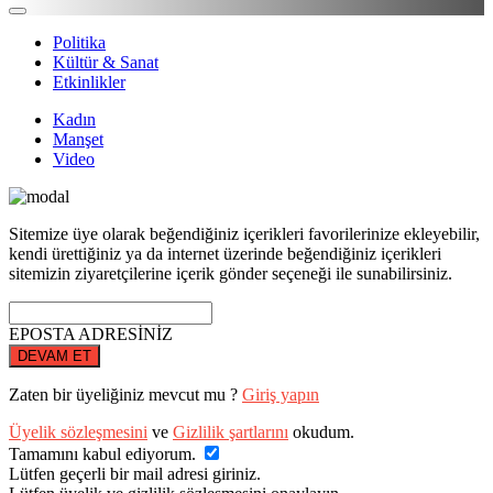
Politika
Kültür & Sanat
Etkinlikler
Kadın
Manşet
Video
Sitemize üye olarak beğendiğiniz içerikleri favorilerinize ekleyebilir,
kendi ürettiğiniz ya da internet üzerinde beğendiğiniz içerikleri
sitemizin ziyaretçilerine içerik gönder seçeneği ile sunabilirsiniz.
EPOSTA ADRESİNİZ
DEVAM ET
Zaten bir üyeliğiniz mevcut mu ?
Giriş yapın
Üyelik sözleşmesini
ve
Gizlilik şartlarını
okudum.
Tamamını kabul ediyorum.
Lütfen geçerli bir mail adresi giriniz.