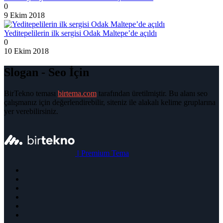
0
9 Ekim 2018
Yeditepelilerin ilk sergisi Odak Maltepe’de açıldı
0
10 Ekim 2018
Slogan - Seo İçin
BirTekno teması
birtema.com
tarafından üretilmiştir. Bu alanı seo
çalışmanız için değerlendirebilir, siteniz ile alakalı kelime gruplarına
yer verebilirsiniz.
|
Premium Tema