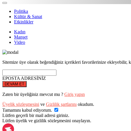
Politika
Kültür & Sanat
Etkinlikler
Kadın
Manşet
Video
Sitemize üye olarak beğendiğiniz içerikleri favorilerinize ekleyebilir, k
EPOSTA ADRESİNİZ
DEVAM ET
Zaten bir üyeliğiniz mevcut mu ?
Giriş yapın
Üyelik sözleşmesini
ve
Gizlilik şartlarını
okudum.
Tamamını kabul ediyorum.
Lütfen geçerli bir mail adresi giriniz.
Lütfen üyelik ve gizlilik sözleşmesini onaylayın.