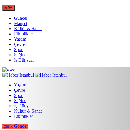
Güncel
Manşet
Kültür & Sanat
Etkinlikler
Yaşam
Çevre
Spor
Sağlık
İş Dünyası
Yaşam
Çevre
Spor
Sağlık
İş Dünyası
Kültür & Sanat
Etkinlikler
İçerik Gönder