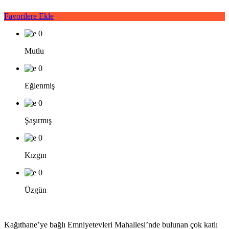
Favorilere Ekle
0
Mutlu
0
Eğlenmiş
0
Şaşırmış
0
Kızgın
0
Üzgün
Kağıthane’ye bağlı Emniyetevleri Mahallesi’nde bulunan çok katlı