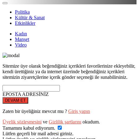
Politika
Kültür & Sanat
Etkinlikler
Kadın
Manşet
Video
Sitemize üye olarak beğendiğiniz içerikleri favorilerinize ekleyebilir,
kendi ürettiğiniz ya da internet üzerinde beğendiğiniz içerikleri
sitemizin ziyaretçilerine içerik gönder seçeneği ile sunabilirsiniz.
EPOSTA ADRESİNİZ
DEVAM ET
Zaten bir üyeliğiniz mevcut mu ?
Giriş yapın
Üyelik sözleşmesini
ve
Gizlilik şartlarını
okudum.
Tamamını kabul ediyorum.
Lütfen geçerli bir mail adresi giriniz.