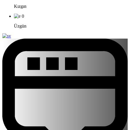
Kızgın
0
Üzgün