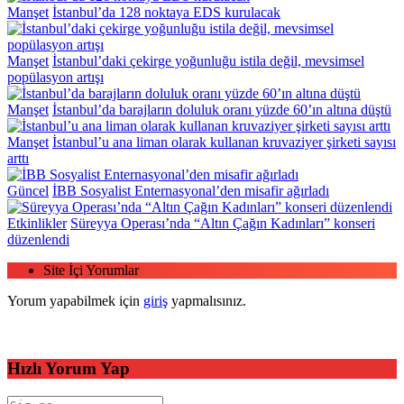
Manşet
İstanbul’da 128 noktaya EDS kurulacak
Manşet
İstanbul’daki çekirge yoğunluğu istila değil, mevsimsel
popülasyon artışı
Manşet
İstanbul’da barajların doluluk oranı yüzde 60’ın altına düştü
Manşet
İstanbul’u ana liman olarak kullanan kruvaziyer şirketi sayısı
arttı
Güncel
İBB Sosyalist Enternasyonal’den misafir ağırladı
Etkinlikler
Süreyya Operası’nda “Altın Çağın Kadınları” konseri
düzenlendi
Site İçi Yorumlar
Yorum yapabilmek için
giriş
yapmalısınız.
Hızlı Yorum Yap