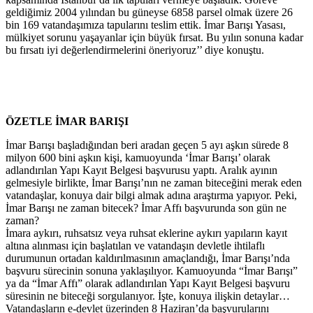
geldiğimiz 2004 yılından bu güneyse 6858 parsel olmak üzere 26
bin 169 vatandaşımıza tapularını teslim ettik. İmar Barışı Yasası,
mülkiyet sorunu yaşayanlar için büyük fırsat. Bu yılın sonuna kadar
bu fırsatı iyi değerlendirmelerini öneriyoruz’’ diye konuştu.
ÖZETLE İMAR BARIŞI
İmar Barışı başladığından beri aradan geçen 5 ayı aşkın sürede 8
milyon 600 bini aşkın kişi, kamuoyunda ‘İmar Barışı’ olarak
adlandırılan Yapı Kayıt Belgesi başvurusu yaptı. Aralık ayının
gelmesiyle birlikte, İmar Barışı’nın ne zaman biteceğini merak eden
vatandaşlar, konuya dair bilgi almak adına araştırma yapıyor. Peki,
İmar Barışı ne zaman bitecek? İmar Affı başvurunda son gün ne
zaman?
İmara aykırı, ruhsatsız veya ruhsat eklerine aykırı yapıların kayıt
altına alınması için başlatılan ve vatandaşın devletle ihtilaflı
durumunun ortadan kaldırılmasının amaçlandığı, İmar Barışı’nda
başvuru sürecinin sonuna yaklaşılıyor. Kamuoyunda “İmar Barışı”
ya da “İmar Affı” olarak adlandırılan Yapı Kayıt Belgesi başvuru
süresinin ne biteceği sorgulanıyor. İşte, konuya ilişkin detaylar…
Vatandaşların e-devlet üzerinden 8 Haziran’da başvurularını