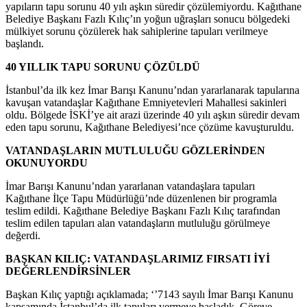
yapıların tapu sorunu 40 yılı aşkın süredir çözülemiyordu. Kağıthane
Belediye Başkanı Fazlı Kılıç’ın yoğun uğraşları sonucu bölgedeki
mülkiyet sorunu çözülerek hak sahiplerine tapuları verilmeye
başlandı.
40 YILLIK TAPU SORUNU ÇÖZÜLDÜ
İstanbul’da ilk kez İmar Barışı Kanunu’ndan yararlanarak tapularına
kavuşan vatandaşlar Kağıthane Emniyetevleri Mahallesi sakinleri
oldu. Bölgede İSKİ’ye ait arazi üzerinde 40 yılı aşkın süredir devam
eden tapu sorunu, Kağıthane Belediyesi’nce çözüme kavuşturuldu.
VATANDAŞLARIN MUTLULUĞU GÖZLERİNDEN
OKUNUYORDU
İmar Barışı Kanunu’ndan yararlanan vatandaşlara tapuları
Kağıthane İlçe Tapu Müdürlüğü’nde düzenlenen bir programla
teslim edildi. Kağıthane Belediye Başkanı Fazlı Kılıç tarafından
teslim edilen tapuları alan vatandaşların mutluluğu görülmeye
değerdi.
BAŞKAN KILIÇ: VATANDAŞLARIMIZ FIRSATI İYİ
DEĞERLENDİRSİNLER
Başkan Kılıç yaptığı açıklamada; ‘’7143 sayılı İmar Barışı Kanunu
kapsamında İstanbul’da ilk tapuları vermeye başladık. Göreve