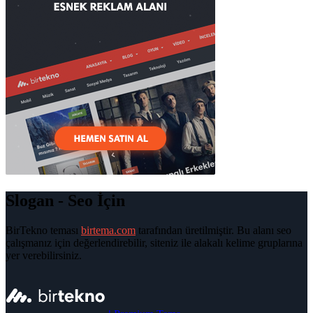
Slogan - Seo İçin
BirTekno teması
birtema.com
tarafından üretilmiştir. Bu alanı seo
çalışmanız için değerlendirebilir, siteniz ile alakalı kelime gruplarına
yer verebilirsiniz.