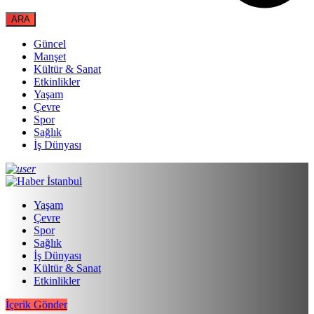
Güncel
Manşet
Kültür & Sanat
Etkinlikler
Yaşam
Çevre
Spor
Sağlık
İş Dünyası
Yaşam
Çevre
Spor
Sağlık
İş Dünyası
Kültür & Sanat
Etkinlikler
İçerik Gönder