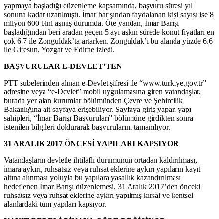
yapmaya başladığı düzenleme kapsamında, başvuru süresi yıl
sonuna kadar uzatılmıştı. İmar barışından faydalanan kişi sayısı ise 8
milyon 600 bini aşmış durumda. Öte yandan, İmar Barışı
başladığından beri aradan geçen 5 ayı aşkın sürede konut fiyatları en
çok 6,7 ile Zonguldak’ta artarken, Zonguldak’ı bu alanda yüzde 6,6
ile Giresun, Yozgat ve Edirne izledi.
BAŞVURULAR E-DEVLET’TEN
PTT şubelerinden alınan e-Devlet şifresi ile “www.turkiye.gov.tr”
adresine veya “e-Devlet” mobil uygulamasına giren vatandaşlar,
burada yer alan kurumlar bölümünden Çevre ve Şehircilik
Bakanlığına ait sayfaya erişebiliyor. Sayfaya giriş yapan yapı
sahipleri, “İmar Barışı Başvuruları” bölümüne girdikten sonra
istenilen bilgileri doldurarak başvurularını tamamlıyor.
31 ARALIK 2017 ÖNCESİ YAPILARI KAPSIYOR
Vatandaşların devletle ihtilaflı durumunun ortadan kaldırılması,
imara aykırı, ruhsatsız veya ruhsat eklerine aykırı yapıların kayıt
altına alınması yoluyla bu yapılara yasallık kazandırılması
hedeflenen İmar Barışı düzenlemesi, 31 Aralık 2017’den önceki
ruhsatsız veya ruhsat eklerine aykırı yapılmış kırsal ve kentsel
alanlardaki tüm yapıları kapsıyor.