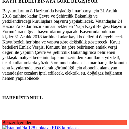
KAYIT BEDELİ BİNAYA GÖRE DEĞİŞİYOR
Başvurularının 8 Haziran’da başladığı imar barışı için 31 Aralık
2018 tarihine kadar Çevre ve Şehircilik Bakanlığı ve
yetkilendireceği kuruluşlara başvuru yapılabilecek. Vatandaşlar 24
Haziran’a kadar hazırlanması beklenen ‘Yapı Kayıt Belgesi Başvuru
Formu’ aracılığıyla başvurularını yapacak. Başvuruda bulunan
kişiler 31 Aralık 2018 tarihine kadar kayıt bedellerini ödeyebilecek.
Kayıt bedeli her bina ve yapıya göre değişiklik gösterecek. Kayıt
bedelleri Emlak Vergisi Kanunu’na göre belirlenen emlak vergi
değeri ile yapının Çevre ve Şehircilik Bakanlığı’nca belirlenen
yaklaşık maliyet bedelinin toplamı üzerinden konutlarda yüzde 3,
ticari kullanımlarda yüzde 5 oranında alınacak. İmar barışı ile konutu
tapu kayıtlarında arsa olarak göründüğü için abonelik alamayan
vatandaşlar cezaları iptal edilecek, elektrik, su, doğalgaz bağlantısı
hemen yapılabilecek.
HABERİSTANBUL
Benzer İçerikler