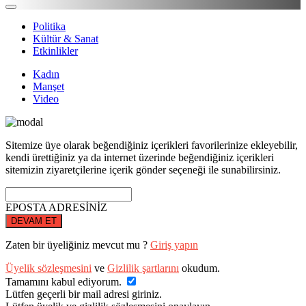
Politika
Kültür & Sanat
Etkinlikler
Kadın
Manşet
Video
Sitemize üye olarak beğendiğiniz içerikleri favorilerinize ekleyebilir,
kendi ürettiğiniz ya da internet üzerinde beğendiğiniz içerikleri
sitemizin ziyaretçilerine içerik gönder seçeneği ile sunabilirsiniz.
EPOSTA ADRESİNİZ
DEVAM ET
Zaten bir üyeliğiniz mevcut mu ?
Giriş yapın
Üyelik sözleşmesini
ve
Gizlilik şartlarını
okudum.
Tamamını kabul ediyorum.
Lütfen geçerli bir mail adresi giriniz.