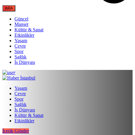
Güncel
Manşet
Kültür & Sanat
Etkinlikler
Yaşam
Çevre
Spor
Sağlık
İş Dünyası
Yaşam
Çevre
Spor
Sağlık
İş Dünyası
Kültür & Sanat
Etkinlikler
İçerik Gönder