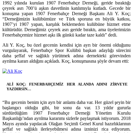
1992 yılında kurulan 1907 Fenerbahçe Derneği, geride bıraktığı
çeyrek asrı 700’ü aşkın davetlinin katılımıyla kutladı. Gecede bir
konuşma yapan 1907 Fenerbahçe Derneği Başkanı Ali Y. Koç;
“Derneğimizin kulübümüze ve Türk sporuna en büyük katkısı,
1907’yi 1907 yapan, karşılık beklemeden kulübüne hizmet etme
kültürüdür. Derneğimiz çeyrek asrı geride bıraktı, ama üyelerimizin
Fenerbahçemize hizmet aşkı ilk günkü kadar taze kaldı” dedi.
Ali Y. Koç, bu özel gecenin kendisi için ayrı bir önemi olduğunu
vurgulayarak, Fenerbahçe Spor Kulübü başkan adaylığı sürecini
daha şeffaf ve sağlıklı yürütmek adına dernekteki görevinden
ayrılma kararı aldığını açıkladı. Koç, konuşmasına şöyle devam etti:
ALİ KOÇ: FENERBAHÇEMİZ HER ALANDA ADINI ZİRVEYE
YAZDIRSIN…
“Bu gecenin benim için ayrı bir anlamı daha var. Her güzel şeyin bir
başlangıcı olduğu gibi, bir sonu da var. 13 yıldır gururla
sürdürdüğüm 1907 Fenerbahçe Derneği Yönetim Kurulu
Başkanlığı’ndan ayrılma kararımı sizlerle paylaşmak istiyorum. 2018
Mayıs ayında yapılacak Olağan Seçimli Genel Kurul hazırlıklarının
şeffaf ve sağlıklı ilerleyebilmesi adına izninizi rica ediyorum.