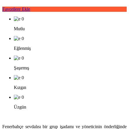
Favorilere Ekle
0
Mutlu
0
Eğlenmiş
0
Şaşırmış
0
Kızgın
0
Üzgün
Fenerbahçe sevdalısı bir grup işadamı ve yöneticinin önderliğinde