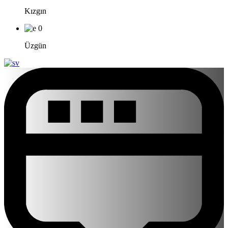
Kızgın
0
Üzgün