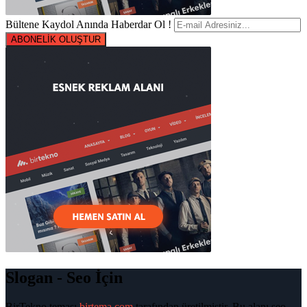
Bültene Kaydol Anında Haberdar Ol !
ABONELİK OLUŞTUR
Slogan - Seo İçin
BirTekno teması
birtema.com
tarafından üretilmiştir. Bu alanı seo