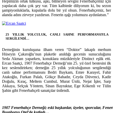
Hepimizin ortak tutkusu, aşkı, bitmeyen sevgisi Fenerbahçemiz için
yapılacak daha çok şey var. Tüm kalbimle diliyorum ki, bu sezon
şampiyonluklarla, kupalarla dolu bir yıl olsun. Fenerbahçemiz, her
alanda adını zirveye yazdırsın. Fenerin ışığı yolumuzu aydınlatsın.”
25 YILLIK YOLCULUK, CANLI SAHNE PERFORMANSIYLA
SERGİLENDİ…
Derneğinin kuruluşuna ilham veren “Doktor” lakaplı merhum
Hüseyin Çakıroğlu’nun plaketle anıldığı gecenin sunuculuğunu
Seda Akman yaparken, konuklara müzikleriyle Distinct eşlik etti.
Ercan Saatçi, 1907 Fenerbahçe Derneği’nin 25. yıl özel bestesini ilk
kez seslendirirken; derneğin 25 yıllık yolculuğunun sergilendiği
canlı sahne performansını Bedri Baykam, Emre Karayel, Fahir
Atakoğlu, Furkan Palalı, Gökçe Bahadır, Ceyda Düvenci, Kadir
Doğulu, Kıraç, Meltem Cumbul, Murat Ünlü, Nejat İşler, Sarp
Akkaya, Selçuk Yöntem, Sinan Bayraktar, Ege Kökenli ve Tülin
Şahin gibi Fenerbahçeli sanatçılar üstlendi.
1907 Fenerbahçe Derneği; eski başkanlar, üyeler, sporcular, Fene
Bosphorus Otel’de kutladı…