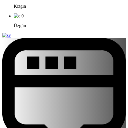
Kızgın
0
Üzgün