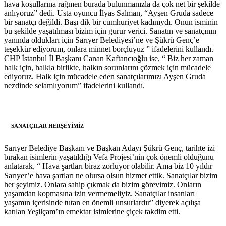
hava koşullarına rağmen burada bulunmanızla da çok net bir şekilde
anlıyoruz” dedi. Usta oyuncu İlyas Salman, “Ayşen Gruda sadece
bir sanatçı değildi. Başı dik bir cumhuriyet kadınıydı. Onun isminin
bu şekilde yaşatılması bizim için gurur verici. Sanatın ve sanatçının
yanında oldukları için Sarıyer Belediyesi’ne ve Şükrü Genç’e
teşekkür ediyorum, onlara minnet borçluyuz ” ifadelerini kullandı.
CHP İstanbul İl Başkanı Canan Kaftancıoğlu ise, “ Biz her zaman
halk için, halkla birlikte, halkın sorunlarını çözmek için mücadele
ediyoruz. Halk için mücadele eden sanatçılarımızı Ayşen Gruda
nezdinde selamlıyorum” ifadelerini kullandı.
SANATÇILAR HERŞEYİMİZ
Sarıyer Belediye Başkanı ve Başkan Adayı Şükrü Genç, tarihte izi
bırakan isimlerin yaşatıldığı Vefa Projesi’nin çok önemli olduğunu
anlatarak, “ Hava şartları biraz zorluyor olabilir. Ama biz 10 yıldır
Sarıyer’e hava şartları ne olursa olsun hizmet ettik. Sanatçılar bizim
her şeyimiz. Onlara sahip çıkmak da bizim görevimiz. Onların
yaşamdan kopmasına izin vermemeliyiz. Sanatçılar insanları
yaşamın içerisinde tutan en önemli unsurlardır” diyerek açılışa
katılan Yeşilçam’ın emektar isimlerine çiçek takdim etti.