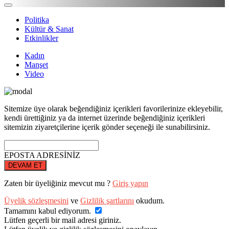
Politika
Kültür & Sanat
Etkinlikler
Kadın
Manşet
Video
Sitemize üye olarak beğendiğiniz içerikleri favorilerinize ekleyebilir,
kendi ürettiğiniz ya da internet üzerinde beğendiğiniz içerikleri
sitemizin ziyaretçilerine içerik gönder seçeneği ile sunabilirsiniz.
EPOSTA ADRESİNİZ
DEVAM ET
Zaten bir üyeliğiniz mevcut mu ?
Giriş yapın
Üyelik sözleşmesini
ve
Gizlilik şartlarını
okudum.
Tamamını kabul ediyorum.
Lütfen geçerli bir mail adresi giriniz.