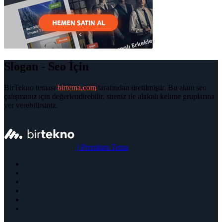
Slogan - Seo İçin
BirTekno teması
birtema.com
tarafından üretilmiştir. Bu alanı seo
çalışmanız için değerlendirebilir, siteniz ile alakalı kelime gruplarına
yer verebilirsiniz.
|
Premium Tema