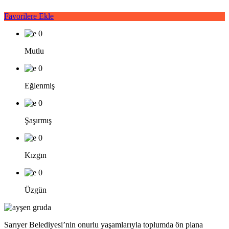
Favorilere Ekle
0
Mutlu
0
Eğlenmiş
0
Şaşırmış
0
Kızgın
0
Üzgün
Sarıyer Belediyesi’nin onurlu yaşamlarıyla toplumda ön plana