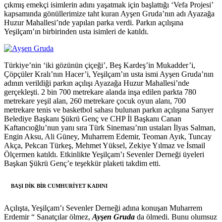
çıkmış emekçi isimlerin adını yaşatmak için başlattığı ‘Vefa Projesi’
kapsamında gönüllerimize taht kuran Ayşen Gruda’nın adı Ayazağa
Huzur Mahallesi’nde yapılan parka verdi. Parkın açılışına
Yeşilçam’ın birbirinden usta isimleri de katıldı.
Türkiye’nin ‘iki gözünün çiçeği’, Beş Kardeş’in Mukadder’i,
Çöpçüler Kralı’nın Hacer’i, Yeşilçam’ın usta ismi Ayşen Gruda’nın
adının verildiği parkın açılışı Ayazağa Huzur Mahallesi’nde
gerçekleşti. 2 bin 700 metrekare alanda inşa edilen parkta 780
metrekare yeşil alan, 260 metrekare çocuk oyun alanı, 700
metrekare tenis ve basketbol sahası bulunan parkın açılışına Sarıyer
Belediye Başkanı Şükrü Genç ve CHP İl Başkanı Canan
Kaftancıoğlu’nun yanı sıra Türk Sineması’nın ustaları İlyas Salman,
Engin Aksu, Ali Güney, Muharrem Edemir, Teoman Ayık, Tuncay
Akça, Pekcan Türkeş, Mehmet Yüksel, Zekiye Yılmaz ve İsmail
Ölçermen katıldı. Etkinlikte Yeşilçam’ı Sevenler Derneği üyeleri
Başkan Şükrü Genç’e teşekkür plaketi takdim etti.
BAŞI DİK BİR CUMHURİYET KADINI
Açılışta, Yeşilçam’ı Sevenler Derneği adına konuşan Muharrem
Erdemir “ Sanatçılar ölmez,
Ayşen Gruda
da ölmedi. Bunu olumsuz