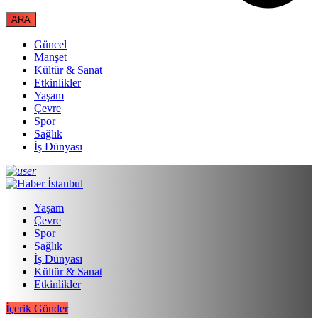
Güncel
Manşet
Kültür & Sanat
Etkinlikler
Yaşam
Çevre
Spor
Sağlık
İş Dünyası
Yaşam
Çevre
Spor
Sağlık
İş Dünyası
Kültür & Sanat
Etkinlikler
İçerik Gönder