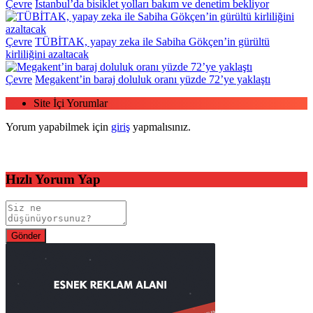
Çevre
İstanbul’da bisiklet yolları bakım ve denetim bekliyor
Çevre
TÜBİTAK, yapay zeka ile Sabiha Gökçen’in gürültü
kirliliğini azaltacak
Çevre
Megakent’in baraj doluluk oranı yüzde 72’ye yaklaştı
Site İçi Yorumlar
Yorum yapabilmek için
giriş
yapmalısınız.
Hızlı Yorum Yap