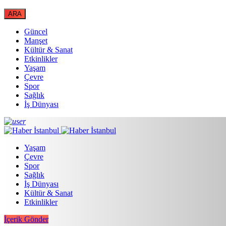
Güncel
Manşet
Kültür & Sanat
Etkinlikler
Yaşam
Çevre
Spor
Sağlık
İş Dünyası
Yaşam
Çevre
Spor
Sağlık
İş Dünyası
Kültür & Sanat
Etkinlikler
İçerik Gönder