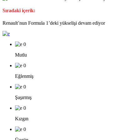
Sıradaki içerik:
Renault’nun Formula 1’deki yükselişi devam ediyor
0
Mutlu
0
Eğlenmiş
0
Şaşırmış
0
Kızgın
0
Üzgün