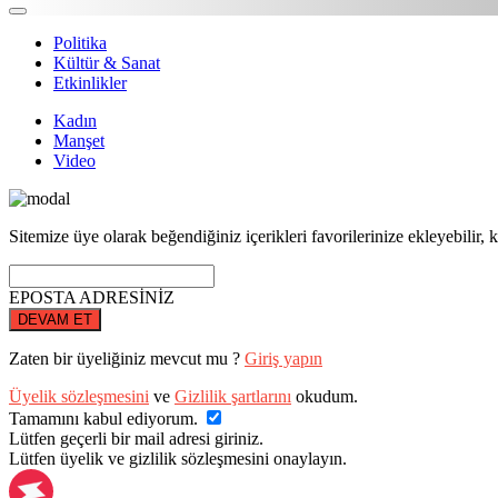
Politika
Kültür & Sanat
Etkinlikler
Kadın
Manşet
Video
Sitemize üye olarak beğendiğiniz içerikleri favorilerinize ekleyebilir, k
EPOSTA ADRESİNİZ
DEVAM ET
Zaten bir üyeliğiniz mevcut mu ?
Giriş yapın
Üyelik sözleşmesini
ve
Gizlilik şartlarını
okudum.
Tamamını kabul ediyorum.
Lütfen geçerli bir mail adresi giriniz.
Lütfen üyelik ve gizlilik sözleşmesini onaylayın.