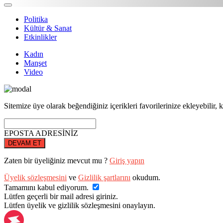
Politika
Kültür & Sanat
Etkinlikler
Kadın
Manşet
Video
Sitemize üye olarak beğendiğiniz içerikleri favorilerinize ekleyebilir, k
EPOSTA ADRESİNİZ
DEVAM ET
Zaten bir üyeliğiniz mevcut mu ?
Giriş yapın
Üyelik sözleşmesini
ve
Gizlilik şartlarını
okudum.
Tamamını kabul ediyorum.
Lütfen geçerli bir mail adresi giriniz.
Lütfen üyelik ve gizlilik sözleşmesini onaylayın.