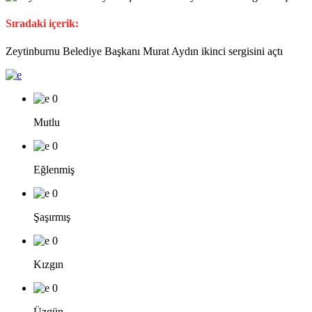
Sıradaki içerik:
Zeytinburnu Belediye Başkanı Murat Aydın ikinci sergisini açtı
0
Mutlu
0
Eğlenmiş
0
Şaşırmış
0
Kızgın
0
Üzgün