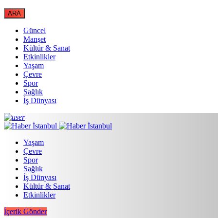
Güncel
Manşet
Kültür & Sanat
Etkinlikler
Yaşam
Çevre
Spor
Sağlık
İş Dünyası
Yaşam
Çevre
Spor
Sağlık
İş Dünyası
Kültür & Sanat
Etkinlikler
İçerik Gönder