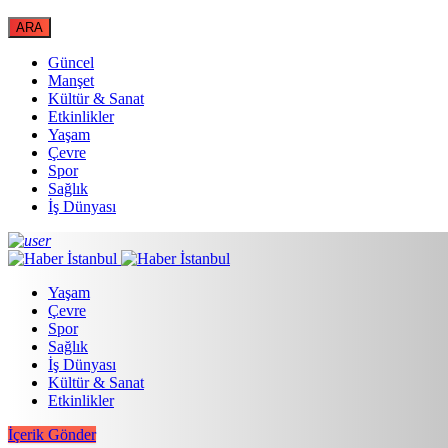
Güncel
Manşet
Kültür & Sanat
Etkinlikler
Yaşam
Çevre
Spor
Sağlık
İş Dünyası
Yaşam
Çevre
Spor
Sağlık
İş Dünyası
Kültür & Sanat
Etkinlikler
İçerik Gönder