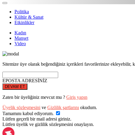
Politika
Kültür & Sanat
Etkinlikler
Kadın
Manşet
Video
Sitemize üye olarak beğendiğiniz içerikleri favorilerinize ekleyebilir, k
EPOSTA ADRESİNİZ
DEVAM ET
Zaten bir üyeliğiniz mevcut mu ?
Giriş yapın
Üyelik sözleşmesini
ve
Gizlilik şartlarını
okudum.
Tamamını kabul ediyorum.
Lütfen geçerli bir mail adresi giriniz.
Lütfen üyelik ve gizlilik sözleşmesini onaylayın.