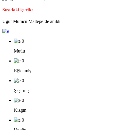
Sıradaki içerik:
Uğur Mumcu Maltepe’de anıldı
0
Mutlu
0
Eğlenmiş
0
Şaşırmış
0
Kızgın
0
Üzgün