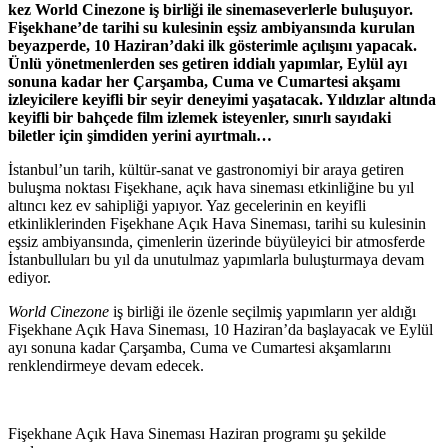
kez World Cinezone iş birliği ile sinemaseverlerle buluşuyor.
Fişekhane’de tarihi su kulesinin eşsiz ambiyansında kurulan
beyazperde, 10 Haziran’daki ilk gösterimle açılışını yapacak.
Ünlü yönetmenlerden ses getiren iddialı yapımlar, Eylül ayı
sonuna kadar her Çarşamba, Cuma ve Cumartesi akşamı
izleyicilere keyifli bir seyir deneyimi yaşatacak. Yıldızlar altında
keyifli bir bahçede film izlemek isteyenler, sınırlı sayıdaki
biletler için şimdiden yerini ayırtmalı…
İstanbul’un tarih, kültür-sanat ve gastronomiyi bir araya getiren
buluşma noktası Fişekhane, açık hava sineması etkinliğine bu yıl
altıncı kez ev sahipliği yapıyor. Yaz gecelerinin en keyifli
etkinliklerinden Fişekhane Açık Hava Sineması, tarihi su kulesinin
eşsiz ambiyansında, çimenlerin üzerinde büyüleyici bir atmosferde
İstanbulluları bu yıl da unutulmaz yapımlarla buluşturmaya devam
ediyor.
World Cinezone
iş birliği ile özenle seçilmiş yapımların yer aldığı
Fişekhane Açık Hava Sineması, 10 Haziran’da başlayacak ve Eylül
ayı sonuna kadar Çarşamba, Cuma ve Cumartesi akşamlarını
renklendirmeye devam edecek.
Fişekhane Açık Hava Sineması Haziran programı şu şekilde