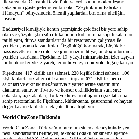
ilk yarısında, Osmanlı Devleti’nin ve ordusunun modernleşme
çabalarının göstergelerinden biri olan “Zeytinburnu Fabrika-i
Hümayun” bünyesindeki önemli yapılardan biri olma niteliğini
taşıyor.
Endüstriyel kimliğiyle kentin geçmişinde çok özel bir yere sahip
olan ve yüzyılı aşkın süredir kamunun kullanımına kapalı kalan bu
tarihi yapı, dünya standartlarında bir restorasyon çalışması ile
yeniden yaşama kazandırıldı. Özgünlüğü korunarak, büyük bir
hassasiyetle restore edilen ve günümüzün ihtiyaçları doğrultusunda
yeniden tasarlanan Fişekhane, 19. yüzyıl mimarisinden izler taşıyan
tarihi atmosferiyle, ziyaretçilerini büyüleyici bir yolculuğa çıkarıyor.
Fişekhane, 417 kişilik ana sahnesi, 220 kişilik ikinci sahnesi, 100
kişilik black box alternatif sahnesi, toplam 671 kişilik sinema
salonları ve etkinlik mekânlarıyla ziyaretçilerine sanatın tüm
alanlarını sunuyor. Tiyatro ve konser etkinliklerinin yanı sıra;
sokakları, açık alanları, Türk ve dünya mutfağının eşsiz tatlarına
sahip restoranları ile Fişekhane, kültür-sanat, gastronomi ve hayata
değer katan etkinlikleri tek çatı altında topluyor.
World CineZone Hakkında:
World CineZone, Türkiye’nin premium sinema deneyiminde yeni
nesil standartlarını belirleyen, teknoloji odaklı bir sinema işletme
markasıdır. IMAX, Dolby Atmos, VIP gibi üst segment salon