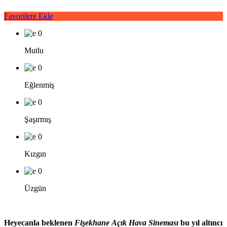
Favorilere Ekle
0
Mutlu
0
Eğlenmiş
0
Şaşırmış
0
Kızgın
0
Üzgün
Heyecanla beklenen
Fişekhane
Açık Hava
Sineması
bu yıl altıncı