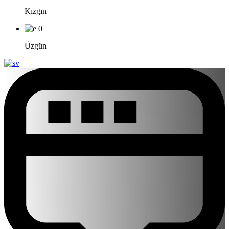
Kızgın
0
Üzgün