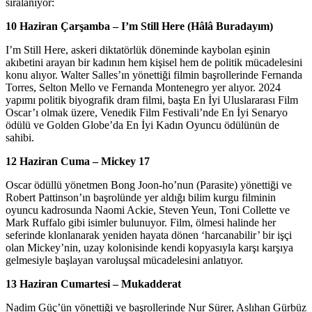
sıralanıyor:
10 Haziran Çarşamba – I’m Still Here (Hâlâ Buradayım)
I’m Still Here, askeri diktatörlük döneminde kaybolan eşinin
akıbetini arayan bir kadının hem kişisel hem de politik mücadelesini
konu alıyor. Walter Salles’ın yönettiği filmin başrollerinde Fernanda
Torres, Selton Mello ve Fernanda Montenegro yer alıyor. 2024
yapımı politik biyografik dram filmi, başta En İyi Uluslararası Film
Oscar’ı olmak üzere, Venedik Film Festivali’nde En İyi Senaryo
ödülü ve Golden Globe’da En İyi Kadın Oyuncu ödülünün de
sahibi.
12 Haziran Cuma – Mickey 17
Oscar ödüllü yönetmen Bong Joon-ho’nun (Parasite) yönettiği ve
Robert Pattinson’ın başrolünde yer aldığı bilim kurgu filminin
oyuncu kadrosunda Naomi Ackie, Steven Yeun, Toni Collette ve
Mark Ruffalo gibi isimler bulunuyor. Film, ölmesi halinde her
seferinde klonlanarak yeniden hayata dönen ‘harcanabilir’ bir işçi
olan Mickey’nin, uzay kolonisinde kendi kopyasıyla karşı karşıya
gelmesiyle başlayan varoluşsal mücadelesini anlatıyor.
13 Haziran Cumartesi – Mukadderat
Nadim Güç’ün yönettiği ve başrollerinde Nur Sürer, Aslıhan Gürbüz