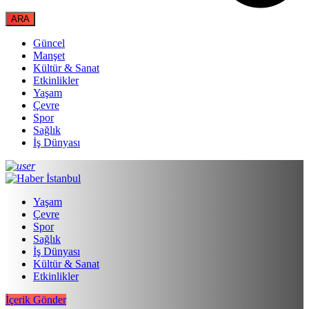
Güncel
Manşet
Kültür & Sanat
Etkinlikler
Yaşam
Çevre
Spor
Sağlık
İş Dünyası
Yaşam
Çevre
Spor
Sağlık
İş Dünyası
Kültür & Sanat
Etkinlikler
İçerik Gönder