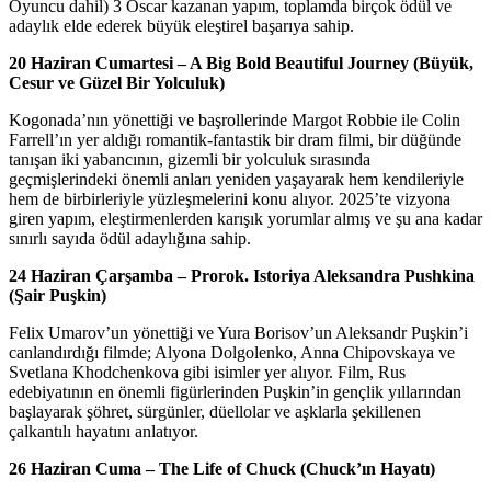
Oyuncu dahil) 3 Oscar kazanan yapım, toplamda birçok ödül ve
adaylık elde ederek büyük eleştirel başarıya sahip.
20 Haziran Cumartesi – A Big Bold Beautiful Journey (Büyük,
Cesur ve Güzel Bir Yolculuk)
Kogonada’nın yönettiği ve başrollerinde Margot Robbie ile Colin
Farrell’ın yer aldığı romantik-fantastik bir dram filmi, bir düğünde
tanışan iki yabancının, gizemli bir yolculuk sırasında
geçmişlerindeki önemli anları yeniden yaşayarak hem kendileriyle
hem de birbirleriyle yüzleşmelerini konu alıyor. 2025’te vizyona
giren yapım, eleştirmenlerden karışık yorumlar almış ve şu ana kadar
sınırlı sayıda ödül adaylığına sahip.
24 Haziran Çarşamba –
Prorok. Istoriya Aleksandra Pushkina
(Şair Puşkin)
Felix Umarov’un yönettiği ve Yura Borisov’un Aleksandr Puşkin’i
canlandırdığı filmde; Alyona Dolgolenko, Anna Chipovskaya ve
Svetlana Khodchenkova gibi isimler yer alıyor. Film, Rus
edebiyatının en önemli figürlerinden Puşkin’in gençlik yıllarından
başlayarak şöhret, sürgünler, düellolar ve aşklarla şekillenen
çalkantılı hayatını anlatıyor.
26 Haziran Cuma –
The Life of Chuck (Chuck’ın Hayatı)