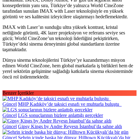
konseptlerinin yanı sıra, Türkiye’de yalnızca World CineZone
tarafından sunulan IMAX with Laser teknolojisiyle en yüksek
görüntü ve ses kalitesini izleyicilere ulaştırmayı hedeflemektedir.
IMAX with Laser’ın sunduğu ultra yüksek kontrast, kristal
netliğinde görüntü, 4K lazer projeksiyon ve referans seviye ses
gücü; World CineZone’un teknoloji liderliğini pekiştirirken,
Türkiye’deki sinema deneyimini global standartların üzerine
taşımaktadır.
Dünya sinema teknolojilerini Türkiye’ye kazandırmayı misyon
edinen World CineZone, hem global markalarla iş birlikleri hem de
yerel sektörün gelişimine sağladığı katkılarla sinema ekosisteminde
öncü rol üstlenmektedir.
Benzer İçerikler
Güncel
MHP Kadıköy’de taksici esnafı ve muhtarla buluştu
Güncel
LGS sonuçlarının bizlere anlattığı gerçekler
Güncel
Gipsy Kings by Andre Reyesn İstanbul’da sahne aldı
Güncel
Şehrin içinde başka bir dünya: Hilltown Küçükyalı’da bir