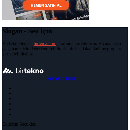
Slogan - Seo İçin
BirTekno teması
birtema.com
tarafından üretilmiştir. Bu alanı seo
çalışmanız için değerlendirebilir, siteniz ile alakalı kelime gruplarına
yer verebilirsiniz.
|
Premium Tema
Editörün Seçtikleri