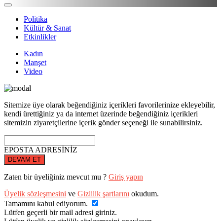
Politika
Kültür & Sanat
Etkinlikler
Kadın
Manşet
Video
Sitemize üye olarak beğendiğiniz içerikleri favorilerinize ekleyebilir,
kendi ürettiğiniz ya da internet üzerinde beğendiğiniz içerikleri
sitemizin ziyaretçilerine içerik gönder seçeneği ile sunabilirsiniz.
EPOSTA ADRESİNİZ
DEVAM ET
Zaten bir üyeliğiniz mevcut mu ?
Giriş yapın
Üyelik sözleşmesini
ve
Gizlilik şartlarını
okudum.
Tamamını kabul ediyorum.
Lütfen geçerli bir mail adresi giriniz.