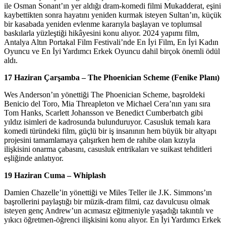
ile Osman Sonant’ın yer aldığı dram-komedi filmi Mukadderat, eşini
kaybettikten sonra hayatını yeniden kurmak isteyen Sultan’ın, küçük
bir kasabada yeniden evlenme kararıyla başlayan ve toplumsal
baskılarla yüzleştiği hikâyesini konu alıyor. 2024 yapımı film,
Antalya Altın Portakal Film Festivali’nde En İyi Film, En İyi Kadın
Oyuncu ve En İyi Yardımcı Erkek Oyuncu dahil birçok önemli ödül
aldı.
17 Haziran Çarşamba –
The Phoenician Scheme
(Fenike Planı)
Wes Anderson’ın yönettiği The Phoenician Scheme, başroldeki
Benicio del Toro, Mia Threapleton ve Michael Cera’nın yanı sıra
Tom Hanks, Scarlett Johansson ve Benedict Cumberbatch gibi
yıldız isimleri de kadrosunda bulunduruyor. Casusluk temalı kara
komedi türündeki film, güçlü bir iş insanının hem büyük bir altyapı
projesini tamamlamaya çalışırken hem de rahibe olan kızıyla
ilişkisini onarma çabasını, casusluk entrikaları ve suikast tehditleri
eşliğinde anlatıyor.
19 Haziran Cuma –
Whiplash
Damien Chazelle’in yönettiği ve Miles Teller ile J.K. Simmons’ın
başrollerini paylaştığı bir müzik-dram filmi, caz davulcusu olmak
isteyen genç Andrew’un acımasız eğitmeniyle yaşadığı takıntılı ve
yıkıcı öğretmen-öğrenci ilişkisini konu alıyor. En İyi Yardımcı Erkek