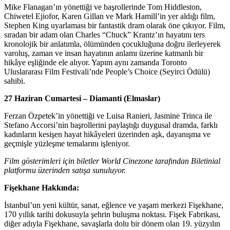
Mike Flanagan’ın yönettiği ve başrollerinde Tom Hiddleston,
Chiwetel Ejiofor, Karen Gillan ve Mark Hamill’in yer aldığı film,
Stephen King uyarlaması bir fantastik dram olarak öne çıkıyor. Film,
sıradan bir adam olan Charles “Chuck” Krantz’ın hayatını ters
kronolojik bir anlatımla, ölümünden çocukluğuna doğru ilerleyerek
varoluş, zaman ve insan hayatının anlamı üzerine katmanlı bir
hikâye eşliğinde ele alıyor. Yapım aynı zamanda Toronto
Uluslararası Film Festivali’nde People’s Choice (Seyirci Ödülü)
sahibi.
27 Haziran Cumartesi – Diamanti (Elmaslar)
Ferzan Özpetek’in yönettiği ve Luisa Ranieri, Jasmine Trinca ile
Stefano Accorsi’nin başrollerini paylaştığı duygusal dramda, farklı
kadınların kesişen hayat hikâyeleri üzerinden aşk, dayanışma ve
geçmişle yüzleşme temalarını işleniyor.
Film gösterimleri için biletler World Cinezone tarafından Biletinial
platformu üzerinden satışa sunuluyor.
Fişekhane Hakkında:
İstanbul’un yeni kültür, sanat, eğlence ve yaşam merkezi Fişekhane,
170 yıllık tarihi dokusuyla şehrin buluşma noktası. Fişek Fabrikası,
diğer adıyla Fişekhane, savaşlarla dolu bir dönem olan 19. yüzyılın