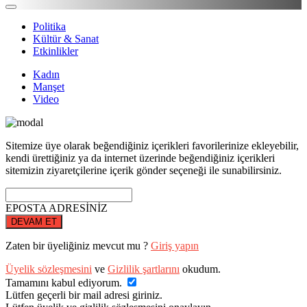
Politika
Kültür & Sanat
Etkinlikler
Kadın
Manşet
Video
Sitemize üye olarak beğendiğiniz içerikleri favorilerinize ekleyebilir,
kendi ürettiğiniz ya da internet üzerinde beğendiğiniz içerikleri
sitemizin ziyaretçilerine içerik gönder seçeneği ile sunabilirsiniz.
EPOSTA ADRESİNİZ
DEVAM ET
Zaten bir üyeliğiniz mevcut mu ?
Giriş yapın
Üyelik sözleşmesini
ve
Gizlilik şartlarını
okudum.
Tamamını kabul ediyorum.
Lütfen geçerli bir mail adresi giriniz.