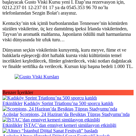
başlayacak Gusto Viski Kursu yeni I. Etap’ına rezervasyon için,
0212.237 01 12-237 01 17 ya da 0545.353 96 70 no’lu
telefonlarından Sezgin Bolat’ı arayınız.
Kentucky’nin tok içimli burbonlarından Tennessee’nin kömürden
süzülen viskilerine, üç kez damıtılmış ipeksi İrlanda viskilerinden,
Tayvan’ın aromatik maltlarına, Japonların ödüllü malt harmanlarına
viski dünyasında bir ufuk turu…
Dünyanın seçkin viskilerinin kuruyemiş, kuru meyve, füme et ve
balıklarla eşleşeceği dört haftalık kursta viski kültürünün temel
incelikleri keşfedilecek, filmler gösterilecek, viski notları dağıtılacak
ve finalde sertifika da verilecek. Kursun kişi başına bedeli 1.000 TL.
Benzer İçerikler
Etkinlikler
Kadıköy Sprint Triatlonu’na 500 sporcu katıldı
Açılışlar
Scorpions, 24 Haziran’da Beşiktaş Tüpraş Stadyumu’nda
Etkinlikler
İSTAC’dan emniyet kemeri simülasyon etkinliği