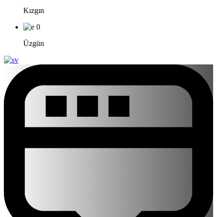
Kızgın
0
Üzgün