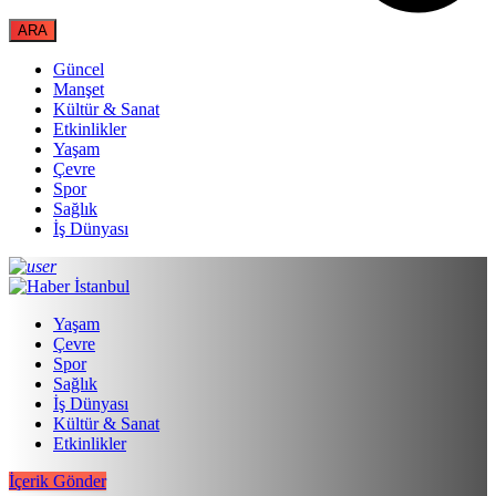
Güncel
Manşet
Kültür & Sanat
Etkinlikler
Yaşam
Çevre
Spor
Sağlık
İş Dünyası
Yaşam
Çevre
Spor
Sağlık
İş Dünyası
Kültür & Sanat
Etkinlikler
İçerik Gönder