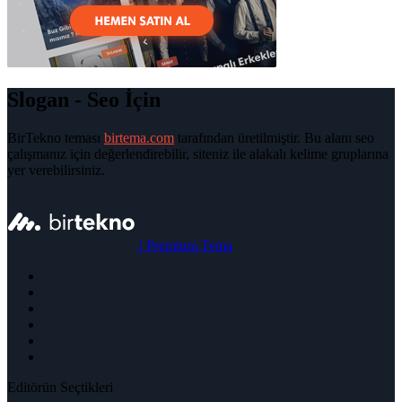
Slogan - Seo İçin
BirTekno teması
birtema.com
tarafından üretilmiştir. Bu alanı seo
çalışmanız için değerlendirebilir, siteniz ile alakalı kelime gruplarına
yer verebilirsiniz.
|
Premium Tema
Editörün Seçtikleri