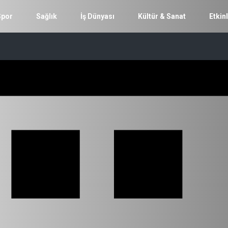
Spor
Sağlık
İş Dünyası
Kültür & Sanat
Etkinl