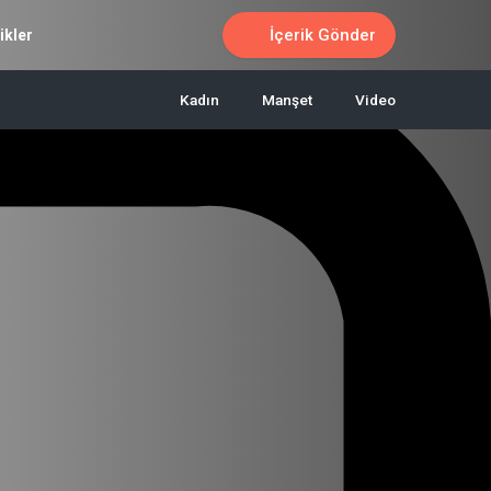
İçerik Gönder
ikler
Kadın
Manşet
Video