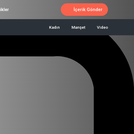
İçerik Gönder
ikler
Kadın
Manşet
Video