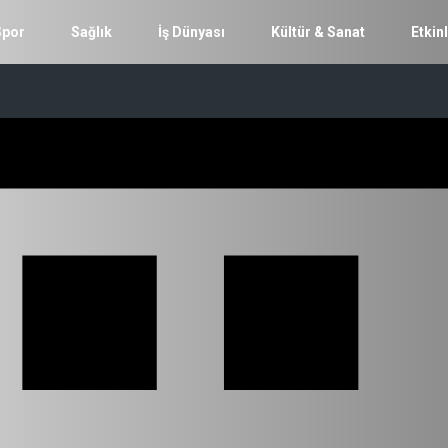
Spor
Sağlık
İş Dünyası
Kültür & Sanat
Etkinl