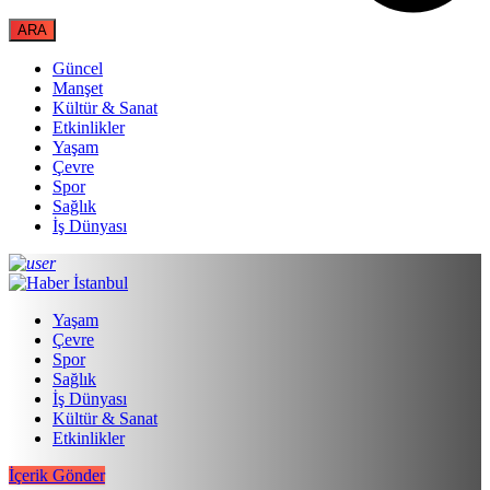
Güncel
Manşet
Kültür & Sanat
Etkinlikler
Yaşam
Çevre
Spor
Sağlık
İş Dünyası
Yaşam
Çevre
Spor
Sağlık
İş Dünyası
Kültür & Sanat
Etkinlikler
İçerik Gönder