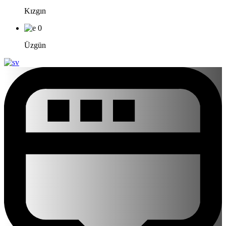
Kızgın
0
Üzgün