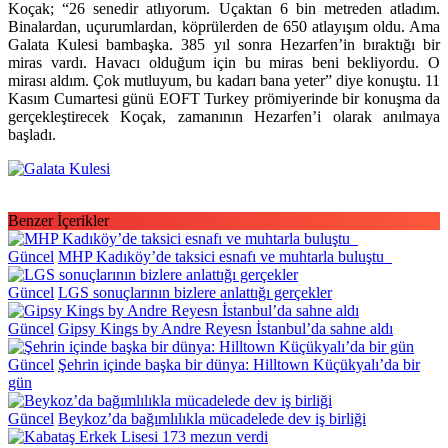
Koçak; “26 senedir atlıyorum. Uçaktan 6 bin metreden atladım.
Binalardan, uçurumlardan, köprülerden de 650 atlayışım oldu. Ama
Galata Kulesi bambaşka. 385 yıl sonra Hezarfen’in bıraktığı bir
miras vardı. Havacı olduğum için bu miras beni bekliyordu. O
mirası aldım. Çok mutluyum, bu kadarı bana yeter” diye konuştu. 11
Kasım Cumartesi günü EOFT Turkey prömiyerinde bir konuşma da
gerçekleştirecek Koçak, zamanının Hezarfen’i olarak anılmaya
başladı.
Benzer İçerikler
Güncel
MHP Kadıköy’de taksici esnafı ve muhtarla buluştu
Güncel
LGS sonuçlarının bizlere anlattığı gerçekler
Güncel
Gipsy Kings by Andre Reyesn İstanbul’da sahne aldı
Güncel
Şehrin içinde başka bir dünya: Hilltown Küçükyalı’da bir
gün
Güncel
Beykoz’da bağımlılıkla mücadelede dev iş birliği