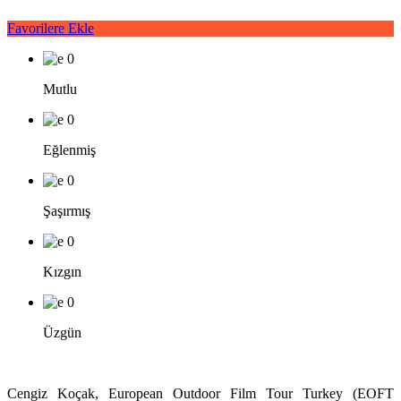
Favorilere Ekle
0
Mutlu
0
Eğlenmiş
0
Şaşırmış
0
Kızgın
0
Üzgün
Cengiz Koçak, European Outdoor Film Tour Turkey (EOFT