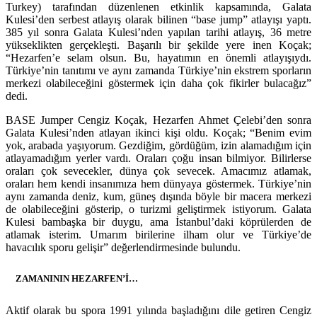
Turkey) tarafından düzenlenen etkinlik kapsamında, Galata
Kulesi’den serbest atlayış olarak bilinen “base jump” atlayışı yaptı.
385 yıl sonra Galata Kulesi’nden yapılan tarihi atlayış, 36 metre
yükseklikten gerçekleşti. Başarılı bir şekilde yere inen Koçak;
“Hezarfen’e selam olsun. Bu, hayatımın en önemli atlayışıydı.
Türkiye’nin tanıtımı ve aynı zamanda Türkiye’nin ekstrem sporların
merkezi olabileceğini göstermek için daha çok
fikirler bulacağız”
dedi.
BASE Jumper Cengiz Koçak, Hezarfen Ahmet Çelebi’den sonra
Galata Kulesi’nden atlayan ikinci kişi oldu. Koçak; “Benim evim
yok, arabada yaşıyorum. Gezdiğim, gördüğüm, izin alamadığım için
atlayamadığım yerler vardı. Oraları çoğu insan bilmiyor. Bilirlerse
oraları çok sevecekler, dünya çok sevecek. Amacımız atlamak,
oraları hem kendi insanımıza hem dünyaya göstermek. Türkiye’nin
aynı zamanda deniz, kum, güneş dışında böyle bir macera merkezi
de olabileceğini gösterip, o turizmi geliştirmek istiyorum. Galata
Kulesi bambaşka bir duygu, ama İstanbul’daki köprülerden de
atlamak isterim. Umarım birilerine ilham olur ve Türkiye’de
havacılık sporu gelişir” değerlendirmesinde bulundu.
ZAMANININ HEZARFEN’İ…
Aktif olarak bu spora 1991 yılında başladığını dile getiren Cengiz