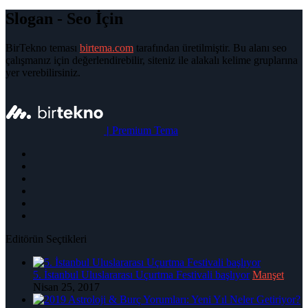
Slogan - Seo İçin
BirTekno teması
birtema.com
tarafından üretilmiştir. Bu alanı seo
çalışmanız için değerlendirebilir, siteniz ile alakalı kelime gruplarına
yer verebilirsiniz.
|
Premium Tema
Editörün Seçtikleri
5. İstanbul Uluslararası Uçurtma Festivali başlıyor
Manşet
Nisan 25, 2017