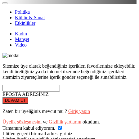
Politika
Kültür & Sanat
Etkinlikler
Kadın
Manşet
Video
Sitemize üye olarak beğendiğiniz içerikleri favorilerinize ekleyebilir,
kendi ürettiğiniz ya da internet üzerinde beğendiğiniz içerikleri
sitemizin ziyaretçilerine içerik gönder seçeneği ile sunabilirsiniz.
EPOSTA ADRESİNİZ
DEVAM ET
Zaten bir üyeliğiniz mevcut mu ?
Giriş yapın
Üyelik sözleşmesini
ve
Gizlilik şartlarını
okudum.
Tamamını kabul ediyorum.
Lütfen geçerli bir mail adresi giriniz.