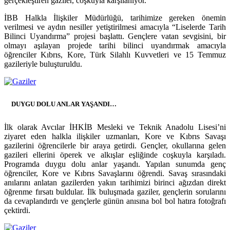
gerçekleştiren gaziler, coşkuyla karşılanıyor.
İBB Halkla İlişkiler Müdürlüğü, tarihimize gereken önemin
verilmesi ve aydın nesiller yetiştirilmesi amacıyla “Liselerde Tarih
Bilinci Uyandırma” projesi başlattı. Gençlere vatan sevgisini, bir
olmayı aşılayan projede tarihi bilinci uyandırmak amacıyla
öğrenciler Kıbrıs, Kore, Türk Silahlı Kuvvetleri ve 15 Temmuz
gazileriyle buluşturuldu.
DUYGU DOLU ANLAR YAŞANDI…
İlk olarak Avcılar İHKİB Mesleki ve Teknik Anadolu Lisesi’ni
ziyaret eden halkla ilişkiler uzmanları, Kore ve Kıbrıs Savaşı
gazilerini öğrencilerle bir araya getirdi. Gençler, okullarına gelen
gazileri ellerini öperek ve alkışlar eşliğinde coşkuyla karşıladı.
Programda duygu dolu anlar yaşandı. Yapılan sunumda genç
öğrenciler, Kore ve Kıbrıs Savaşlarını öğrendi. Savaş sırasındaki
anılarını anlatan gazilerden yakın tarihimizi birinci ağızdan direkt
öğrenme fırsatı buldular. İlk buluşmada gaziler, gençlerin sorularını
da cevaplandırdı ve gençlerle günün anısına bol bol hatıra fotoğrafı
çektirdi.