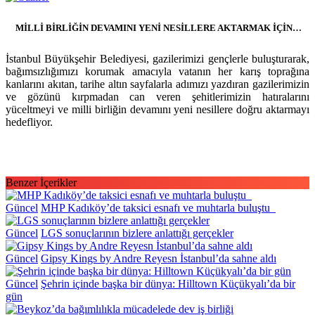
MİLLİ BİRLİĞİN DEVAMINI YENİ NESİLLERE AKTARMAK İÇİN…
İstanbul Büyükşehir Belediyesi, gazilerimizi gençlerle buluşturarak,
bağımsızlığımızı korumak amacıyla vatanın her karış toprağına
kanlarını akıtan, tarihe altın sayfalarla adımızı yazdıran gazilerimizin
ve gözünü kırpmadan can veren şehitlerimizin hatıralarını
yüceltmeyi ve milli birliğin devamını yeni nesillere doğru aktarmayı
hedefliyor.
Benzer İçerikler
Güncel
MHP Kadıköy’de taksici esnafı ve muhtarla buluştu
Güncel
LGS sonuçlarının bizlere anlattığı gerçekler
Güncel
Gipsy Kings by Andre Reyesn İstanbul’da sahne aldı
Güncel
Şehrin içinde başka bir dünya: Hilltown Küçükyalı’da bir
gün