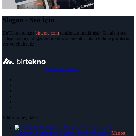
Slogan - Seo İçin
BirTekno teması
birtema.com
tarafından üretilmiştir. Bu alanı seo
çalışmanız için değerlendirebilir, siteniz ile alakalı kelime gruplarına
yer verebilirsiniz.
|
Premium Tema
Editörün Seçtikleri
5. İstanbul Uluslararası Uçurtma Festivali başlıyor
Manşet