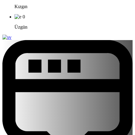
Kızgın
0
Üzgün