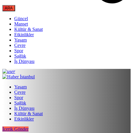
Güncel
Manşet
Kültür & Sanat
Etkinlikler
Yaşam
Çevre
Spor
Sağlık
İş Dünyası
Yaşam
Çevre
Spor
Sağlık
İş Dünyası
Kültür & Sanat
Etkinlikler
İçerik Gönder