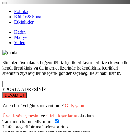
Politika
Kültür & Sanat
Etkinlikler
Kadın
Manşet
Video
Sitemize üye olarak beğendiğiniz içerikleri favorilerinize ekleyebilir,
kendi ürettiğiniz ya da internet üzerinde beğendiğiniz içerikleri
sitemizin ziyaretçilerine içerik gönder seçeneği ile sunabilirsiniz.
EPOSTA ADRESİNİZ
DEVAM ET
Zaten bir üyeliğiniz mevcut mu ?
Giriş yapın
Üyelik sözleşmesini
ve
Gizlilik şartlarını
okudum.
Tamamını kabul ediyorum.
Lütfen geçerli bir mail adresi giriniz.