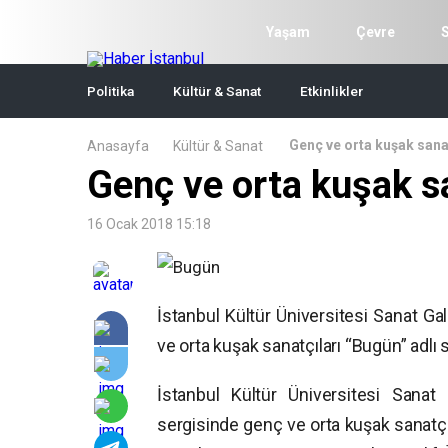
Yaşam
Çevre
Politika
Kültür & Sanat
Etkinlikler
Genç ve orta kuşak sana
Anasayfa
Kültür & Sanat
Genç ve orta kuşak s
16 Ocak 2018 15:18
İstanbul Kültür Üniversitesi Sanat 
ve orta kuşak sanatçıları “Bugün” adlı se
İstanbul Kültür Üniversitesi Sana
sergisinde genç ve orta kuşak sanatçıl