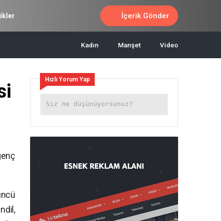
İçerik Gönder
ikler
Kadın
Manşet
Video
Hızlı Yorum Yap
si
genç
üncü
ndil,