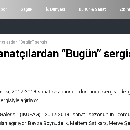
Spor
Sağlık
İş Dünyası
Kültür & Sanat
Etkinl
tçılardan “Bugün” sergisi
anatçılardan “Bugün” sergi
Galerisi, 2017-2018 sanat sezonunun dördüncü sergisinde 
rgisiyle ağırlıyor.
t Galerisi (İKÜSAG), 2017-2018 sanat sezonunun dörd
arı ağırlıyor. Beyza Boynudelik, Meltem Sırtıkara, Merve Şe