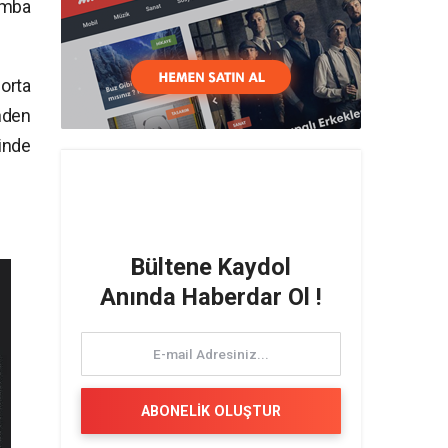
amba
 orta
nden
inde
Bültene Kaydol
Anında Haberdar Ol !
ABONELİK OLUŞTUR