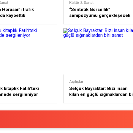
Sanat
Kültür & Sanat
 Horasan’ı trafik
“Sentetik Görsellik”
da kaybettik
sempozyumu gerçekleşecek
Açılışlar
ık kitaplık Fatih’teki
Selçuk Bayraktar: Bizi insan
nede sergileniyor
kılan en güçlü sığınaklardan bi
sanat