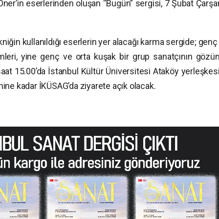
ner’in eserlerinden oluşan “Bugün” sergisi, 7 Şubat Çarş
kniğin kullanıldığı eserlerin yer alacağı karma sergide; genç
mleri, yine genç ve orta kuşak bir grup sanatçının gözü
at 15.00’da İstanbul Kültür Üniversitesi Ataköy yerleşkes
rihine kadar İKÜSAG’da ziyarete açık olacak.