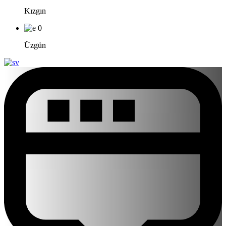
Kızgın
0
Üzgün