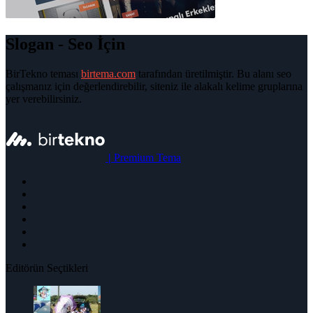
Slogan - Seo İçin
BirTekno teması
birtema.com
tarafından üretilmiştir. Bu alanı seo
çalışmanız için değerlendirebilir, siteniz ile alakalı kelime gruplarına
yer verebilirsiniz.
|
Premium Tema
Editörün Seçtikleri