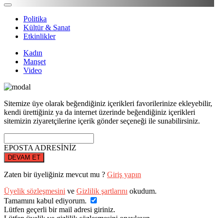
Politika
Kültür & Sanat
Etkinlikler
Kadın
Manşet
Video
Sitemize üye olarak beğendiğiniz içerikleri favorilerinize ekleyebilir,
kendi ürettiğiniz ya da internet üzerinde beğendiğiniz içerikleri
sitemizin ziyaretçilerine içerik gönder seçeneği ile sunabilirsiniz.
EPOSTA ADRESİNİZ
DEVAM ET
Zaten bir üyeliğiniz mevcut mu ?
Giriş yapın
Üyelik sözleşmesini
ve
Gizlilik şartlarını
okudum.
Tamamını kabul ediyorum.
Lütfen geçerli bir mail adresi giriniz.