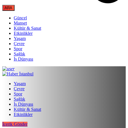
Güncel
Manşet
Kültür & Sanat
Etkinlikler
Yaşam
Çevre
Spor
Sağlık
İş Dünyası
Yaşam
Çevre
Spor
Sağlık
İş Dünyası
Kültür & Sanat
Etkinlikler
İçerik Gönder