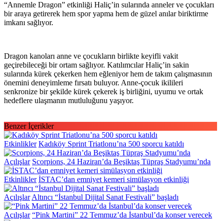
“Annemle Dragon” etkinliği Haliç’in sularında anneler ve çocukları
bir araya getirerek hem spor yapma hem de güzel anılar biriktirme
imkanı sağlıyor.
Dragon kanoları anne ve çocukların birlikte keyifli vakit
geçirebileceği bir ortam sağlıyor. Katılımcılar Haliç’in sakin
sularında kürek çekerken hem eğleniyor hem de takım çalışmasının
önemini deneyimleme fırsatı buluyor. Anne-çocuk ikilileri
senkronize bir şekilde kürek çekerek iş birliğini, uyumu ve ortak
hedeflere ulaşmanın mutluluğunu yaşıyor.
Benzer İçerikler
Etkinlikler
Kadıköy Sprint Triatlonu’na 500 sporcu katıldı
Açılışlar
Scorpions, 24 Haziran’da Beşiktaş Tüpraş Stadyumu’nda
Etkinlikler
İSTAC’dan emniyet kemeri simülasyon etkinliği
Açılışlar
Altıncı “İstanbul Dijital Sanat Festivali” başladı
Açılışlar
“Pink Martini” 22 Temmuz’da İstanbul’da konser verecek