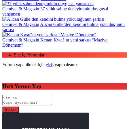
Cemiyet & Magazin
37 yıllık sahne deneyiminin duygusal
yansıması
Cemiyet & Magazin
Alican Gülle’den kendini bulma yolculuğunun
şarkısı
Cemiyet & Magazin
Kenan Kwaf’ın yeni şarkısı “Maziye
Dönemem”
Site İçi Yorumlar
Yorum yapabilmek için
giriş
yapmalısınız.
Hızlı Yorum Yap