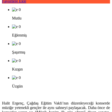
Favorilere Ekle
0
Mutlu
0
Eğlenmiş
0
Şaşırmış
0
Kızgın
0
Üzgün
Halit Ergenç, Çağdaş Eğitim Vakfı’nın düzenleyeceği konserde
müziğe yetenekli gençler ile aynı sahneyi paylaşacak. Daha önce de