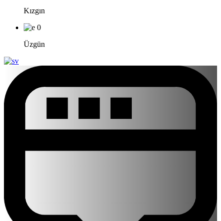
Kızgın
0
Üzgün