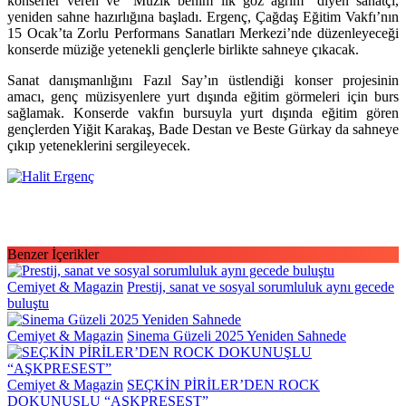
konserler veren ve “Müzik benim ilk göz ağrım” diyen sanatçı,
yeniden sahne hazırlığına başladı. Ergenç, Çağdaş Eğitim Vakfı’nın
15 Ocak’ta Zorlu Performans Sanatları Merkezi’nde düzenleyeceği
konserde müziğe yetenekli gençlerle birlikte sahneye çıkacak.
Sanat danışmanlığını Fazıl Say’ın üstlendiği konser projesinin
amacı, genç müzisyenlere yurt dışında eğitim görmeleri için burs
sağlamak. Konserde vakfın bursuyla yurt dışında eğitim gören
gençlerden Yiğit Karakaş, Bade Destan ve Beste Gürkay da sahneye
çıkıp yeteneklerini sergileyecek.
Halit Ergenç, Çağdaş Eğitim Vakfı’nın düzenleyeceği konserde müzi
Benzer İçerikler
Cemiyet & Magazin
Prestij, sanat ve sosyal sorumluluk aynı gecede
buluştu
Cemiyet & Magazin
Sinema Güzeli 2025 Yeniden Sahnede
Cemiyet & Magazin
SEÇKİN PİRİLER’DEN ROCK
DOKUNUŞLU “AŞKPRESEST”