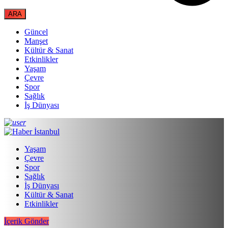
Güncel
Manşet
Kültür & Sanat
Etkinlikler
Yaşam
Çevre
Spor
Sağlık
İş Dünyası
Yaşam
Çevre
Spor
Sağlık
İş Dünyası
Kültür & Sanat
Etkinlikler
İçerik Gönder