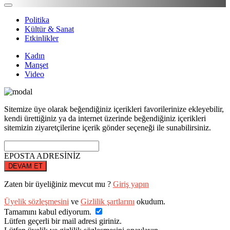
Politika
Kültür & Sanat
Etkinlikler
Kadın
Manşet
Video
Sitemize üye olarak beğendiğiniz içerikleri favorilerinize ekleyebilir,
kendi ürettiğiniz ya da internet üzerinde beğendiğiniz içerikleri
sitemizin ziyaretçilerine içerik gönder seçeneği ile sunabilirsiniz.
EPOSTA ADRESİNİZ
DEVAM ET
Zaten bir üyeliğiniz mevcut mu ?
Giriş yapın
Üyelik sözleşmesini
ve
Gizlilik şartlarını
okudum.
Tamamını kabul ediyorum.
Lütfen geçerli bir mail adresi giriniz.