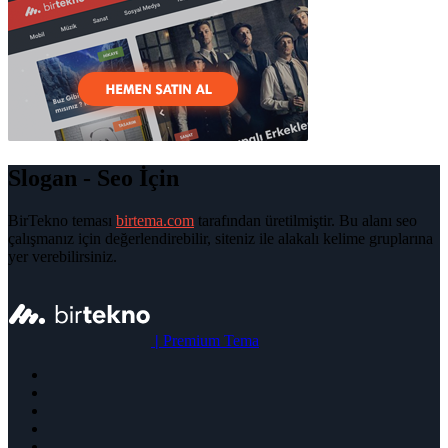
Slogan - Seo İçin
BirTekno teması
birtema.com
tarafından üretilmiştir. Bu alanı seo
çalışmanız için değerlendirebilir, siteniz ile alakalı kelime gruplarına
yer verebilirsiniz.
|
Premium Tema