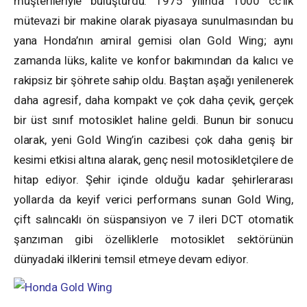
müşterileriyle buluşturdu. 1975 yılında 1000 cc’lik
mütevazi bir makine olarak piyasaya sunulmasından bu
yana Honda’nın amiral gemisi olan Gold Wing; aynı
zamanda lüks, kalite ve konfor bakımından da kalıcı ve
rakipsiz bir şöhrete sahip oldu. Baştan aşağı yenilenerek
daha agresif, daha kompakt ve çok daha çevik, gerçek
bir üst sınıf motosiklet haline geldi. Bunun bir sonucu
olarak, yeni Gold Wing’in cazibesi çok daha geniş bir
kesimi etkisi altına alarak, genç nesil motosikletçilere de
hitap ediyor. Şehir içinde olduğu kadar şehirlerarası
yollarda da keyif verici performans sunan Gold Wing,
çift salıncaklı ön süspansiyon ve 7 ileri DCT otomatik
şanzıman gibi özelliklerle motosiklet sektörünün
dünyadaki ilklerini temsil etmeye devam ediyor.