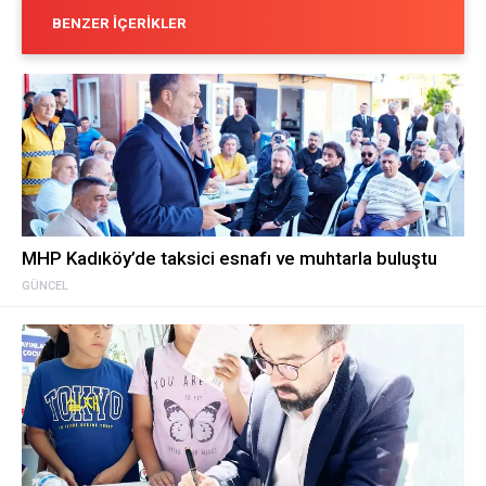
BENZER İÇERIKLER
MHP Kadıköy’de taksici esnafı ve muhtarla buluştu
GÜNCEL