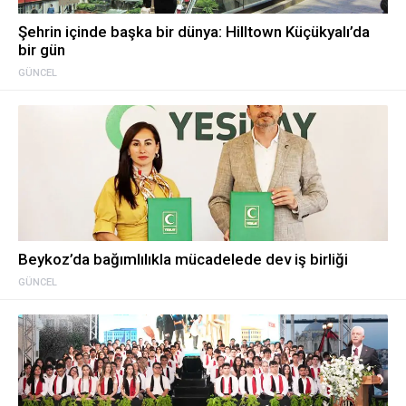
Şehrin içinde başka bir dünya: Hilltown Küçükyalı’da
bir gün
GÜNCEL
Beykoz’da bağımlılıkla mücadelede dev iş birliği
GÜNCEL