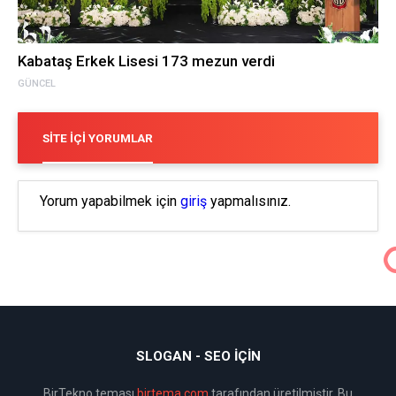
Kabataş Erkek Lisesi 173 mezun verdi
GÜNCEL
SITE İÇI YORUMLAR
Yorum yapabilmek için
giriş
yapmalısınız.
SLOGAN - SEO İÇIN
BirTekno teması
birtema.com
tarafından üretilmiştir. Bu