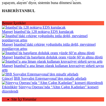
yapayım, alayım’ diyor, sistemin buna dönmesi lazım.
HABERİSTANBUL
Benzer İçerikler
Manşet
İstanbul’da 128 noktaya EDS kurulacak
Manşet
İstanbul’daki çekirge yoğunluğu istila değil, mevsimsel
popülasyon artışı
Manşet
İstanbul’da barajların doluluk oranı yüzde 60’ın altına düştü
Manşet
İstanbul’u ana liman olarak kullanan kruvaziyer şirketi sayısı
arttı
Güncel
İBB Sosyalist Enternasyonal’den misafir ağırladı
Etkinlikler
Süreyya Operası’nda “Altın Çağın Kadınları” konseri
düzenlendi
Site İçi Yorumlar