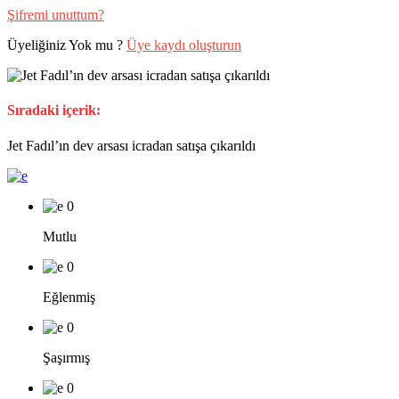
Şifremi unuttum?
Üyeliğiniz Yok mu ?
Üye kaydı oluşturun
Sıradaki içerik:
Jet Fadıl’ın dev arsası icradan satışa çıkarıldı
0
Mutlu
0
Eğlenmiş
0
Şaşırmış
0