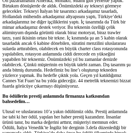
Ön pazarlamasını Amerika, Monako, Miami gibi yerlerde yaptık.
Birtakım dönüşlerde de aldık. Önümüzdeki ay tekneyi görmeye
gelecekler. Tekneyi İtalyan bir tasarımcı arkadaşımız tasarladı,
Hollandalı mühendis arkadaşımız altyapısını yaptı, Türkiye’deki
arkadaşlarımız ise diğer işçiliklerini yaptı. İç tasarımda da Türk bir
mimar arkadaşımız destek veriyor. Bu teknenin özelliği çelik
alüminyum dışında görüntü olarak biraz motoryat, biraz trawler
tarzı, yani ikisinin ortası bir tekne. İç kısmında şu an 5 kabin olarak
tasarladık ancak 6 kabine dönebilen, süratini menzilini uluslararası
sularda arttırabilen, olabilecek en büyük charter class rotasyonunda
yapılabilen, rotasyon anlamında ciddi derecede en yükseğini
yapabilen bir teknemiz. Önümüzdeki yıl bu zamanlar denizde
olabilecek. Çünkü müşterinin en büyük talebi zaman. Dış tasarımı şu
anda bitmiş durumda. Hedefimiz bu line’ı oluşturup tekneden
yüzlerce yapmak. Bu hedefle çıktık yola. Geçen yıl katıldığımız
Cannes Yat Fuarı’na bu yılda gideceğiz. 44 metrelik teknemizi bizzat
fuarda görücüye çıkarmayı düşünüyoruz.
Bu ödüllerin prestij anlamında firmanıza katkısından
bahsedelim…
Ulusal ve uluslararası 10’a yakın ödülümüz oldu. Prestij anlamında
ise tabi ki her ödül, yapılan her haber prestij kazandırır. İnsanlar
ürünü tanır, bu marka değerini arttırır, müşteriyi memnun eder.
Ödülü, İtalya Venedik’te İngiliz bir derginin 3.defa düzenlediği bir
yarışmada aldık. Türkiye’de daha önce bu ödülü ülkemizde birçok