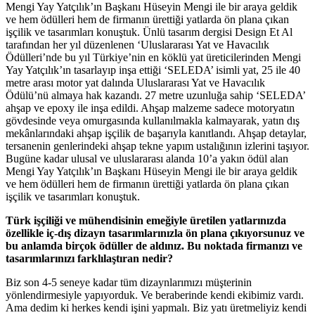
Mengi Yay Yatçılık’ın Başkanı Hüseyin Mengi ile bir araya geldik
ve hem ödülleri hem de firmanın ürettiği yatlarda ön plana çıkan
işçilik ve tasarımları konuştuk. Ünlü tasarım dergisi Design Et Al
tarafından her yıl düzenlenen ‘Uluslararası Yat ve Havacılık
Ödülleri’nde bu yıl Türkiye’nin en köklü yat üreticilerinden Mengi
Yay Yatçılık’ın tasarlayıp inşa ettiği ‘SELEDA’ isimli yat, 25 ile 40
metre arası motor yat dalında Uluslararası Yat ve Havacılık
Ödülü’nü almaya hak kazandı. 27 metre uzunluğa sahip ‘SELEDA’
ahşap ve epoxy ile inşa edildi. Ahşap malzeme sadece motoryatın
gövdesinde veya omurgasında kullanılmakla kalmayarak, yatın dış
mekânlarındaki ahşap işçilik de başarıyla kanıtlandı. Ahşap detaylar,
tersanenin genlerindeki ahşap tekne yapım ustalığının izlerini taşıyor.
Bugüne kadar ulusal ve uluslararası alanda 10’a yakın ödül alan
Mengi Yay Yatçılık’ın Başkanı Hüseyin Mengi ile bir araya geldik
ve hem ödülleri hem de firmanın ürettiği yatlarda ön plana çıkan
işçilik ve tasarımları konuştuk.
Türk işçiliği ve mühendisinin emeğiyle üretilen yatlarınızda
özellikle iç-dış dizayn tasarımlarınızla ön plana çıkıyorsunuz ve
bu anlamda birçok ödüller de aldınız. Bu noktada firmanızı ve
tasarımlarınızı farklılaştıran nedir?
Biz son 4-5 seneye kadar tüm dizaynlarımızı müşterinin
yönlendirmesiyle yapıyorduk. Ve beraberinde kendi ekibimiz vardı.
Ama dedim ki herkes kendi işini yapmalı. Biz yatı üretmeliyiz kendi