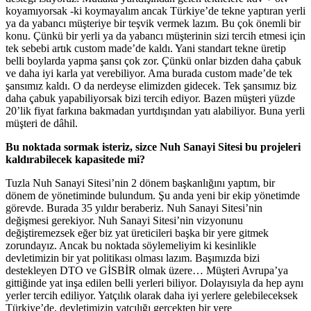
koyamıyorsak -ki koymayalım ancak Türkiye’de tekne yaptıran yerli
ya da yabancı müşteriye bir teşvik vermek lazım. Bu çok önemli bir
konu. Çünkü bir yerli ya da yabancı müşterinin sizi tercih etmesi için
tek sebebi artık custom made’de kaldı. Yani standart tekne üretip
belli boylarda yapma şansı çok zor. Çünkü onlar bizden daha çabuk
ve daha iyi karla yat verebiliyor. Ama burada custom made’de tek
şansımız kaldı. O da nerdeyse elimizden gidecek. Tek şansımız biz
daha çabuk yapabiliyorsak bizi tercih ediyor. Bazen müşteri yüzde
20’lik fiyat farkına bakmadan yurtdışından yatı alabiliyor. Buna yerli
müşteri de dâhil.
Bu noktada sormak isteriz, sizce Nuh Sanayi Sitesi bu projeleri
kaldırabilecek kapasitede mi?
Tuzla Nuh Sanayi Sitesi’nin 2 dönem başkanlığını yaptım, bir
dönem de yönetiminde bulundum. Şu anda yeni bir ekip yönetimde
görevde. Burada 35 yıldır beraberiz. Nuh Sanayi Sitesi’nin
değişmesi gerekiyor. Nuh Sanayi Sitesi’nin vizyonunu
değiştiremezsek eğer biz yat üreticileri başka bir yere gitmek
zorundayız. Ancak bu noktada söylemeliyim ki kesinlikle
devletimizin bir yat politikası olması lazım. Başımızda bizi
destekleyen DTO ve GİSBİR olmak üzere… Müşteri Avrupa’ya
gittiğinde yat inşa edilen belli yerleri biliyor. Dolayısıyla da hep aynı
yerler tercih ediliyor. Yatçılık olarak daha iyi yerlere gelebileceksek
Türkiye’de, devletimizin yatçılığı gerçekten bir yere