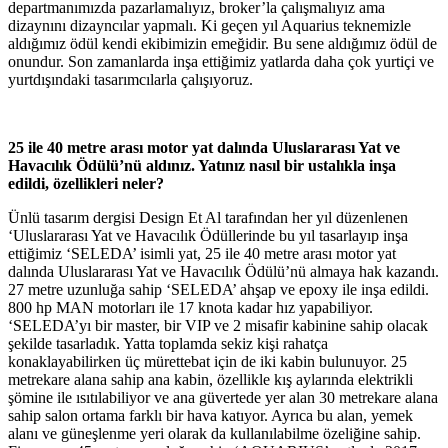
departmanımızda pazarlamalıyız, broker’la çalışmalıyız ama
dizaynını dizayncılar yapmalı. Ki geçen yıl Aquarius teknemizle
aldığımız ödül kendi ekibimizin emeğidir. Bu sene aldığımız ödül de
onundur. Son zamanlarda inşa ettiğimiz yatlarda daha çok yurtiçi ve
yurtdışındaki tasarımcılarla çalışıyoruz.
25 ile 40 metre arası motor yat dalında Uluslararası Yat ve
Havacılık Ödülü’nü aldınız. Yatınız nasıl bir ustalıkla inşa
edildi, özellikleri neler?
Ünlü tasarım dergisi Design Et Al tarafından her yıl düzenlenen
‘Uluslararası Yat ve Havacılık Ödüllerinde bu yıl tasarlayıp inşa
ettiğimiz ‘SELEDA’ isimli yat, 25 ile 40 metre arası motor yat
dalında Uluslararası Yat ve Havacılık Ödülü’nü almaya hak kazandı.
27 metre uzunluğa sahip ‘SELEDA’ ahşap ve epoxy ile inşa edildi.
800 hp MAN motorları ile 17 knota kadar hız yapabiliyor.
‘SELEDA’yı bir master, bir VIP ve 2 misafir kabinine sahip olacak
şekilde tasarladık. Yatta toplamda sekiz kişi rahatça
konaklayabilirken üç mürettebat için de iki kabin bulunuyor. 25
metrekare alana sahip ana kabin, özellikle kış aylarında elektrikli
şömine ile ısıtılabiliyor ve ana güvertede yer alan 30 metrekare alana
sahip salon ortama farklı bir hava katıyor. Ayrıca bu alan, yemek
alanı ve güneşlenme yeri olarak da kullanılabilme özeliğine sahip.