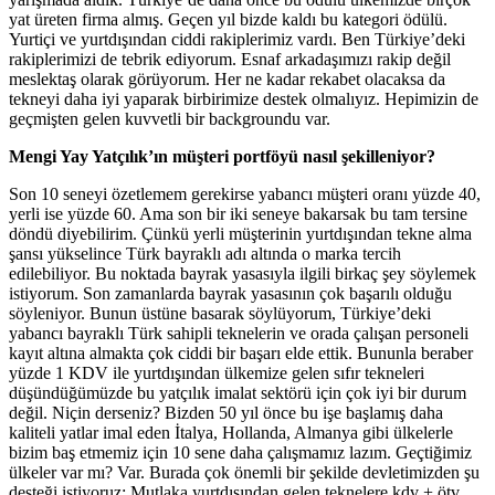
yat üreten firma almış. Geçen yıl bizde kaldı bu kategori ödülü.
Yurtiçi ve yurtdışından ciddi rakiplerimiz vardı. Ben Türkiye’deki
rakiplerimizi de tebrik ediyorum. Esnaf arkadaşımızı rakip değil
meslektaş olarak görüyorum. Her ne kadar rekabet olacaksa da
tekneyi daha iyi yaparak birbirimize destek olmalıyız. Hepimizin de
geçmişten gelen kuvvetli bir backgroundu var.
Mengi Yay Yatçılık’ın müşteri portföyü nasıl şekilleniyor?
Son 10 seneyi özetlemem gerekirse yabancı müşteri oranı yüzde 40,
yerli ise yüzde 60. Ama son bir iki seneye bakarsak bu tam tersine
döndü diyebilirim. Çünkü yerli müşterinin yurtdışından tekne alma
şansı yükselince Türk bayraklı adı altında o marka tercih
edilebiliyor. Bu noktada bayrak yasasıyla ilgili birkaç şey söylemek
istiyorum. Son zamanlarda bayrak yasasının çok başarılı olduğu
söyleniyor. Bunun üstüne basarak söylüyorum, Türkiye’deki
yabancı bayraklı Türk sahipli teknelerin ve orada çalışan personeli
kayıt altına almakta çok ciddi bir başarı elde ettik. Bununla beraber
yüzde 1 KDV ile yurtdışından ülkemize gelen sıfır tekneleri
düşündüğümüzde bu yatçılık imalat sektörü için çok iyi bir durum
değil. Niçin derseniz? Bizden 50 yıl önce bu işe başlamış daha
kaliteli yatlar imal eden İtalya, Hollanda, Almanya gibi ülkelerle
bizim baş etmemiz için 10 sene daha çalışmamız lazım. Geçtiğimiz
ülkeler var mı? Var. Burada çok önemli bir şekilde devletimizden şu
desteği istiyoruz: Mutlaka yurtdışından gelen teknelere kdv + ötv