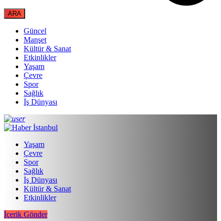
Güncel
Manşet
Kültür & Sanat
Etkinlikler
Yaşam
Çevre
Spor
Sağlık
İş Dünyası
Yaşam
Çevre
Spor
Sağlık
İş Dünyası
Kültür & Sanat
Etkinlikler
İçerik Gönder