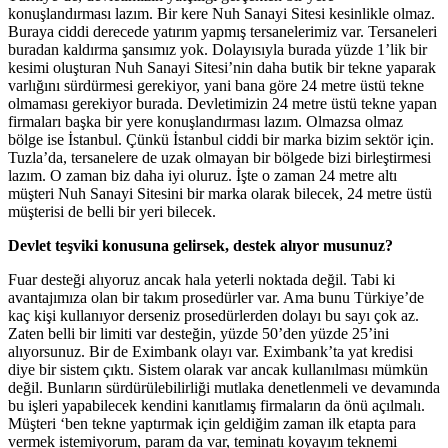
konuşlandırması lazım. Bir kere Nuh Sanayi Sitesi kesinlikle olmaz.
Buraya ciddi derecede yatırım yapmış tersanelerimiz var. Tersaneleri
buradan kaldırma şansımız yok. Dolayısıyla burada yüzde 1’lik bir
kesimi oluşturan Nuh Sanayi Sitesi’nin daha butik bir tekne yaparak
varlığını sürdürmesi gerekiyor, yani bana göre 24 metre üstü tekne
olmaması gerekiyor burada. Devletimizin 24 metre üstü tekne yapan
firmaları başka bir yere konuşlandırması lazım. Olmazsa olmaz
bölge ise İstanbul. Çünkü İstanbul ciddi bir marka bizim sektör için.
Tuzla’da, tersanelere de uzak olmayan bir bölgede bizi birleştirmesi
lazım. O zaman biz daha iyi oluruz. İşte o zaman 24 metre altı
müşteri Nuh Sanayi Sitesini bir marka olarak bilecek, 24 metre üstü
müşterisi de belli bir yeri bilecek.
Devlet teşviki konusuna gelirsek, destek alıyor musunuz?
Fuar desteği alıyoruz ancak hala yeterli noktada değil. Tabi ki
avantajımıza olan bir takım prosedürler var. Ama bunu Türkiye’de
kaç kişi kullanıyor derseniz prosedürlerden dolayı bu sayı çok az.
Zaten belli bir limiti var desteğin, yüzde 50’den yüzde 25’ini
alıyorsunuz. Bir de Eximbank olayı var. Eximbank’ta yat kredisi
diye bir sistem çıktı. Sistem olarak var ancak kullanılması mümkün
değil. Bunların sürdürülebilirliği mutlaka denetlenmeli ve devamında
bu işleri yapabilecek kendini kanıtlamış firmaların da önü açılmalı.
Müşteri ‘ben tekne yaptırmak için geldiğim zaman ilk etapta para
vermek istemiyorum, param da var, teminatı koyayım teknemi