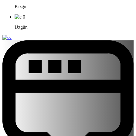
Kızgın
0
Üzgün