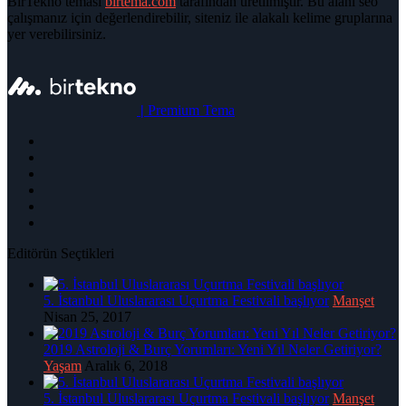
BirTekno teması
birtema.com
tarafından üretilmiştir. Bu alanı seo
çalışmanız için değerlendirebilir, siteniz ile alakalı kelime gruplarına
yer verebilirsiniz.
|
Premium Tema
Editörün Seçtikleri
5. İstanbul Uluslararası Uçurtma Festivali başlıyor
Manşet
Nisan 25, 2017
2019 Astroloji & Burç Yorumları: Yeni Yıl Neler Getiriyor?
Yaşam
Aralık 6, 2018
5. İstanbul Uluslararası Uçurtma Festivali başlıyor
Manşet