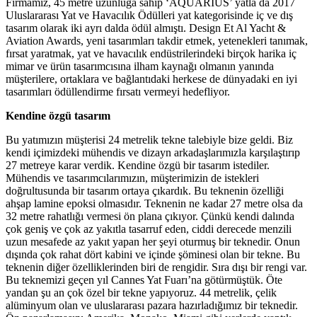
Firmamız, 45 metre uzunluğa sahip ‘AQUARIUS’ yatla da 2017
Uluslararası Yat ve Havacılık Ödülleri yat kategorisinde iç ve dış
tasarım olarak iki ayrı dalda ödül almıştı. Design Et Al Yacht &
Aviation Awards, yeni tasarımları takdir etmek, yetenekleri tanımak,
fırsat yaratmak, yat ve havacılık endüstrilerindeki birçok harika iç
mimar ve ürün tasarımcısına ilham kaynağı olmanın yanında
müşterilere, ortaklara ve bağlantıdaki herkese de dünyadaki en iyi
tasarımları ödüllendirme fırsatı vermeyi hedefliyor.
Kendine özgü tasarım
Bu yatımızın müşterisi 24 metrelik tekne talebiyle bize geldi. Biz
kendi içimizdeki mühendis ve dizayn arkadaşlarımızla karşılaştırıp
27 metreye karar verdik. Kendine özgü bir tasarım istediler.
Mühendis ve tasarımcılarımızın, müşterimizin de istekleri
doğrultusunda bir tasarım ortaya çıkardık. Bu teknenin özelliği
ahşap lamine epoksi olmasıdır. Teknenin ne kadar 27 metre olsa da
32 metre rahatlığı vermesi ön plana çıkıyor. Çünkü kendi dalında
çok geniş ve çok az yakıtla tasarruf eden, ciddi derecede menzili
uzun mesafede az yakıt yapan her şeyi oturmuş bir teknedir. Onun
dışında çok rahat dört kabini ve içinde şöminesi olan bir tekne. Bu
teknenin diğer özelliklerinden biri de rengidir. Sıra dışı bir rengi var.
Bu teknemizi geçen yıl Cannes Yat Fuarı’na götürmüştük. Öte
yandan şu an çok özel bir tekne yapıyoruz. 44 metrelik, çelik
alüminyum olan ve uluslararası pazara hazırladığımız bir teknedir.