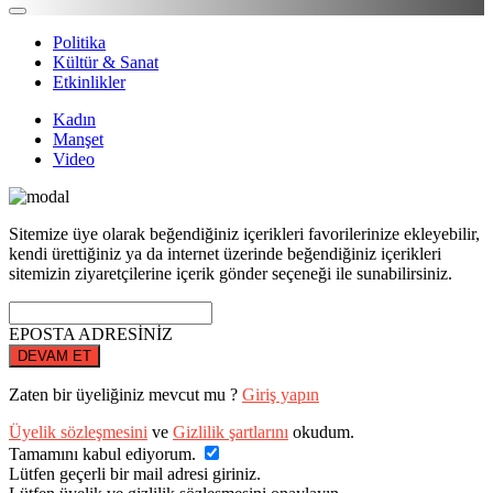
Politika
Kültür & Sanat
Etkinlikler
Kadın
Manşet
Video
Sitemize üye olarak beğendiğiniz içerikleri favorilerinize ekleyebilir,
kendi ürettiğiniz ya da internet üzerinde beğendiğiniz içerikleri
sitemizin ziyaretçilerine içerik gönder seçeneği ile sunabilirsiniz.
EPOSTA ADRESİNİZ
DEVAM ET
Zaten bir üyeliğiniz mevcut mu ?
Giriş yapın
Üyelik sözleşmesini
ve
Gizlilik şartlarını
okudum.
Tamamını kabul ediyorum.
Lütfen geçerli bir mail adresi giriniz.