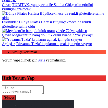
Çevre
TÜBİTAK, yapay zeka ile Sabiha Gökçen’in gürültü
kirliliğini azaltacak
Etkinlikler
Dünya Pilates Haftası Büyükçekmece’de renkli
gösterilere sahne oldu
Çevre
Megakent’in baraj doluluk oranı yüzde 72’ye yaklaştı
Açılışlar
‘Yuvamız Tuzla’ kapılarını açmak için gün sayıyor
Site İçi Yorumlar
Yorum yapabilmek için
giriş
yapmalısınız.
Hızlı Yorum Yap