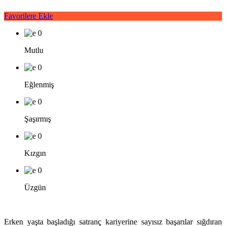
Favorilere Ekle
0
Mutlu
0
Eğlenmiş
0
Şaşırmış
0
Kızgın
0
Üzgün
Erken yaşta başladığı satranç kariyerine sayısız başarılar sığdıran