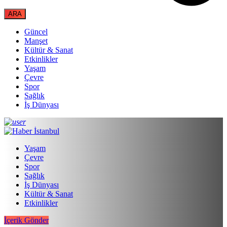
Güncel
Manşet
Kültür & Sanat
Etkinlikler
Yaşam
Çevre
Spor
Sağlık
İş Dünyası
Yaşam
Çevre
Spor
Sağlık
İş Dünyası
Kültür & Sanat
Etkinlikler
İçerik Gönder