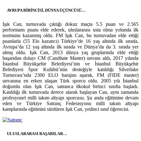
AVRUPA BİRİNCİSİ, DÜNYA ÜÇÜNCÜSÜ…
Işık Can, turnuvada çıktığı dokuz maçta 5.5 puan ve 2.565
performans puanı elde ederek, uluslararası usta olma yolunda ilk
normunu kazanmış oldu. FM Işık Can, bu turnuvadan elde ettiği
puanlarla (55 Elo kazancı) Türkiye’de 16 yaş altında ilk sırada,
Avrupa’da 12 yaş altında ilk sırada ve Dünya’da da 3. sırada yer
almış oldu. Işık Can, 2013 dünya yaş gruplarında elde ettiği
başarıdan dolayı CM (Canditate Master) unvanı aldı, 2017 yılında
İstanbul Büyükşehir Belediyesi’nin ve İstanbul Büyükşehir
Belediyesi Spor Kulübü’nün desteğiyle katıldığı Silverlake
Turnuvası’nda 2300 ELO barajını aşarak, FM (FIDE master)
unvanına en erken ulaşan Türk sporcu oldu. 2005 yılı İstanbul
doğumlu olan Işık Can, satranca ilkokul birinci sınıfta başladı.
Katıldığı ilk turnuvada derece alarak başlayan Can, aynı zamanda
profesyonel milli takım altyapı sporcusu. Şu anda eğitimine devam
eden ve Türkiye Satranç Federasyonu milli takım altyapı
kamplarında eğitimini sürdüren Işık Can, yedinci sınıf öğrencisi.
ULUSLARARASI BAŞARILAR…