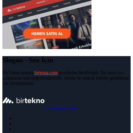
Slogan - Seo İçin
BirTekno teması
birtema.com
tarafından üretilmiştir. Bu alanı seo
çalışmanız için değerlendirebilir, siteniz ile alakalı kelime gruplarına
yer verebilirsiniz.
|
Premium Tema