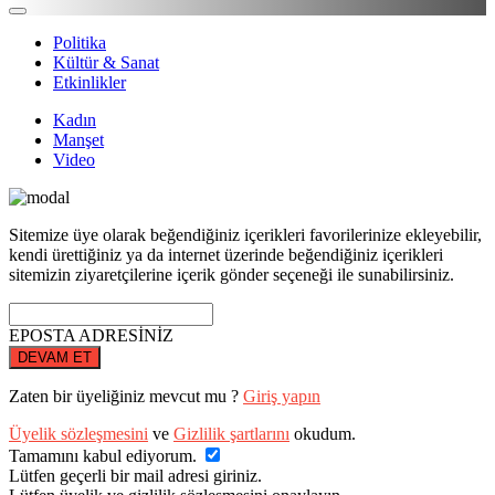
Politika
Kültür & Sanat
Etkinlikler
Kadın
Manşet
Video
Sitemize üye olarak beğendiğiniz içerikleri favorilerinize ekleyebilir,
kendi ürettiğiniz ya da internet üzerinde beğendiğiniz içerikleri
sitemizin ziyaretçilerine içerik gönder seçeneği ile sunabilirsiniz.
EPOSTA ADRESİNİZ
DEVAM ET
Zaten bir üyeliğiniz mevcut mu ?
Giriş yapın
Üyelik sözleşmesini
ve
Gizlilik şartlarını
okudum.
Tamamını kabul ediyorum.
Lütfen geçerli bir mail adresi giriniz.