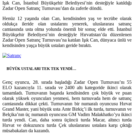
Işık Can, İstanbul Büyükşehir Belediyesi’nin desteğiyle katıldığı
Zadar Open Satranç Turnuvası’dan da zaferle döndü.
Henüz 12 yaşında olan Can, kendisinden yaş ve tecrübe olarak
oldukça ileride olan ustalarını yenerek, uluslararası satranç
camiasında usta olma yolunda önemli bir sonuç elde etti. İstanbul
Büyükşehir Belediyesi’nin desteğiyle Hırvatistan’da düzenlenen
Zadar Open Satranç Turnuvası’na katılan Işık Can, dünyaca ünlü ve
kendisinden yaşça büyük ustaları geride bıraktı.
BÜYÜK USTALARI TEK TEK YENDİ…
Genç oyuncu, 28. sırada başladığı Zadar Open Turnuvası’nı 55
ELO kazancıyla 11. sırada ve 2400 altı kategoride ikinci olarak
tamamladı. Turnuvanın başında kendisinden çok büyük ve puan
olarak yüksek oyuncuları yenmesi, hem turnuvada hem de satranç
camiasında dikkat çekti. Turnuvanın bir numaralı oyuncusu Hırvat
Grand Master, yani büyük usta Ante Birkiç’i ilk turda, turnuvanın ve
Belçika’nın üç numaralı oyuncusu GM Vadim Malakhatko’yu ikinci
turda yendi. Can, daha sonra üçüncü turda Macar, altıncı turda
Hırvat ve dokuzuncu turda Çek uluslararası ustalara karşı çıktığı
müsabakaları da kazandı.