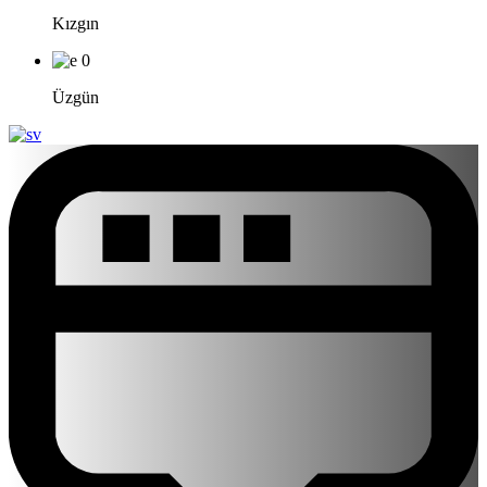
Kızgın
0
Üzgün