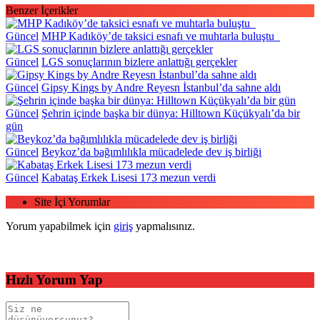
Benzer İçerikler
Güncel
MHP Kadıköy’de taksici esnafı ve muhtarla buluştu
Güncel
LGS sonuçlarının bizlere anlattığı gerçekler
Güncel
Gipsy Kings by Andre Reyesn İstanbul’da sahne aldı
Güncel
Şehrin içinde başka bir dünya: Hilltown Küçükyalı’da bir
gün
Güncel
Beykoz’da bağımlılıkla mücadelede dev iş birliği
Güncel
Kabataş Erkek Lisesi 173 mezun verdi
Site İçi Yorumlar
Yorum yapabilmek için
giriş
yapmalısınız.
Hızlı Yorum Yap