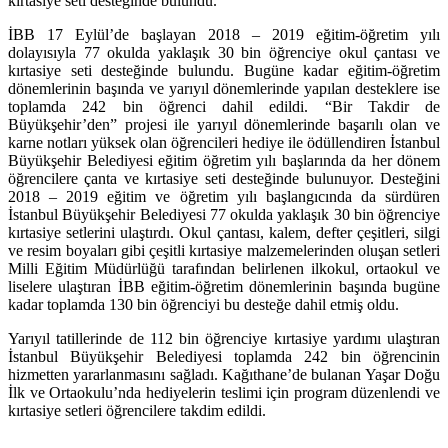
kırtasiye seti desteğinde bulundu.
İBB 17 Eylül’de başlayan 2018 – 2019 eğitim-öğretim yılı
dolayısıyla 77 okulda yaklaşık 30 bin öğrenciye okul çantası ve
kırtasiye seti desteğinde bulundu. Bugüne kadar eğitim-öğretim
dönemlerinin başında ve yarıyıl dönemlerinde yapılan desteklere ise
toplamda 242 bin öğrenci dahil edildi. “Bir Takdir de
Büyükşehir’den” projesi ile yarıyıl dönemlerinde başarılı olan ve
karne notları yüksek olan öğrencileri hediye ile ödüllendiren İstanbul
Büyükşehir Belediyesi eğitim öğretim yılı başlarında da her dönem
öğrencilere çanta ve kırtasiye seti desteğinde bulunuyor. Desteğini
2018 – 2019 eğitim ve öğretim yılı başlangıcında da sürdüren
İstanbul Büyükşehir Belediyesi 77 okulda yaklaşık 30 bin öğrenciye
kırtasiye setlerini ulaştırdı. Okul çantası, kalem, defter çeşitleri, silgi
ve resim boyaları gibi çeşitli kırtasiye malzemelerinden oluşan setleri
Milli Eğitim Müdürlüğü tarafından belirlenen ilkokul, ortaokul ve
liselere ulaştıran İBB eğitim-öğretim dönemlerinin başında bugüne
kadar toplamda 130 bin öğrenciyi bu desteğe dahil etmiş oldu.
Yarıyıl tatillerinde de 112 bin öğrenciye kırtasiye yardımı ulaştıran
İstanbul Büyükşehir Belediyesi toplamda 242 bin öğrencinin
hizmetten yararlanmasını sağladı. Kağıthane’de bulanan Yaşar Doğu
İlk ve Ortaokulu’nda hediyelerin teslimi için program düzenlendi ve
kırtasiye setleri öğrencilere takdim edildi.