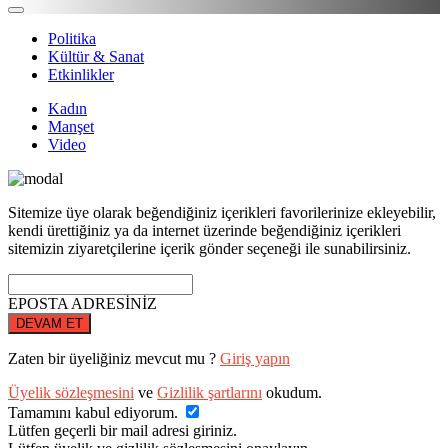
Politika
Kültür & Sanat
Etkinlikler
Kadın
Manşet
Video
Sitemize üye olarak beğendiğiniz içerikleri favorilerinize ekleyebilir,
kendi ürettiğiniz ya da internet üzerinde beğendiğiniz içerikleri
sitemizin ziyaretçilerine içerik gönder seçeneği ile sunabilirsiniz.
EPOSTA ADRESİNİZ
DEVAM ET
Zaten bir üyeliğiniz mevcut mu ?
Giriş yapın
Üyelik sözleşmesini
ve
Gizlilik şartlarını
okudum.
Tamamını kabul ediyorum.
Lütfen geçerli bir mail adresi giriniz.