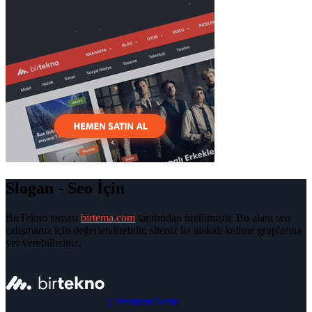
Slogan - Seo İçin
BirTekno teması
birtema.com
tarafından üretilmiştir. Bu alanı seo
çalışmanız için değerlendirebilir, siteniz ile alakalı kelime gruplarına
yer verebilirsiniz.
|
Premium Tema