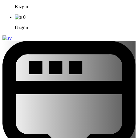
Kızgın
0
Üzgün