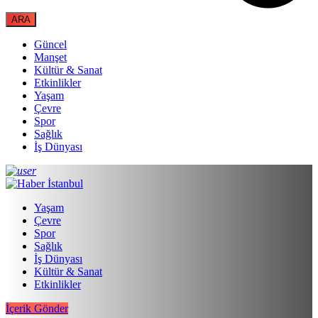
Güncel
Manşet
Kültür & Sanat
Etkinlikler
Yaşam
Çevre
Spor
Sağlık
İş Dünyası
Yaşam
Çevre
Spor
Sağlık
İş Dünyası
Kültür & Sanat
Etkinlikler
İçerik Gönder