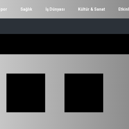
Spor
Sağlık
İş Dünyası
Kültür & Sanat
Etkinl