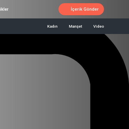
İçerik Gönder
ikler
Kadın
Manşet
Video