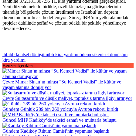
sahibine 372.181.307,56 TL kira yardımı ödemesi gerçekleştirdi.
Yeni düzenlemelerle birlikte, özellikle uzlaşma görüşmelerinin
tıkandığı bölgelerde çözüm üretilmesi ve İstanbul’un deprem
direncinin artırılması hedefleniyor. Süreç, İBB’nin yetki alanındaki
projeler dahilinde şeffaf ve çözüm odaklı bir şekilde yönetilmeye
devam edecek.
ibb
ibb kentsel dönüşüm
ibb kira yardımı ödemesi
kentsel dönüşüm
kira yardımı
Benzer İçerikler
Çevre
Mimar Sinan’ın mirası “Su Kemeri Vadisi” ile kültür ve
yaşam alanına dönüşüyor
Çevre
Su tasarrufu ve düşük maliyet, topraksız tarıma ilgiyi artırıyor
Gündem
Günlük 289 bin 260 yolcuyla Avrupa rekoru kırıldı
Güncel
MHP Kadıköy’de taksici esnafı ve muhtarla buluştu
Gündem
Kadıköy Rıhtım Camisi’nin yapımına başlandı