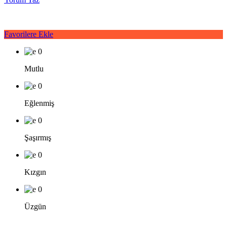
Favorilere Ekle
0
Mutlu
0
Eğlenmiş
0
Şaşırmış
0
Kızgın
0
Üzgün