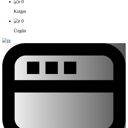
0
Kızgın
0
Üzgün