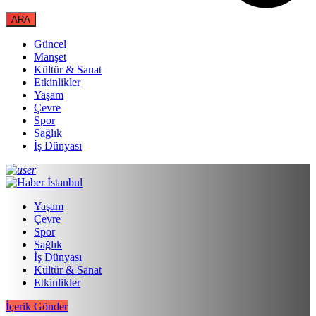
Güncel
Manşet
Kültür & Sanat
Etkinlikler
Yaşam
Çevre
Spor
Sağlık
İş Dünyası
Yaşam
Çevre
Spor
Sağlık
İş Dünyası
Kültür & Sanat
Etkinlikler
İçerik Gönder