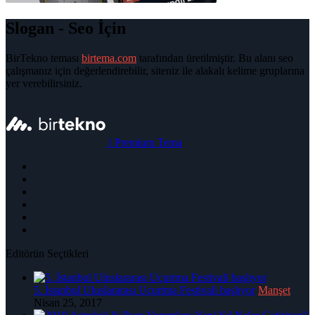
Slogan - Seo İçin
BirTekno teması
birtema.com
tarafından üretilmiştir. Bu alanı seo
çalışmanız için değerlendirebilir, siteniz ile alakalı kelime gruplarına
yer verebilirsiniz.
|
Premium Tema
Editörün Seçtikleri
5. İstanbul Uluslararası Uçurtma Festivali başlıyor
Manşet
Nisan 25, 2017