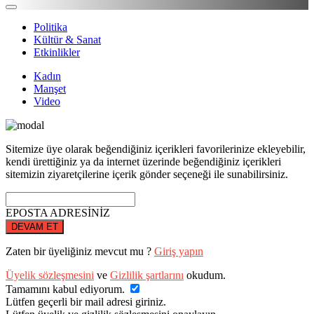
Politika
Kültür & Sanat
Etkinlikler
Kadın
Manşet
Video
Sitemize üye olarak beğendiğiniz içerikleri favorilerinize ekleyebilir,
kendi ürettiğiniz ya da internet üzerinde beğendiğiniz içerikleri
sitemizin ziyaretçilerine içerik gönder seçeneği ile sunabilirsiniz.
EPOSTA ADRESİNİZ
DEVAM ET
Zaten bir üyeliğiniz mevcut mu ?
Giriş yapın
Üyelik sözleşmesini
ve
Gizlilik şartlarını
okudum.
Tamamını kabul ediyorum.
Lütfen geçerli bir mail adresi giriniz.