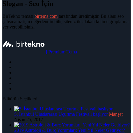
Slogan - Seo İçin
BirTekno teması
birtema.com
tarafından üretilmiştir. Bu alanı seo
çalışmanız için değerlendirebilir, siteniz ile alakalı kelime gruplarına
yer verebilirsiniz.
|
Premium Tema
Editörün Seçtikleri
5. İstanbul Uluslararası Uçurtma Festivali başlıyor
Manşet
Nisan 25, 2017
2019 Astroloji & Burç Yorumları: Yeni Yıl Neler Getiriyor?