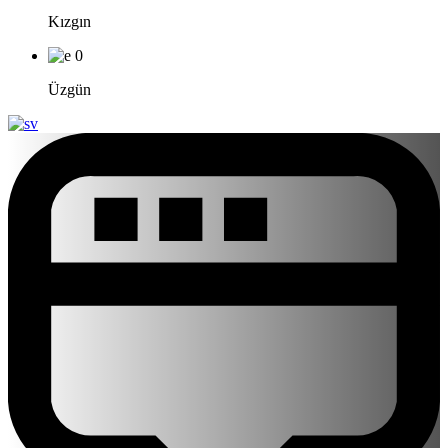
Kızgın
0
Üzgün