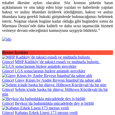
rekabet ilkesine aykırı olacaktır. Söz konusu şirketin basın
açıklamasını ve onu takip eden köşe yazıları ve haberlerde yapılan
haksız ve asılsız ithamları üzülerek izlediğimizi, haksız ve asılsız
ithamlara karşı gerekli hukuki girişimlerde bulunacağımızı belirtmek
isteriz. Negmar olarak bugüne kadar olduğu gibi bugünden sonra da
Marmara Denizi’nde daha kaliteli ve daha ucuz taşımacılık hizmeti
vermeye devam edeceğimizi kamuoyuna saygıyla bildiririz.”
Benzer İçerikler
Güncel
MHP Kadıköy’de taksici esnafı ve muhtarla buluştu
Güncel
LGS sonuçlarının bizlere anlattığı gerçekler
Güncel
Gipsy Kings by Andre Reyesn İstanbul’da sahne aldı
Güncel
Şehrin içinde başka bir dünya: Hilltown Küçükyalı’da bir
gün
Güncel
Beykoz’da bağımlılıkla mücadelede dev iş birliği
Güncel
Kabataş Erkek Lisesi 173 mezun verdi