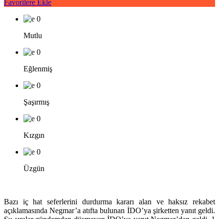
Favorilere Ekle
0
Mutlu
0
Eğlenmiş
0
Şaşırmış
0
Kızgın
0
Üzgün
Bazı iç hat seferlerini durdurma kararı alan ve haksız rekabet
açıklamasında Negmar’a atıfta bulunan İDO’ya şirketten yanıt geldi.