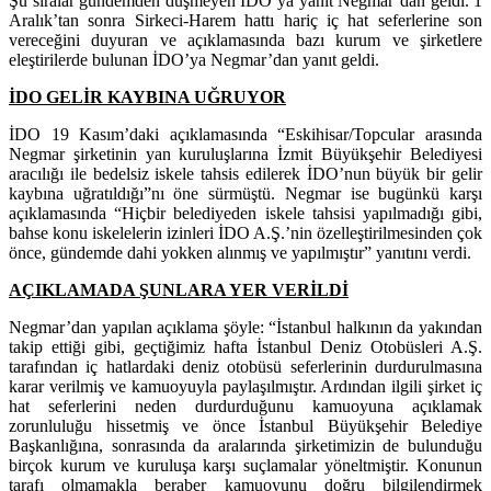
Şu sıralar gündemden düşmeyen İDO’ya yanıt Negmar’dan geldi. 1
Aralık’tan sonra Sirkeci-Harem hattı hariç iç hat seferlerine son
vereceğini duyuran ve açıklamasında bazı kurum ve şirketlere
eleştirilerde bulunan İDO’ya Negmar’dan yanıt geldi.
İDO GELİR KAYBINA UĞRUYOR
İDO 19 Kasım’daki açıklamasında “Eskihisar/Topcular arasında
Negmar şirketinin yan kuruluşlarına İzmit Büyükşehir Belediyesi
aracılığı ile bedelsiz iskele tahsis edilerek İDO’nun büyük bir gelir
kaybına uğratıldığı”nı öne sürmüştü. Negmar ise bugünkü karşı
açıklamasında “Hiçbir belediyeden iskele tahsisi yapılmadığı gibi,
bahse konu iskelelerin izinleri İDO A.Ş.’nin özelleştirilmesinden çok
önce, gündemde dahi yokken alınmış ve yapılmıştır” yanıtını verdi.
AÇIKLAMADA ŞUNLARA YER VERİLDİ
Negmar’dan yapılan açıklama şöyle: “İstanbul halkının da yakından
takip ettiği gibi, geçtiğimiz hafta İstanbul Deniz Otobüsleri A.Ş.
tarafından iç hatlardaki deniz otobüsü seferlerinin durdurulmasına
karar verilmiş ve kamuoyuyla paylaşılmıştır. Ardından ilgili şirket iç
hat seferlerini neden durdurduğunu kamuoyuna açıklamak
zorunluluğu hissetmiş ve önce İstanbul Büyükşehir Belediye
Başkanlığına, sonrasında da aralarında şirketimizin de bulunduğu
birçok kurum ve kuruluşa karşı suçlamalar yöneltmiştir. Konunun
tarafı olmamakla beraber kamuoyunu doğru bilgilendirmek