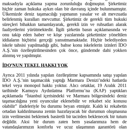
maksadıyla açıklama yapma zorunluluğu doğmuştur. Şirketimiz
hiçbir zaman hukuka aykırı olan bir davranış içinde bulunmamıştır.
Ülkemizde deniz taşımacılığı yapmanın yasalar ve alt mevzuatla
belirlenmiş kuralları mevcuttur. Şirketimiz de gerekli tüm hukuki
süreçleri bihakkın tamamlayarak, gerekli izin ve ruhsatları alarak
faaliyetlerini yürütmektedir. İlgili şirketin basın açıklamasında ve
onu takip eden haber ve köşe yazılarında şirketimize yöneltilen
iddiaların hiçbirisi gerçeği yansıtmamaktadır. Hiçbir belediyeden
iskele tahsisi yapılmadığı gibi, bahse konu iskelelerin izinleri İDO
A.Ş.’nin özelleştirilmesinden çok önce, gündemde dahi yokken
alınmış ve yapılmıştır.
İDO’NUN TEKEL HAKKI YOK
Ayrıca 2011 yılında yapılan özelleştirme kapsamında satışı yapılan
İDO A.Ş.’nin taşımacılık yaptığı Marmara Denizi’ndeki hatlarda
tekel veya monopol hakkı yoktur. Alıcı ortaklar, 19 Aralık 2011
tarihinde Kamuyu Aydınlatma Platformu’na (KAP) yaptıkları
açıklamada “İstanbul içerisindeki ve Marmara bölgesindeki deniz
taşımacılığına yeni oyuncular eklenebilir ve rekabet söz konusu
olabilir” ifadeleriyle bu durumu beyan etmiştir. Kaldı ki rekabetin
ortadan kaldırılmasına zemin hazırlayacak bir durumun oluşmasına
izin verilmesini beklemek basiretli bir tacirden beklenecek bir tutum
değildir. Aksi bir durum zaten hem yasalarımıza hem de
vatandaşlarımızın konforlu ve ucuz ulaşımının garantörü olan