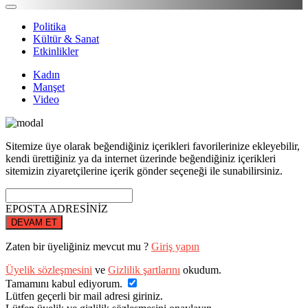
Politika
Kültür & Sanat
Etkinlikler
Kadın
Manşet
Video
Sitemize üye olarak beğendiğiniz içerikleri favorilerinize ekleyebilir,
kendi ürettiğiniz ya da internet üzerinde beğendiğiniz içerikleri
sitemizin ziyaretçilerine içerik gönder seçeneği ile sunabilirsiniz.
EPOSTA ADRESİNİZ
DEVAM ET
Zaten bir üyeliğiniz mevcut mu ?
Giriş yapın
Üyelik sözleşmesini
ve
Gizlilik şartlarını
okudum.
Tamamını kabul ediyorum.
Lütfen geçerli bir mail adresi giriniz.