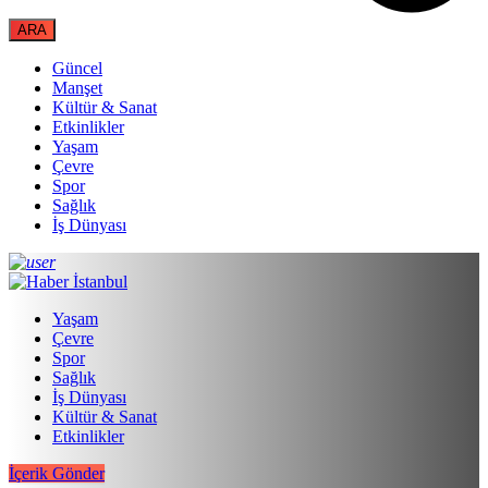
Güncel
Manşet
Kültür & Sanat
Etkinlikler
Yaşam
Çevre
Spor
Sağlık
İş Dünyası
Yaşam
Çevre
Spor
Sağlık
İş Dünyası
Kültür & Sanat
Etkinlikler
İçerik Gönder