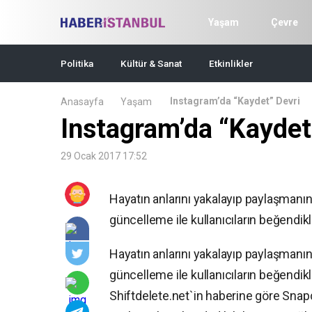
Yaşam
Çevre
Politika
Kültür & Sanat
Etkinlikler
Instagram’da “Kaydet” Devri
Anasayfa
Yaşam
Instagram’da “Kaydet
29 Ocak 2017 17:52
Hayatın anlarını yakalayıp paylaşmanın
güncelleme ile kullanıcıların beğendik
Hayatın anlarını yakalayıp paylaşmanın
güncelleme ile kullanıcıların beğendik
Shiftdelete.net`in haberine göre Sna