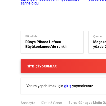
Etkinlikler
Çevre
Dünya Pilates Haftası
Megaken
Büyükçekmece’de renkli
yüzde 7
gösterilere sahne oldu
SITE İÇI YORUMLAR
Yorum yapabilmek için
giriş
yapmalısınız.
Burcu Güneş ve Metin Öz
Anasayfa
Kültür & Sanat