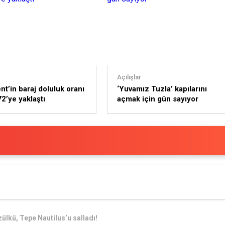
Açılışlar
t’in baraj doluluk oranı
‘Yuvamız Tuzla’ kapılarını
2’ye yaklaştı
açmak için gün sayıyor
ülkü, Tepe Nautilus’u salladı!