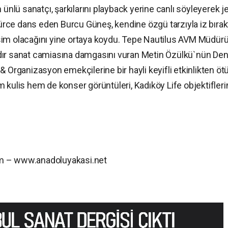
 ünlü sanatçı, şarkılarını playback yerine canlı söyleyerek j
zgürce dans eden Burcu Güneş, kendine özgü tarzıyla iz bırak
sim olacağını yine ortaya koydu. Tepe Nautilus AVM Müdür
dır sanat camiasına damgasını vuran Metin Özülkü`nün Den
& Organizasyon emekçilerine bir hayli keyifli etkinlikten öt
 kulis hem de konser görüntüleri, Kadıköy Life objektifler
om – www.anadoluyakasi.net