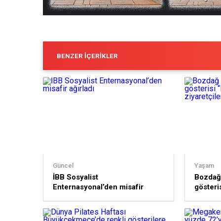
BENZER İÇERIKLER
Güncel
Yaşam
İBB Sosyalist
Bozdağ 
Enternasyonal’den misafir
gösteris
ağırladı
bayramd
ağırlay