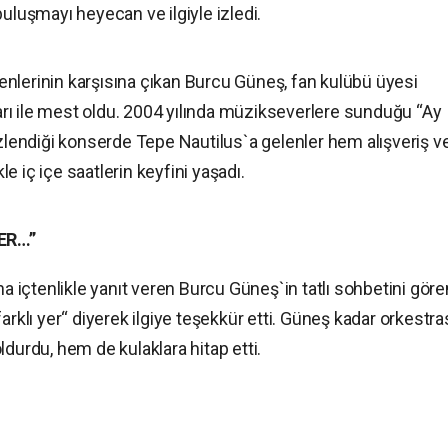
buluşmayı heyecan ve ilgiyle izledi.
evenlerinin karşısına çıkan Burcu Güneş, fan kulübü üyesi
tları ile mest oldu. 2004 yılında müzikseverlere sunduğu “Ay
izlendiği konserde Tepe Nautilus`a gelenler hem alışveriş v
 iç içe saatlerin keyfini yaşadı.
ER…”
na içtenlikle yanıt veren Burcu Güneş`in tatlı sohbetini göre
arklı yer“ diyerek ilgiye teşekkür etti. Güneş kadar orkestra
ldurdu, hem de kulaklara hitap etti.