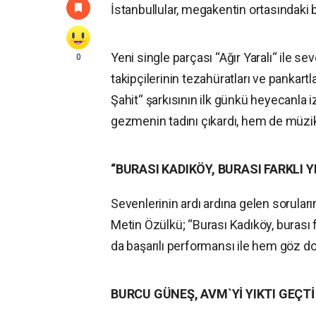
İstanbullular, megakentin ortasındaki 
Yeni single parçası “Ağır Yaralı“ ile s
0
takipçilerinin tezahüratları ve pankar
Şahit“ şarkısının ilk günkü heyecanla 
gezmenin tadını çıkardı, hem de müzikle
“BURASI KADIKÖY, BURASI FARKLI Y
Sevenlerinin ardı ardına gelen soruları
Metin Özülkü; “Burası Kadıköy, burası f
da başarılı performansı ile hem göz do
BURCU GÜNEŞ, AVM`Yİ YIKTI GEÇTİ