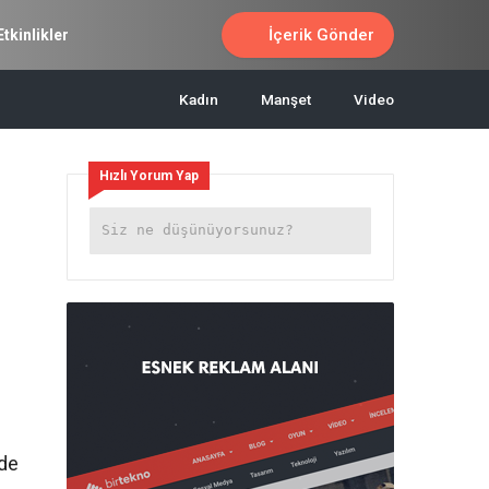
İçerik Gönder
Etkinlikler
Kadın
Manşet
Video
Hızlı Yorum Yap
 de