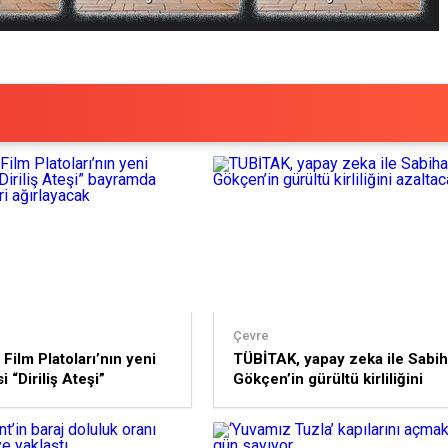
Çevre
Film Platoları’nın yeni
TÜBİTAK, yapay zeka ile Sabi
i “Diriliş Ateşi”
Gökçen’in gürültü kirliliğini
a ziyaretçileri
azaltacak
acak