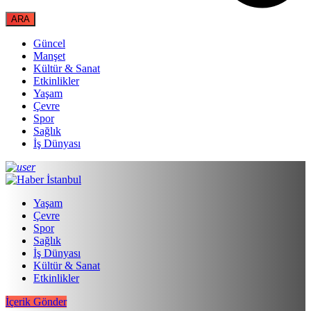
Güncel
Manşet
Kültür & Sanat
Etkinlikler
Yaşam
Çevre
Spor
Sağlık
İş Dünyası
Yaşam
Çevre
Spor
Sağlık
İş Dünyası
Kültür & Sanat
Etkinlikler
İçerik Gönder