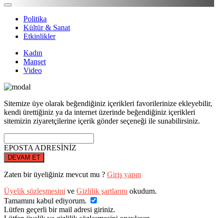
Politika
Kültür & Sanat
Etkinlikler
Kadın
Manşet
Video
Sitemize üye olarak beğendiğiniz içerikleri favorilerinize ekleyebilir,
kendi ürettiğiniz ya da internet üzerinde beğendiğiniz içerikleri
sitemizin ziyaretçilerine içerik gönder seçeneği ile sunabilirsiniz.
EPOSTA ADRESİNİZ
DEVAM ET
Zaten bir üyeliğiniz mevcut mu ?
Giriş yapın
Üyelik sözleşmesini
ve
Gizlilik şartlarını
okudum.
Tamamını kabul ediyorum.
Lütfen geçerli bir mail adresi giriniz.