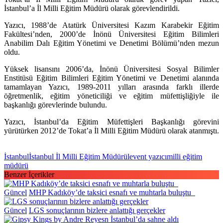
İstanbul’a İl Milli Eğitim Müdürü olarak görevlendirildi.
Yazıcı, 1988’de Atatürk Üniversitesi Kazım Karabekir Eğitim
Fakültesi’nden, 2000’de İnönü Üniversitesi Eğitim Bilimleri
Anabilim Dalı Eğitim Yönetimi ve Denetimi Bölümü’nden mezun
oldu.
Yüksek lisansını 2006’da, İnönü Üniversitesi Sosyal Bilimler
Enstitüsü Eğitim Bilimleri Eğitim Yönetimi ve Denetimi alanında
tamamlayan Yazıcı, 1989-2011 yılları arasında farklı illerde
öğretmenlik, eğitim yöneticiliği ve eğitim müfettişliğiyle ile
başkanlığı görevlerinde bulundu.
Yazıcı, İstanbul’da Eğitim Müfettişleri Başkanlığı görevini
yürütürken 2012’de Tokat’a İl Milli Eğitim Müdürü olarak atanmıştı.
İstanbul
İstanbul İl Milli Eğitim Müdürü
levent yazıcı
milli eğitim
müdürü
Benzer İçerikler
Güncel
MHP Kadıköy’de taksici esnafı ve muhtarla buluştu
Güncel
LGS sonuçlarının bizlere anlattığı gerçekler