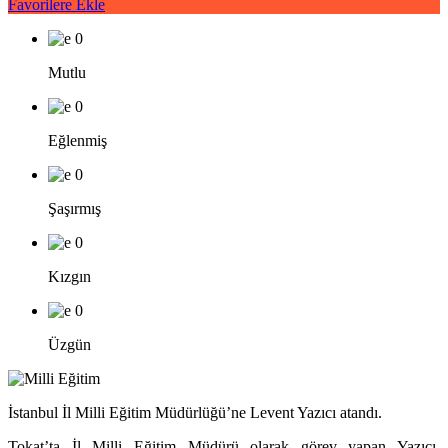
Favorilere Ekle
0
Mutlu
0
Eğlenmiş
0
Şaşırmış
0
Kızgın
0
Üzgün
İstanbul İl Milli Eğitim Müdürlüğü’ne Levent Yazıcı atandı.
Tokat’ta İl Milli Eğitim Müdürü olarak görev yapan Yazıcı,