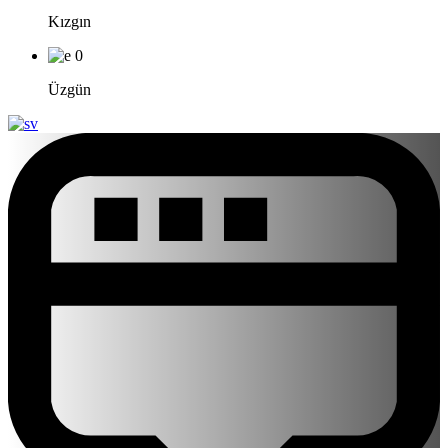
Kızgın
0
Üzgün