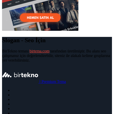
Slogan - Seo İçin
BirTekno teması
birtema.com
tarafından üretilmiştir. Bu alanı seo
çalışmanız için değerlendirebilir, siteniz ile alakalı kelime gruplarına
yer verebilirsiniz.
|
Premium Tema