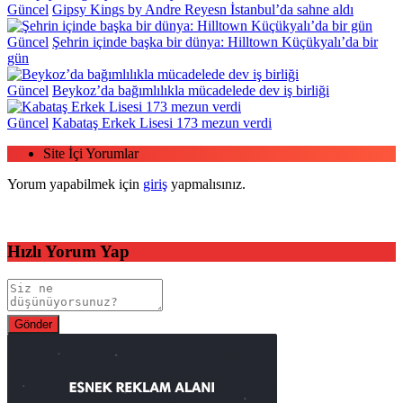
Güncel
Gipsy Kings by Andre Reyesn İstanbul’da sahne aldı
Güncel
Şehrin içinde başka bir dünya: Hilltown Küçükyalı’da bir
gün
Güncel
Beykoz’da bağımlılıkla mücadelede dev iş birliği
Güncel
Kabataş Erkek Lisesi 173 mezun verdi
Site İçi Yorumlar
Yorum yapabilmek için
giriş
yapmalısınız.
Hızlı Yorum Yap