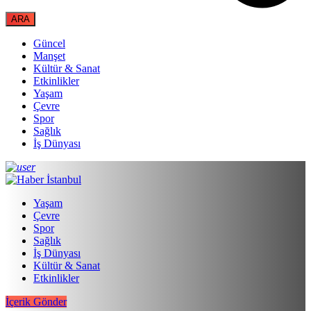
Güncel
Manşet
Kültür & Sanat
Etkinlikler
Yaşam
Çevre
Spor
Sağlık
İş Dünyası
Yaşam
Çevre
Spor
Sağlık
İş Dünyası
Kültür & Sanat
Etkinlikler
İçerik Gönder