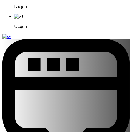
Kızgın
0
Üzgün