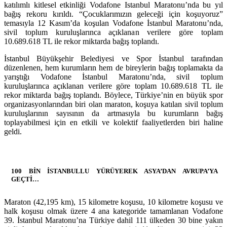
katılımlı kitlesel etkinliği Vodafone Istanbul Maratonu’nda bu yıl
bağış rekoru kırıldı. “Çocuklarımızın geleceği için koşuyoruz”
temasıyla 12 Kasım’da koşulan Vodafone İstanbul Maratonu’nda,
sivil toplum kuruluşlarınca açıklanan verilere göre toplam
10.689.618 TL ile rekor miktarda bağış toplandı.
İstanbul Büyükşehir Belediyesi ve Spor İstanbul tarafından
düzenlenen, hem kurumların hem de bireylerin bağış toplamakta da
yarıştığı Vodafone İstanbul Maratonu’nda, sivil toplum
kuruluşlarınca açıklanan verilere göre toplam 10.689.618 TL ile
rekor miktarda bağış toplandı. Böylece, Türkiye’nin en büyük spor
organizasyonlarından biri olan maraton, koşuya katılan sivil toplum
kuruluşlarının sayısının da artmasıyla bu kurumların bağış
toplayabilmesi için en etkili ve kolektif faaliyetlerden biri haline
geldi.
100 BİN İSTANBULLU YÜRÜYEREK ASYA’DAN AVRUPA’YA
GEÇTİ…
Maraton (42,195 km), 15 kilometre koşusu, 10 kilometre koşusu ve
halk koşusu olmak üzere 4 ana kategoride tamamlanan Vodafone
39. İstanbul Maratonu’na Türkiye dahil 111 ülkeden 30 bine yakın