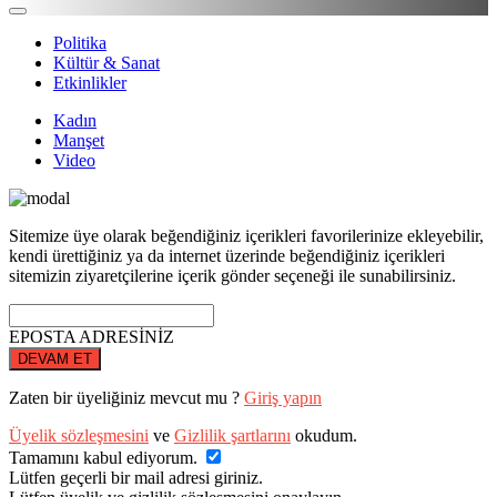
Politika
Kültür & Sanat
Etkinlikler
Kadın
Manşet
Video
Sitemize üye olarak beğendiğiniz içerikleri favorilerinize ekleyebilir,
kendi ürettiğiniz ya da internet üzerinde beğendiğiniz içerikleri
sitemizin ziyaretçilerine içerik gönder seçeneği ile sunabilirsiniz.
EPOSTA ADRESİNİZ
DEVAM ET
Zaten bir üyeliğiniz mevcut mu ?
Giriş yapın
Üyelik sözleşmesini
ve
Gizlilik şartlarını
okudum.
Tamamını kabul ediyorum.
Lütfen geçerli bir mail adresi giriniz.