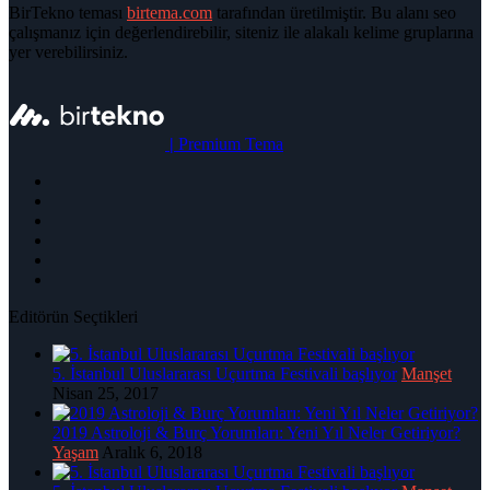
BirTekno teması
birtema.com
tarafından üretilmiştir. Bu alanı seo
çalışmanız için değerlendirebilir, siteniz ile alakalı kelime gruplarına
yer verebilirsiniz.
|
Premium Tema
Editörün Seçtikleri
5. İstanbul Uluslararası Uçurtma Festivali başlıyor
Manşet
Nisan 25, 2017
2019 Astroloji & Burç Yorumları: Yeni Yıl Neler Getiriyor?
Yaşam
Aralık 6, 2018