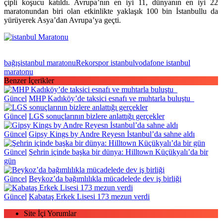
çipli koşucu katıldı. Avrupa’nın en iyi 11, dünyanın en iyi 22
maratonundan biri olan etkinlikte yaklaşık 100 bin İstanbullu da
yürüyerek Asya’dan Avrupa’ya geçti.
bağış
istanbul maratonu
Rekor
spor istanbul
vodafone istanbul
maratonu
Benzer İçerikler
Güncel
MHP Kadıköy’de taksici esnafı ve muhtarla buluştu
Güncel
LGS sonuçlarının bizlere anlattığı gerçekler
Güncel
Gipsy Kings by Andre Reyesn İstanbul’da sahne aldı
Güncel
Şehrin içinde başka bir dünya: Hilltown Küçükyalı’da bir
gün
Güncel
Beykoz’da bağımlılıkla mücadelede dev iş birliği
Güncel
Kabataş Erkek Lisesi 173 mezun verdi
Site İçi Yorumlar