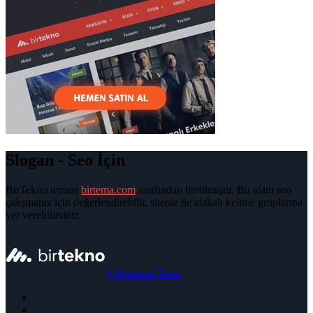
Slogan - Seo İçin
BirTekno teması
birtema.com
tarafından üretilmiştir. Bu alanı seo
çalışmanız için değerlendirebilir, siteniz ile alakalı kelime gruplarına
yer verebilirsiniz.
|
Premium Tema