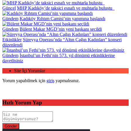
Güncel
MHP Kadıköy’de taksici esnafı ve muhtarla buluştu
Gündem
Kadıköy Rıhtım Camisi’nin yapımına başlandı
Gündem
Bülent Makar MGD’nin yeni başkanı seçildi
Etkinlikler
Süreyya Operası’nda “Altın Çağın Kadınları” konseri
düzenlendi
Gündem
İstanbul’un Fethi’nin 573. yıl dönümü etkinliklerine
davetlisiniz
Site İçi Yorumlar
Yorum yapabilmek için
giriş
yapmalısınız.
Hızlı Yorum Yap