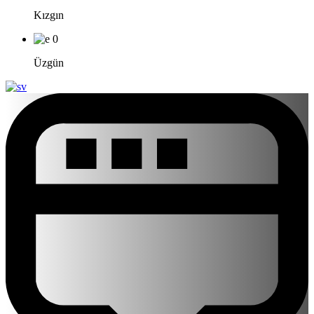
Kızgın
0
Üzgün