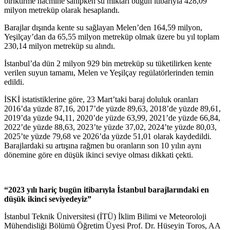
biriktirme hacmine sahipken su miktarı bugün itibarıyla 428,09
milyon metreküp olarak hesaplandı.
Barajlar dışında kente su sağlayan Melen’den 164,59 milyon,
Yeşilçay’dan da 65,55 milyon metreküp olmak üzere bu yıl toplam
230,14 milyon metreküp su alındı.
İstanbul’da dün 2 milyon 929 bin metreküp su tüketilirken kente
verilen suyun tamamı, Melen ve Yeşilçay regülatörlerinden temin
edildi.
İSKİ istatistiklerine göre, 23 Mart’taki baraj doluluk oranları
2016’da yüzde 87,16, 2017’de yüzde 89,63, 2018’de yüzde 89,61,
2019’da yüzde 94,11, 2020’de yüzde 63,99, 2021’de yüzde 66,84,
2022’de yüzde 88,63, 2023’te yüzde 37,02, 2024’te yüzde 80,03,
2025’te yüzde 79,68 ve 2026’da yüzde 51,01 olarak kaydedildi.
Barajlardaki su artışına rağmen bu oranların son 10 yılın aynı
dönemine göre en düşük ikinci seviye olması dikkati çekti.
“2023 yılı hariç bugün itibarıyla İstanbul barajlarındaki en
düşük ikinci seviyedeyiz”
İstanbul Teknik Üniversitesi (İTÜ) İklim Bilimi ve Meteoroloji
Mühendisliği Bölümü Öğretim Üyesi Prof. Dr. Hüseyin Toros, AA