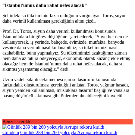
“İstanbul’umuz daha rahat nefes alacak”
Şehirdeki su tüketiminin fazla olduğunu vurgulayan Toros, suyun
daha verimli kullanılması gerektiğinin altını çizdi.
Prof. Dr. Toros, suyun daha verimli kullanılması konusunda
İstanbullulara bir görev düştüğüne işaret ederek, “Suyu her nerede
kullanıyorsak, iş yerinde, bahçede, evimizde, mutfakta, banyoda
vesaire daha verimli nasıl kullanabiliriz, su tüketimimizi nasıl
azaltabiliriz, bunu yapmalıyız. Su tüketimimizi azalttığımız zaman
hem daha az fatura ödeyeceğiz, ekonomik olarak kazanç elde etmiş
olacağız hem de İstanbul’umuz daha rahat nefes alacak, daha su
sıkıntısı yaşamamış olacağız.” dedi.
Uzun vadeli sıkıntı çekilmemesi için su tasarrufu konusunda
farkındalık oluşturulması gerektiğini anlatan Toros, yağmur hasadı,
suyun yeniden kullanılması, musluklara tasarruf başlığı ve vanalara
basınç düşürücü takılması gibi önlemler alınabileceğini kaydetti.
Benzer İçerikler
Gündem
Günlük 289 bin 260 yolcuyla Avrupa rekoru kırıldı