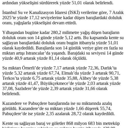
ardından yükselişini sürdürerek yüzde 51,01 olarak belirlendi.
İstanbul Su ve Kanalizasyon İdaresi (İSKİ) verilerine göre, 7 Aralık
2025’te yüzde 17,12 seviyelerine kadar düşen barajlardaki doluluk
oranı, yağışlarla yükselişini devam ettirdi.
Yılbaşından bugüne kadar 280,2 milimetre yağış düşen barajların
doluluk oranı son 14 günde yüzde 5,12 arttı. Bu kapsamda kente su
sağlayan barajlardaki doluluk oranı bugün itibarıyla yüzde 51,01
olarak kaydedildi. Barajlarda son 14 günlük veriye göre en fazla su
miktarı artışı Istrancalar’da yaşandı. Barajdaki su seviyesi 14 günde
yüzde 40,9 artarak yüzde 81,14 olarak ölçüldü.
Su miktarı Ömerli’de yüzde 7,17 artarak yüzde 72,36, Darlık’ta
yüzde 5,32 artarak yüzde 67,74, Elmalı’da yüzde 3 artarak 90,71,
Terkos’ta yüzde 6,75 artarak yüzde 35,88, Alibey’de yüzde 5,38
artarak yüzde 41,47, Büyükçekmece’de yüzde 2,03 artarak yüzde
37,08, Sazlıdere’de yüzde 2,39 artarak yüzde 31,66 olarak
belirlendi.
Kazandere ve Pabuçdere barajlarında ise su miktarında azalış
görüldü. Kazandere’de su miktarı yüzde 1,66 düşerek 55,74,
Pabuçdere’de ise yüzde 2,35 azalarak 28,72 olarak kaydedildi.
Kente su sağlayan baraj ve göletler 868 milyon 683 bin metreküp