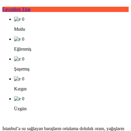
Favorilere Ekle
0
Mutlu
0
Eğlenmiş
0
Şaşırmış
0
Kızgın
0
Üzgün
İstanbul’a su sağlayan barajların ortalama doluluk oranı, yağışların