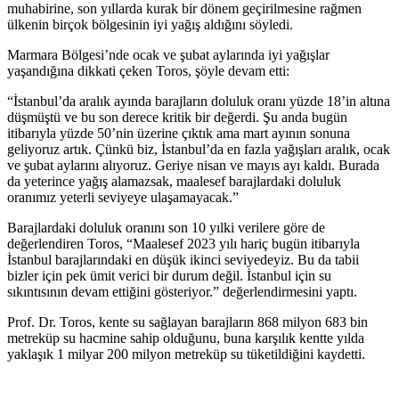
muhabirine, son yıllarda kurak bir dönem geçirilmesine rağmen
ülkenin birçok bölgesinin iyi yağış aldığını söyledi.
Marmara Bölgesi’nde ocak ve şubat aylarında iyi yağışlar
yaşandığına dikkati çeken Toros, şöyle devam etti:
“İstanbul’da aralık ayında barajların doluluk oranı yüzde 18’in altına
düşmüştü ve bu son derece kritik bir değerdi. Şu anda bugün
itibarıyla yüzde 50’nin üzerine çıktık ama mart ayının sonuna
geliyoruz artık. Çünkü biz, İstanbul’da en fazla yağışları aralık, ocak
ve şubat aylarını alıyoruz. Geriye nisan ve mayıs ayı kaldı. Burada
da yeterince yağış alamazsak, maalesef barajlardaki doluluk
oranımız yeterli seviyeye ulaşamayacak.”
Barajlardaki doluluk oranını son 10 yılki verilere göre de
değerlendiren Toros, “Maalesef 2023 yılı hariç bugün itibarıyla
İstanbul barajlarındaki en düşük ikinci seviyedeyiz. Bu da tabii
bizler için pek ümit verici bir durum değil. İstanbul için su
sıkıntısının devam ettiğini gösteriyor.” değerlendirmesini yaptı.
Prof. Dr. Toros, kente su sağlayan barajların 868 milyon 683 bin
metreküp su hacmine sahip olduğunu, buna karşılık kentte yılda
yaklaşık 1 milyar 200 milyon metreküp su tüketildiğini kaydetti.