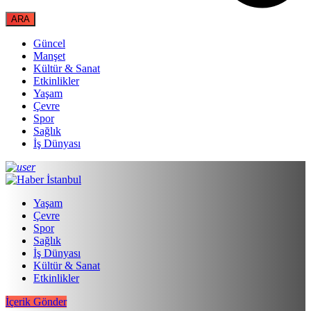
Güncel
Manşet
Kültür & Sanat
Etkinlikler
Yaşam
Çevre
Spor
Sağlık
İş Dünyası
Yaşam
Çevre
Spor
Sağlık
İş Dünyası
Kültür & Sanat
Etkinlikler
İçerik Gönder