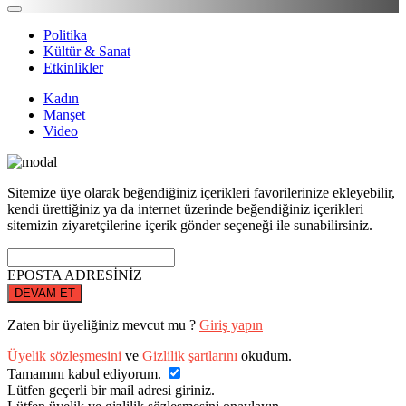
Politika
Kültür & Sanat
Etkinlikler
Kadın
Manşet
Video
Sitemize üye olarak beğendiğiniz içerikleri favorilerinize ekleyebilir,
kendi ürettiğiniz ya da internet üzerinde beğendiğiniz içerikleri
sitemizin ziyaretçilerine içerik gönder seçeneği ile sunabilirsiniz.
EPOSTA ADRESİNİZ
DEVAM ET
Zaten bir üyeliğiniz mevcut mu ?
Giriş yapın
Üyelik sözleşmesini
ve
Gizlilik şartlarını
okudum.
Tamamını kabul ediyorum.
Lütfen geçerli bir mail adresi giriniz.