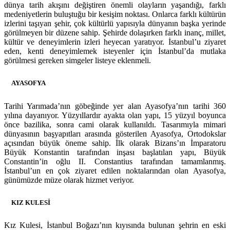
dünya tarih akışını değiştiren önemli olayların yaşandığı, farklı
medeniyetlerin buluştuğu bir kesişim noktası. Onlarca farklı kültürün
izlerini taşıyan şehir, çok kültürlü yapısıyla dünyanın başka yerinde
görülmeyen bir düzene sahip. Şehirde dolaşırken farklı inanç, millet,
kültür ve deneyimlerin izleri heyecan yaratıyor. İstanbul’u ziyaret
eden, kenti deneyimlemek isteyenler için İstanbul’da mutlaka
görülmesi gereken simgeler listeye eklenmeli.
AYASOFYA
Tarihi Yarımada’nın göbeğinde yer alan Ayasofya’nın tarihi 360
yılına dayanıyor. Yüzyıllardır ayakta olan yapı, 15 yüzyıl boyunca
önce bazilika, sonra cami olarak kullanıldı. Tasarımıyla mimari
dünyasının başyapıtları arasında gösterilen Ayasofya, Ortodokslar
açısından büyük öneme sahip. İlk olarak Bizans’ın İmparatoru
Büyük Konstantin tarafından inşası başlatılan yapı, Büyük
Constantin’in oğlu II. Constantius tarafından tamamlanmış.
İstanbul’un en çok ziyaret edilen noktalarından olan Ayasofya,
günümüzde müze olarak hizmet veriyor.
KIZ KULESİ
Kız Kulesi, İstanbul Boğazı’nın kıyısında bulunan şehrin en eski