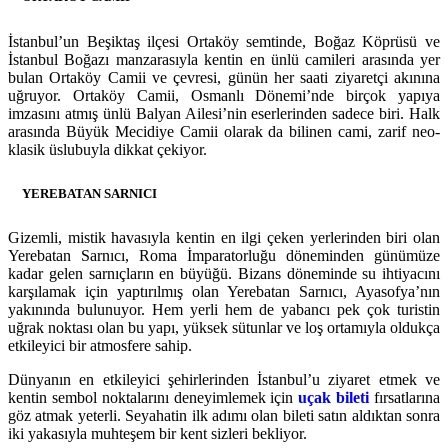
İstanbul’un Beşiktaş ilçesi Ortaköy semtinde, Boğaz Köprüsü ve
İstanbul Boğazı manzarasıyla kentin en ünlü camileri arasında yer
bulan Ortaköy Camii ve çevresi, günün her saati ziyaretçi akınına
uğruyor. Ortaköy Camii, Osmanlı Dönemi’nde birçok yapıya
imzasını atmış ünlü Balyan Ailesi’nin eserlerinden sadece biri. Halk
arasında Büyük Mecidiye Camii olarak da bilinen cami, zarif neo-
klasik üslubuyla dikkat çekiyor.
YEREBATAN SARNICI
Gizemli, mistik havasıyla kentin en ilgi çeken yerlerinden biri olan
Yerebatan Sarnıcı, Roma İmparatorluğu döneminden günümüze
kadar gelen sarnıçların en büyüğü. Bizans döneminde su ihtiyacını
karşılamak için yaptırılmış olan Yerebatan Sarnıcı, Ayasofya’nın
yakınında bulunuyor. Hem yerli hem de yabancı pek çok turistin
uğrak noktası olan bu yapı, yüksek sütunlar ve loş ortamıyla oldukça
etkileyici bir atmosfere sahip.
Dünyanın en etkileyici şehirlerinden İstanbul’u ziyaret etmek ve
kentin sembol noktalarını deneyimlemek için
uçak bileti
fırsatlarına
göz atmak yeterli. Seyahatin ilk adımı olan bileti satın aldıktan sonra
iki yakasıyla muhteşem bir kent sizleri bekliyor.