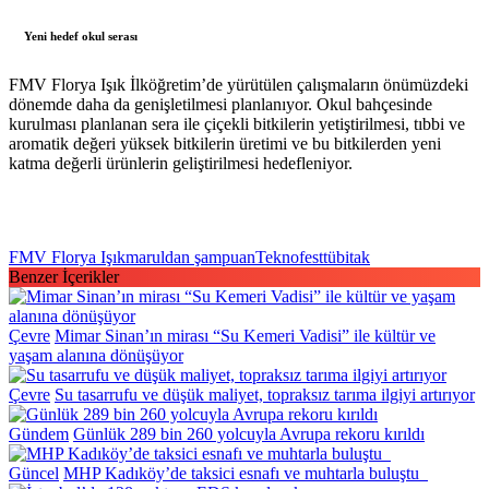
Yeni hedef okul serası
FMV Florya Işık İlköğretim’de yürütülen çalışmaların önümüzdeki
dönemde daha da genişletilmesi planlanıyor. Okul bahçesinde
kurulması planlanan sera ile çiçekli bitkilerin yetiştirilmesi, tıbbi ve
aromatik değeri yüksek bitkilerin üretimi ve bu bitkilerden yeni
katma değerli ürünlerin geliştirilmesi hedefleniyor.
FMV Florya Işık
maruldan şampuan
Teknofest
tübitak
Benzer İçerikler
Çevre
Mimar Sinan’ın mirası “Su Kemeri Vadisi” ile kültür ve
yaşam alanına dönüşüyor
Çevre
Su tasarrufu ve düşük maliyet, topraksız tarıma ilgiyi artırıyor
Gündem
Günlük 289 bin 260 yolcuyla Avrupa rekoru kırıldı
Güncel
MHP Kadıköy’de taksici esnafı ve muhtarla buluştu