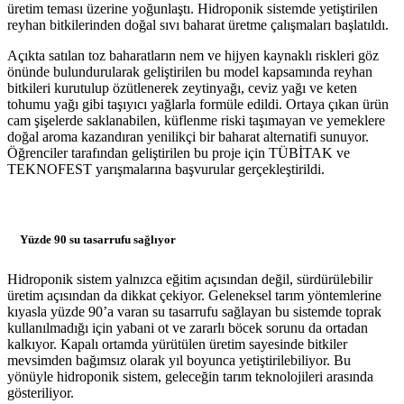
üretim teması üzerine yoğunlaştı. Hidroponik sistemde yetiştirilen
reyhan bitkilerinden doğal sıvı baharat üretme çalışmaları başlatıldı.
Açıkta satılan toz baharatların nem ve hijyen kaynaklı riskleri göz
önünde bulundurularak geliştirilen bu model kapsamında reyhan
bitkileri kurutulup özütlenerek zeytinyağı, ceviz yağı ve keten
tohumu yağı gibi taşıyıcı yağlarla formüle edildi. Ortaya çıkan ürün
cam şişelerde saklanabilen, küflenme riski taşımayan ve yemeklere
doğal aroma kazandıran yenilikçi bir baharat alternatifi sunuyor.
Öğrenciler tarafından geliştirilen bu proje için TÜBİTAK ve
TEKNOFEST yarışmalarına başvurular gerçekleştirildi.
Yüzde 90 su tasarrufu sağlıyor
Hidroponik sistem yalnızca eğitim açısından değil, sürdürülebilir
üretim açısından da dikkat çekiyor. Geleneksel tarım yöntemlerine
kıyasla yüzde 90’a varan su tasarrufu sağlayan bu sistemde toprak
kullanılmadığı için yabani ot ve zararlı böcek sorunu da ortadan
kalkıyor. Kapalı ortamda yürütülen üretim sayesinde bitkiler
mevsimden bağımsız olarak yıl boyunca yetiştirilebiliyor. Bu
yönüyle hidroponik sistem, geleceğin tarım teknolojileri arasında
gösteriliyor.