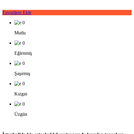
Favorilere Ekle
0
Mutlu
0
Eğlenmiş
0
Şaşırmış
0
Kızgın
0
Üzgün