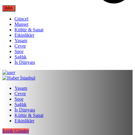
Güncel
Manşet
Kültür & Sanat
Etkinlikler
Yaşam
Çevre
Spor
Sağlık
İş Dünyası
Yaşam
Çevre
Spor
Sağlık
İş Dünyası
Kültür & Sanat
Etkinlikler
İçerik Gönder