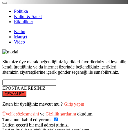
Politika
Kültür & Sanat
Etkinlikler
Kadın
Manşet
Video
Sitemize üye olarak beğendiğiniz içerikleri favorilerinize ekleyebilir,
kendi ürettiğiniz ya da internet üzerinde beğendiğiniz içerikleri
sitemizin ziyaretçilerine içerik gönder seçeneği ile sunabilirsiniz.
EPOSTA ADRESİNİZ
DEVAM ET
Zaten bir üyeliğiniz mevcut mu ?
Giriş yapın
Üyelik sözleşmesini
ve
Gizlilik şartlarını
okudum.
Tamamını kabul ediyorum.
Lütfen geçerli bir mail adresi giriniz.