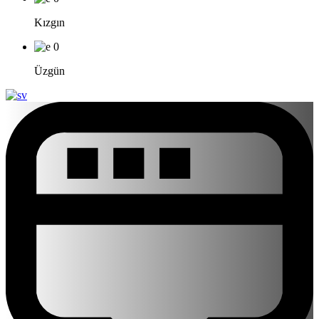
Kızgın
0
Üzgün