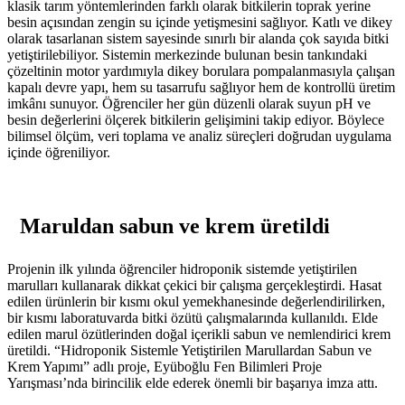
klasik tarım yöntemlerinden farklı olarak bitkilerin toprak yerine
besin açısından zengin su içinde yetişmesini sağlıyor. Katlı ve dikey
olarak tasarlanan sistem sayesinde sınırlı bir alanda çok sayıda bitki
yetiştirilebiliyor. Sistemin merkezinde bulunan besin tankındaki
çözeltinin motor yardımıyla dikey borulara pompalanmasıyla çalışan
kapalı devre yapı, hem su tasarrufu sağlıyor hem de kontrollü üretim
imkânı sunuyor. Öğrenciler her gün düzenli olarak suyun pH ve
besin değerlerini ölçerek bitkilerin gelişimini takip ediyor. Böylece
bilimsel ölçüm, veri toplama ve analiz süreçleri doğrudan uygulama
içinde öğreniliyor.
Maruldan sabun ve krem üretildi
Projenin ilk yılında öğrenciler hidroponik sistemde yetiştirilen
marulları kullanarak dikkat çekici bir çalışma gerçekleştirdi. Hasat
edilen ürünlerin bir kısmı okul yemekhanesinde değerlendirilirken,
bir kısmı laboratuvarda bitki özütü çalışmalarında kullanıldı. Elde
edilen marul özütlerinden doğal içerikli sabun ve nemlendirici krem
üretildi. “Hidroponik Sistemle Yetiştirilen Marullardan Sabun ve
Krem Yapımı” adlı proje, Eyüboğlu Fen Bilimleri Proje
Yarışması’nda birincilik elde ederek önemli bir başarıya imza attı.