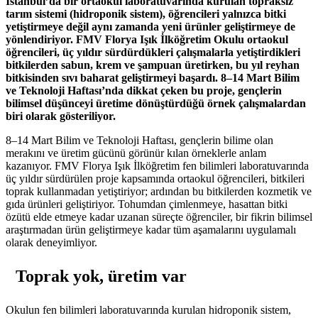
İstanbul’da bir ortaokul laboratuvarında kurulan topraksız
tarım sistemi (hidroponik sistem), öğrencileri yalnızca bitki
yetiştirmeye değil aynı zamanda yeni ürünler geliştirmeye de
yönlendiriyor. FMV Florya Işık İlköğretim Okulu ortaokul
öğrencileri, üç yıldır sürdürdükleri çalışmalarla yetiştirdikleri
bitkilerden sabun, krem ve şampuan üretirken, bu yıl reyhan
bitkisinden sıvı baharat geliştirmeyi başardı. 8–14 Mart Bilim
ve Teknoloji Haftası’nda dikkat çeken bu proje, gençlerin
bilimsel düşünceyi üretime dönüştürdüğü örnek çalışmalardan
biri olarak gösteriliyor.
8–14 Mart Bilim ve Teknoloji Haftası, gençlerin bilime olan
merakını ve üretim gücünü görünür kılan örneklerle anlam
kazanıyor. FMV Florya Işık İlköğretim fen bilimleri laboratuvarında
üç yıldır sürdürülen proje kapsamında ortaokul öğrencileri, bitkileri
toprak kullanmadan yetiştiriyor; ardından bu bitkilerden kozmetik ve
gıda ürünleri geliştiriyor. Tohumdan çimlenmeye, hasattan bitki
özütü elde etmeye kadar uzanan süreçte öğrenciler, bir fikrin bilimsel
araştırmadan ürün geliştirmeye kadar tüm aşamalarını uygulamalı
olarak deneyimliyor.
Toprak yok, üretim var
Okulun fen bilimleri laboratuvarında kurulan hidroponik sistem,