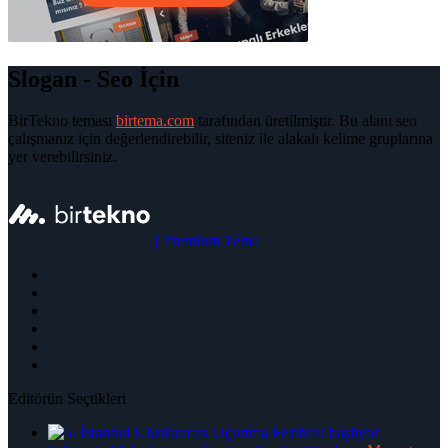
Slogan - Seo İçin
BirTekno teması
birtema.com
tarafından üretilmiştir. Bu alanı seo
çalışmanız için değerlendirebilir, siteniz ile alakalı kelime gruplarına
yer verebilirsiniz.
|
Premium Tema
Editörün Seçtikleri