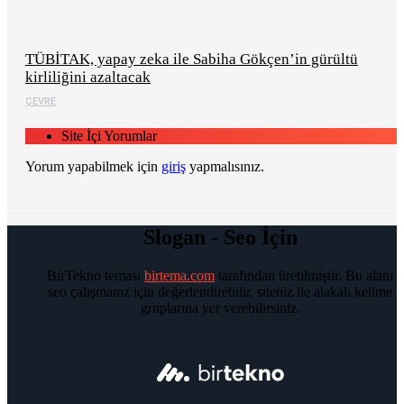
TÜBİTAK, yapay zeka ile Sabiha Gökçen’in gürültü
kirliliğini azaltacak
ÇEVRE
Site İçi Yorumlar
Yorum yapabilmek için
giriş
yapmalısınız.
Slogan - Seo İçin
BirTekno teması
birtema.com
tarafından üretilmiştir. Bu alanı
seo çalışmanız için değerlendirebilir, siteniz ile alakalı kelime
gruplarına yer verebilirsiniz.