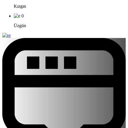
Kızgın
0
Üzgün