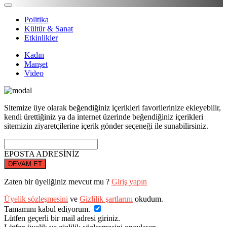
Politika
Kültür & Sanat
Etkinlikler
Kadın
Manşet
Video
Sitemize üye olarak beğendiğiniz içerikleri favorilerinize ekleyebilir,
kendi ürettiğiniz ya da internet üzerinde beğendiğiniz içerikleri
sitemizin ziyaretçilerine içerik gönder seçeneği ile sunabilirsiniz.
EPOSTA ADRESİNİZ
DEVAM ET
Zaten bir üyeliğiniz mevcut mu ?
Giriş yapın
Üyelik sözleşmesini
ve
Gizlilik şartlarını
okudum.
Tamamını kabul ediyorum.
Lütfen geçerli bir mail adresi giriniz.