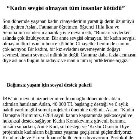
“Kadın sevgisi olmayan tüm insanlar kötüdü”
Son dönemde yaşanan kadın cinayetlerinin yarattığı derin üzüntüyü
dile getiren Aslan, Fatmanur öğretmen, öğrenci Hifa İkra ve
Semiha’nın isimlerini anarak şöyle devam etti, “Bunları söylerken
aslında çok üzülüyorum. Bir anne sevgisi olmayan, bir kadın sevgisi
olmayan tüm insanlar bence kötüdür. Cinayetler benim de canımı
çok acıtıyor. Bir kadını, bir kız evladını sevemeyenin doğayı
sevmesi, insanı sevmesi mümkün değil. Canımız daha fazla acımasın
diye aslında bugün buradayız ve inanın tüm iş birliklerine açığız.”
Bağımsız yaşam için sosyal destek paketi
İBB’nin mevcut hizmetlerini ve İmamoğlu döneminde atılan
adımları hatırlatan Aslan, 40.000 TL başlangıç desteği ve 6 aylık
nakdi yardım gibi somut projelerin önemine değindi. Aslan, “Kadın
Danışma Birimimiz, 6284 sayılı kanun kapsamında psikososyal ve
hukuksal destek sağlıyor. Kadın Konukevimiz güvenli barınma
imkânı sunarken; Anne Kart, süt desteği ve ‘Kızlar Okusun Diye’
projemizle kadınların bağımsız yaşama geçişlerini güçlendiriyoruz.
Kendimizle ve Ekrem İmamoğlu ile gurur duyuyorum. Protokol ile