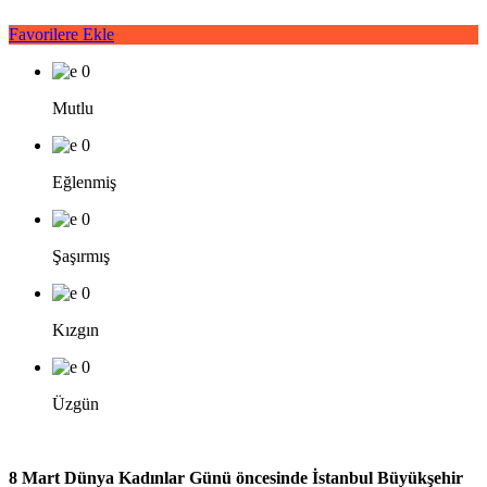
Favorilere Ekle
0
Mutlu
0
Eğlenmiş
0
Şaşırmış
0
Kızgın
0
Üzgün
8 Mart Dünya Kadınlar Günü öncesinde
İstanbul Büyükşehir