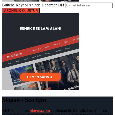
Bültene Kaydol Anında Haberdar Ol !
ABONELİK OLUŞTUR
Slogan - Seo İçin
BirTekno teması
birtema.com
tarafından üretilmiştir. Bu alanı seo