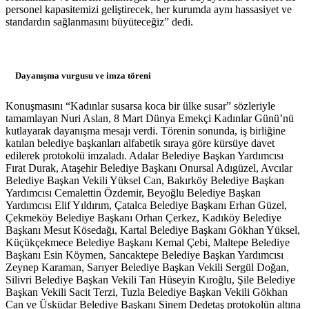
personel kapasitemizi geliştirecek, her kurumda aynı hassasiyet ve
standardın sağlanmasını büyüteceğiz” dedi.
Dayanışma vurgusu ve imza töreni
Konuşmasını “Kadınlar susarsa koca bir ülke susar” sözleriyle
tamamlayan Nuri Aslan, 8 Mart Dünya Emekçi Kadınlar Günü’nü
kutlayarak dayanışma mesajı verdi. Törenin sonunda, iş birliğine
katılan belediye başkanları alfabetik sıraya göre kürsüye davet
edilerek protokolü imzaladı. Adalar Belediye Başkan Yardımcısı
Fırat Durak, Ataşehir Belediye Başkanı Onursal Adıgüzel, Avcılar
Belediye Başkan Vekili Yüksel Can, Bakırköy Belediye Başkan
Yardımcısı Cemalettin Özdemir, Beyoğlu Belediye Başkan
Yardımcısı Elif Yıldırım, Çatalca Belediye Başkanı Erhan Güzel,
Çekmeköy Belediye Başkanı Orhan Çerkez, Kadıköy Belediye
Başkanı Mesut Kösedağı, Kartal Belediye Başkanı Gökhan Yüksel,
Küçükçekmece Belediye Başkanı Kemal Çebi, Maltepe Belediye
Başkanı Esin Köymen, Sancaktepe Belediye Başkan Yardımcısı
Zeynep Karaman, Sarıyer Belediye Başkan Vekili Sergül Doğan,
Silivri Belediye Başkan Vekili Tan Hüseyin Kıroğlu, Şile Belediye
Başkan Vekili Sacit Terzi, Tuzla Belediye Başkan Vekili Gökhan
Can ve Üsküdar Belediye Başkanı Sinem Dedetaş protokolün altına