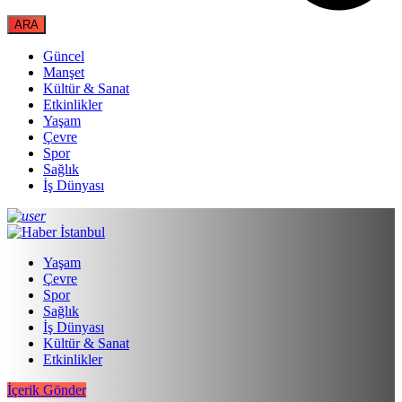
Güncel
Manşet
Kültür & Sanat
Etkinlikler
Yaşam
Çevre
Spor
Sağlık
İş Dünyası
Yaşam
Çevre
Spor
Sağlık
İş Dünyası
Kültür & Sanat
Etkinlikler
İçerik Gönder