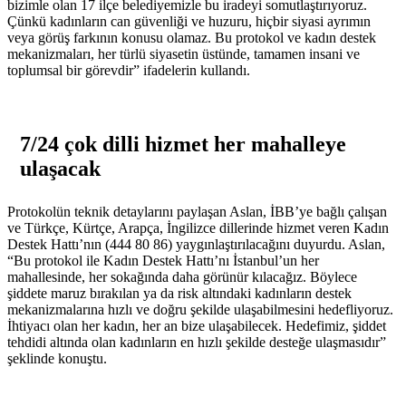
bizimle olan 17 ilçe belediyemizle bu iradeyi somutlaştırıyoruz.
Çünkü kadınların can güvenliği ve huzuru, hiçbir siyasi ayrımın
veya görüş farkının konusu olamaz. Bu protokol ve kadın destek
mekanizmaları, her türlü siyasetin üstünde, tamamen insani ve
toplumsal bir görevdir” ifadelerin kullandı.
7/24 çok dilli hizmet her mahalleye
ulaşacak
Protokolün teknik detaylarını paylaşan Aslan, İBB’ye bağlı çalışan
ve Türkçe, Kürtçe, Arapça, İngilizce dillerinde hizmet veren Kadın
Destek Hattı’nın (444 80 86) yaygınlaştırılacağını duyurdu. Aslan,
“Bu protokol ile Kadın Destek Hattı’nı İstanbul’un her
mahallesinde, her sokağında daha görünür kılacağız. Böylece
şiddete maruz bırakılan ya da risk altındaki kadınların destek
mekanizmalarına hızlı ve doğru şekilde ulaşabilmesini hedefliyoruz.
İhtiyacı olan her kadın, her an bize ulaşabilecek. Hedefimiz, şiddet
tehdidi altında olan kadınların en hızlı şekilde desteğe ulaşmasıdır”
şeklinde konuştu.