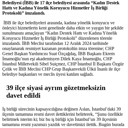
Belediyesi (İBB) ile 17 ilçe belediyesi arasında “Kadın Destek
Hattı ve Kadına Yönelik Koruyucu Hizmetler İş Birliği
Protokolü” imzalandı.
İBB ile ilçe belediyeleri arasında, kadına yönelik koruyucu ve
önleyici hizmetlerin kent genelinde daha etkin ve yaygın bir şekilde
sunulmasını amaçlayan “Kadın Destek Hattı ve Kadına Yönelik
Koruyucu Hizmetler İş Birliği Protokolü” düzenlenen törenle
imzalandı. İBB Meclisi tarafından 12 Aralık 2024 tarihinde
onaylanarak resmiyet kazanan protokolün imza törenine; CHP
Genel Başkan Yardımcısı Suat Özçağdaş, İBB Başkanı Ekrem
İmamoğlu’nun eşi akademisyen Dilek Kaya İmamoğlu, CHP
İstanbul Milletvekili Sibel Suiçmez, CHP İstanbul İl Başkanı Özgür
Çelik ve İBB Meclisi CHP Grup Başkanvekili Ülkü İnanlı ile ilçe
belediye başkanları ve meclis üyesi katılım sağladı.
39 ilçe siyasi ayrım gözetmeksizin
davet edildi
İş birliği sürecinin kapsayıcılığına değinen Aslan, İstanbul’daki 39
ilçenin tamamına resmi davet ilettiklerini belirterek, “Şunu özellikle
belirtmek isterim ki; biz bu iş birliği için İstanbul’un 39 ilçesinin
tamamına resmi yazımızı yazdık ve davetimizi ilettik. Bugün burada