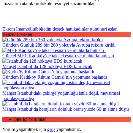
imzalarını atarak protokole resmiyet kazandırdılar.
Ekrem İmamoğlu
ibb
kadın destek hattı
kadınlar günü
nuri aslan
Benzer İçerikler
Gündem
Günlük 289 bin 260 yolcuyla Avrupa rekoru kırıldı
Güncel
MHP Kadıköy’de taksici esnafı ve muhtarla buluştu
Manşet
İstanbul’da 128 noktaya EDS kurulacak
Gündem
Kadıköy Rıhtım Camisi’nin yapımına başlandı
Manşet
İstanbul’daki çekirge yoğunluğu istila değil, mevsimsel
popülasyon artışı
Manşet
İstanbul’da barajların doluluk oranı yüzde 60’ın altına düştü
Site İçi Yorumlar
Yorum yapabilmek için
giriş
yapmalısınız.