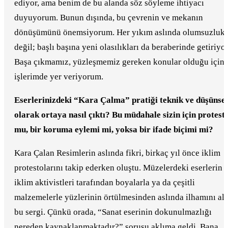
ediyor, ama benim de bu alanda söz söyleme ihtiyacı
duyuyorum. Bunun dışında, bu çevrenin ve mekanın
dönüşümünü önemsiyorum. Her yıkım aslında olumsuzluk
değil; başlı başına yeni olasılıkları da beraberinde getiriyor
Başa çıkmamız, yüzleşmemiz gereken konular olduğu için
işlerimde yer veriyorum.
Eserlerinizdeki “Kara Çalma” pratiği teknik ve düşünsel
olarak ortaya nasıl çıktı? Bu müdahale sizin için protest
mu, bir koruma eylemi mi, yoksa bir ifade biçimi mi?
Kara Çalan Resimlerin aslında fikri, birkaç yıl önce iklim
protestolarını takip ederken oluştu. Müzelerdeki eserlerin
iklim aktivistleri tarafından boyalarla ya da çeşitli
malzemelerle yüzlerinin örtülmesinden aslında ilhamını ald
bu sergi. Çünkü orada, “Sanat eserinin dokunulmazlığı
nereden kaynaklanmaktadır?” sorusu aklıma geldi. Bana