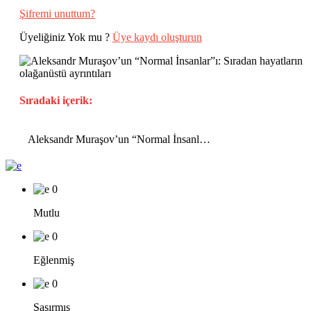
Şifremi unuttum?
Üyeliğiniz Yok mu ?
Üye kaydı oluşturun
Sıradaki içerik:
Aleksandr Muraşov’un “Normal İnsanlar”ı: Sıradan hayatların olağanüstü ayrıntıları
0
Mutlu
0
Eğlenmiş
0
Şaşırmış