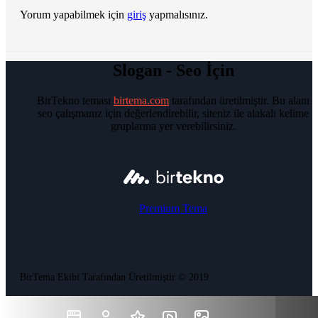
Yorum yapabilmek için
giriş
yapmalısınız.
Slogan - Seo İçin
BirTekno teması
birtema.com
tarafından üretilmiştir. Bu alanı
seo çalışmanız için değerlendirebilir, siteniz ile alakalı kelime
gruplarına yer verebilirsiniz.
Premium Tema
BirTema Ekibi Tarafından Üretilmiştir © 2019