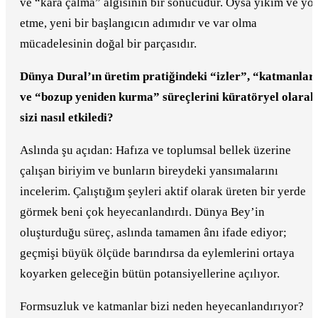
ve “kara çalma” algısının bir sonucudur. Oysa yıkım ve yo
etme, yeni bir başlangıcın adımıdır ve var olma
mücadelesinin doğal bir parçasıdır.
Dünya Dural’ın üretim pratiğindeki “izler”, “katmanlar
ve “bozup yeniden kurma” süreçlerini küratöryel olarak
sizi nasıl etkiledi?
Aslında şu açıdan: Hafıza ve toplumsal bellek üzerine
çalışan biriyim ve bunların bireydeki yansımalarını
incelerim. Çalıştığım şeyleri aktif olarak üreten bir yerde
görmek beni çok heyecanlandırdı. Dünya Bey’in
oluşturduğu süreç, aslında tamamen ânı ifade ediyor;
geçmişi büyük ölçüde barındırsa da eylemlerini ortaya
koyarken geleceğin bütün potansiyellerine açılıyor.
Formsuzluk ve katmanlar bizi neden heyecanlandırıyor?