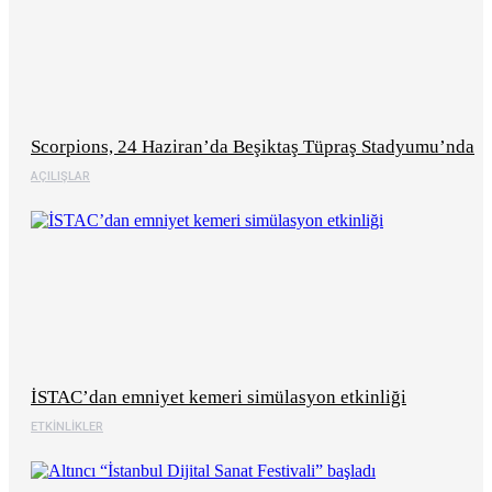
Scorpions, 24 Haziran’da Beşiktaş Tüpraş Stadyumu’nda
AÇILIŞLAR
İSTAC’dan emniyet kemeri simülasyon etkinliği
ETKINLIKLER