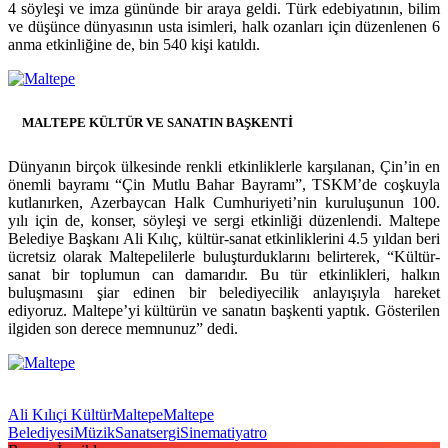
4 söyleşi ve imza gününde bir araya geldi. Türk edebiyatının, bilim
ve düşünce dünyasının usta isimleri, halk ozanları için düzenlenen 6
anma etkinliğine de, bin 540 kişi katıldı.
MALTEPE KÜLTÜR VE SANATIN BAŞKENTİ
Dünyanın birçok ülkesinde renkli etkinliklerle karşılanan, Çin’in en
önemli bayramı “Çin Mutlu Bahar Bayramı”, TSKM’de coşkuyla
kutlanırken, Azerbaycan Halk Cumhuriyeti’nin kuruluşunun 100.
yılı için de, konser, söyleşi ve sergi etkinliği düzenlendi. Maltepe
Belediye Başkanı Ali Kılıç, kültür-sanat etkinliklerini 4.5 yıldan beri
ücretsiz olarak Maltepelilerle buluşturduklarını belirterek, “Kültür-
sanat bir toplumun can damarıdır. Bu tür etkinlikleri, halkın
buluşmasını şiar edinen bir belediyecilik anlayışıyla hareket
ediyoruz. Maltepe’yi kültürün ve sanatın başkenti yaptık. Gösterilen
ilgiden son derece memnunuz” dedi.
Ali Kılıçi Kültür
Maltepe
Maltepe
Belediyesi
Müzik
Sanat
sergi
Sinema
tiyatro