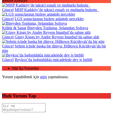
Benzer İçerikler
Güncel
MHP Kadıköy’de taksici esnafı ve muhtarla buluştu
Güncel
LGS sonuçlarının bizlere anlattığı gerçekler
Kültür & Sanat
Bireyden Topluma, Selamdan Sofraya
Güncel
Gipsy Kings by Andre Reyesn İstanbul’da sahne aldı
Güncel
Şehrin içinde başka bir dünya: Hilltown Küçükyalı’da bir
gün
Güncel
Beykoz’da bağımlılıkla mücadelede dev iş birliği
Site İçi Yorumlar
Yorum yapabilmek için
giriş
yapmalısınız.
Hızlı Yorum Yap