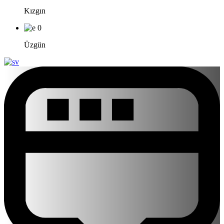
Kızgın
0
Üzgün