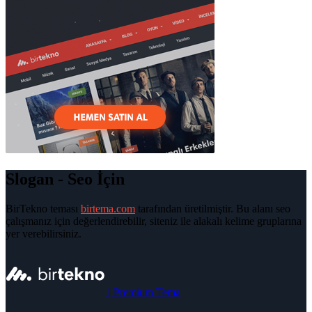
Slogan - Seo İçin
BirTekno teması
birtema.com
tarafından üretilmiştir. Bu alanı seo
çalışmanız için değerlendirebilir, siteniz ile alakalı kelime gruplarına
yer verebilirsiniz.
|
Premium Tema