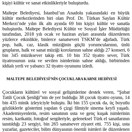
kişiyi kültür ve sanat etkinlikleriyle buluşturdu.
Maltepe Belediyesi, İstanbul’un Anadolu yakasındaki en büyük
kültür merkezlerinden biri olan Prof. Dr. Türkan Saylan Kültür
Merkezi’nde yılın ilk altı ayında 69 bin kişiyi kültür ve sanatla
buluşturdu. Maltepe Belediyesi Kültür ve Sosyal İşler Müdürlüğü
tarafından, 2018 yılı ocak ve haziran ayları arasında düzenlenen
yüzlerce etkinlikle, binlerce sanatseveri TSKM’de ağırladı. Türk
pop, halk, caz, klasik müziğinin güçlü yorumcularının, ünlü
grupların, halk ve sanat müziği korolarının sahne aldığı 27 konseri, 6
bin 345 müziksever takip etti. 10 bin 352 tiyatro sever, Türk
tiyatrosunun usta ve sevilen isimlerinin sahne aldığı, birbirinden
iddialı yerli ve yabancı 32 tiyatro oyununu izledi.
MALTEPE BELEDİYESİ’NİN ÇOCUKLARA KARNE HEDİYESİ
Çocukların kültürel ve sosyal gelişimlerine destek veren, “Şubat
Tatili Çocuk Şenliği”nin de yer bulduğu 38 çocuk tiyatro oyunu, 14
bin 435 minik izleyiciyle buluştu. İki bin 155 çocuk da, üç boyutlu
gözlüklerle gösterimi yapılan 6 çizgi filmiyle sinema keyfi yaşadı.
Akademisyenlerin, resim sanatının usta ve genç kuşak isimlerinin
resim, karikatür, fotoğraf sergileriyle, geleneksel Türk el sanatlarının
tanıtıldığı 23 sergiyi, bin 265 sanatsever ziyaret etti. 755 kişi, usta
yazarlar, gazeteciler, bilim dünyasının önemli isimleri ile düzenlenen