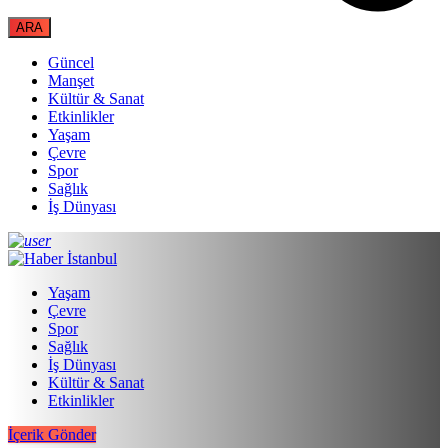
Güncel
Manşet
Kültür & Sanat
Etkinlikler
Yaşam
Çevre
Spor
Sağlık
İş Dünyası
Yaşam
Çevre
Spor
Sağlık
İş Dünyası
Kültür & Sanat
Etkinlikler
İçerik Gönder