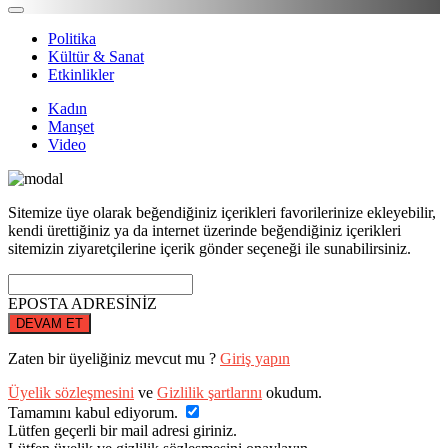
Politika
Kültür & Sanat
Etkinlikler
Kadın
Manşet
Video
Sitemize üye olarak beğendiğiniz içerikleri favorilerinize ekleyebilir,
kendi ürettiğiniz ya da internet üzerinde beğendiğiniz içerikleri
sitemizin ziyaretçilerine içerik gönder seçeneği ile sunabilirsiniz.
EPOSTA ADRESİNİZ
DEVAM ET
Zaten bir üyeliğiniz mevcut mu ?
Giriş yapın
Üyelik sözleşmesini
ve
Gizlilik şartlarını
okudum.
Tamamını kabul ediyorum.
Lütfen geçerli bir mail adresi giriniz.