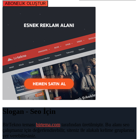
ABONELİK OLUŞTUR
Slogan - Seo İçin
BirTekno teması
birtema.com
tarafından üretilmiştir. Bu alanı seo
çalışmanız için değerlendirebilir, siteniz ile alakalı kelime gruplarına
yer verebilirsiniz.