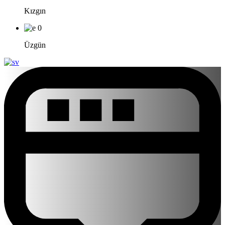
Kızgın
0
Üzgün