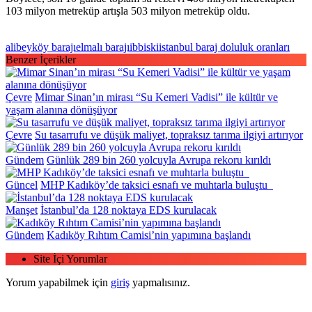
103 milyon metreküp artışla 503 milyon metreküp oldu.
alibeyköy barajı
elmalı barajı
ibb
iski
istanbul baraj doluluk oranları
Benzer İçerikler
Çevre
Mimar Sinan’ın mirası “Su Kemeri Vadisi” ile kültür ve
yaşam alanına dönüşüyor
Çevre
Su tasarrufu ve düşük maliyet, topraksız tarıma ilgiyi artırıyor
Gündem
Günlük 289 bin 260 yolcuyla Avrupa rekoru kırıldı
Güncel
MHP Kadıköy’de taksici esnafı ve muhtarla buluştu
Manşet
İstanbul’da 128 noktaya EDS kurulacak
Gündem
Kadıköy Rıhtım Camisi’nin yapımına başlandı
Site İçi Yorumlar
Yorum yapabilmek için
giriş
yapmalısınız.