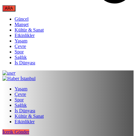
Güncel
Manşet
Kültür & Sanat
Etkinlikler
Yaşam
Çevre
Spor
Sağlık
İş Dünyası
Yaşam
Çevre
Spor
Sağlık
İş Dünyası
Kültür & Sanat
Etkinlikler
İçerik Gönder