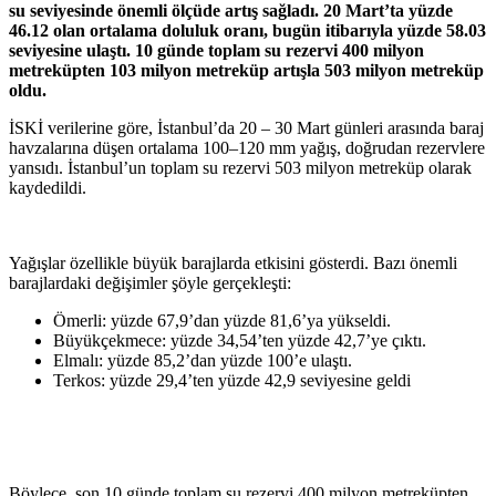
su seviyesinde önemli ölçüde artış sağladı. 20 Mart’ta yüzde
46.12 olan ortalama doluluk oranı, bugün itibarıyla yüzde 58.03
seviyesine ulaştı.
10 günde toplam su rezervi 400 milyon
metreküpten 103 milyon metreküp artışla 503 milyon metreküp
oldu.
İSKİ verilerine göre, İstanbul’da 20 – 30 Mart günleri arasında baraj
havzalarına düşen ortalama 100–120 mm yağış, doğrudan rezervlere
yansıdı. İstanbul’un toplam su rezervi 503 milyon metreküp olarak
kaydedildi.
Yağışlar özellikle büyük barajlarda etkisini gösterdi. Bazı önemli
barajlardaki değişimler şöyle gerçekleşti:
Ömerli: yüzde 67,9’dan yüzde 81,6’ya yükseldi.
Büyükçekmece: yüzde 34,54’ten yüzde 42,7’ye çıktı.
Elmalı: yüzde 85,2’dan yüzde 100’e ulaştı.
Terkos: yüzde 29,4’ten yüzde 42,9 seviyesine geldi
Böylece, son 10 günde toplam su rezervi 400 milyon metreküpten