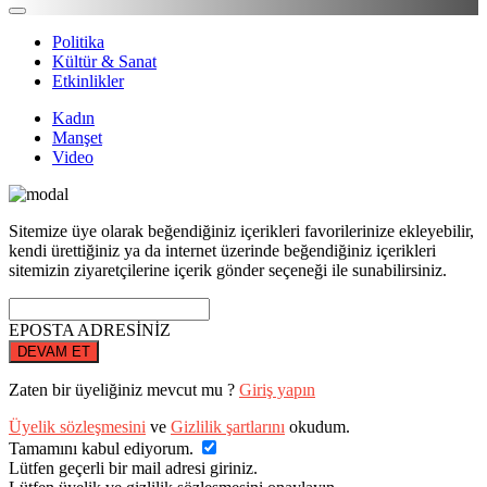
Politika
Kültür & Sanat
Etkinlikler
Kadın
Manşet
Video
Sitemize üye olarak beğendiğiniz içerikleri favorilerinize ekleyebilir,
kendi ürettiğiniz ya da internet üzerinde beğendiğiniz içerikleri
sitemizin ziyaretçilerine içerik gönder seçeneği ile sunabilirsiniz.
EPOSTA ADRESİNİZ
DEVAM ET
Zaten bir üyeliğiniz mevcut mu ?
Giriş yapın
Üyelik sözleşmesini
ve
Gizlilik şartlarını
okudum.
Tamamını kabul ediyorum.
Lütfen geçerli bir mail adresi giriniz.