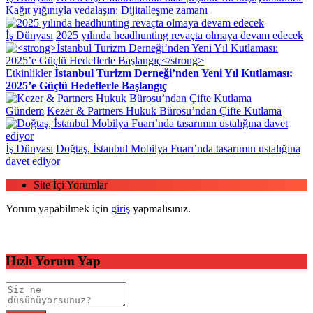
Kağıt yığınıyla vedalaşın: Dijitalleşme zamanı
İş Dünyası
2025 yılında headhunting revaçta olmaya devam edecek
Etkinlikler
İstanbul Turizm Derneği’nden Yeni Yıl Kutlaması:
2025’e Güçlü Hedeflerle Başlangıç
Gündem
Kezer & Partners Hukuk Bürosu’ndan Çifte Kutlama
İş Dünyası
Doğtaş, İstanbul Mobilya Fuarı’nda tasarımın ustalığına
davet ediyor
Site İçi Yorumlar
Yorum yapabilmek için
giriş
yapmalısınız.
Hızlı Yorum Yap