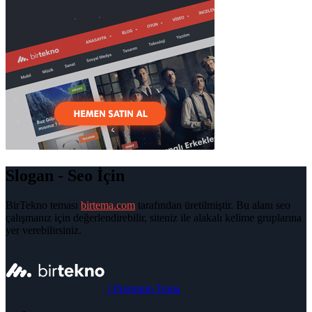
Slogan - Seo İçin
BirTekno teması
birtema.com
tarafından üretilmiştir. Bu alanı seo
çalışmanız için değerlendirebilir, siteniz ile alakalı kelime gruplarına
yer verebilirsiniz.
|
Premium Tema