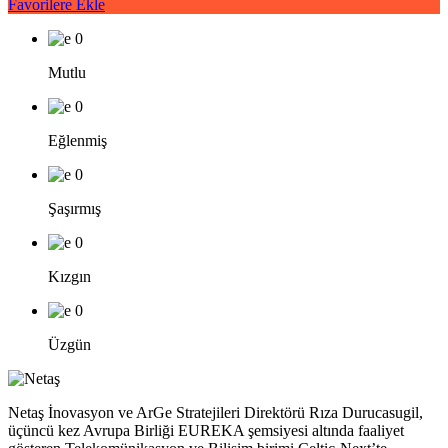
Favorilere Ekle
0
Mutlu
0
Eğlenmiş
0
Şaşırmış
0
Kızgın
0
Üzgün
Netaş İnovasyon ve ArGe Stratejileri Direktörü Rıza Durucasugil,
üçüncü kez Avrupa Birliği EUREKA şemsiyesi altında faaliyet