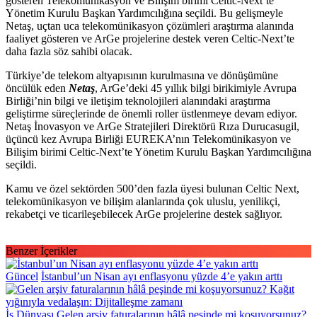
gösteren Telekomünikasyon ve Bilişim birimi Celtic-Next’te
Yönetim Kurulu Başkan Yardımcılığına seçildi. Bu gelişmeyle
Netaş, uçtan uca telekomünikasyon çözümleri araştırma alanında
faaliyet gösteren ve ArGe projelerine destek veren Celtic-Next’te
daha fazla söz sahibi olacak.
Türkiye’de telekom altyapısının kurulmasına ve dönüşümüne
öncülük eden
Netaş
, ArGe’deki 45 yıllık bilgi birikimiyle Avrupa
Birliği’nin bilgi ve iletişim teknolojileri alanındaki araştırma
geliştirme süreçlerinde de önemli roller üstlenmeye devam ediyor.
Netaş İnovasyon ve ArGe Stratejileri Direktörü Rıza Durucasugil,
üçüncü kez Avrupa Birliği EUREKA’nın Telekomünikasyon ve
Bilişim birimi Celtic-Next’te Yönetim Kurulu Başkan Yardımcılığına
seçildi.
Kamu ve özel sektörden 500’den fazla üyesi bulunan Celtic Next,
telekomünikasyon ve bilişim alanlarında çok uluslu, yenilikçi,
rekabetçi ve ticarileşebilecek ArGe projelerine destek sağlıyor.
Benzer İçerikler
Güncel
İstanbul’un Nisan ayı enflasyonu yüzde 4’e yakın arttı
İş Dünyası
Gelen arşiv faturalarının hâlâ peşinde mi koşuyorsunuz?