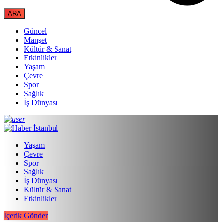
Güncel
Manşet
Kültür & Sanat
Etkinlikler
Yaşam
Çevre
Spor
Sağlık
İş Dünyası
Yaşam
Çevre
Spor
Sağlık
İş Dünyası
Kültür & Sanat
Etkinlikler
İçerik Gönder