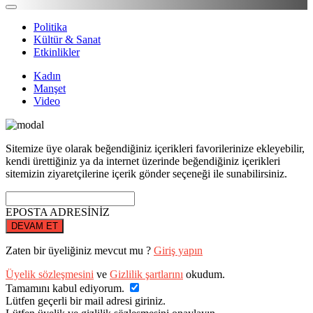
Politika
Kültür & Sanat
Etkinlikler
Kadın
Manşet
Video
Sitemize üye olarak beğendiğiniz içerikleri favorilerinize ekleyebilir,
kendi ürettiğiniz ya da internet üzerinde beğendiğiniz içerikleri
sitemizin ziyaretçilerine içerik gönder seçeneği ile sunabilirsiniz.
EPOSTA ADRESİNİZ
DEVAM ET
Zaten bir üyeliğiniz mevcut mu ?
Giriş yapın
Üyelik sözleşmesini
ve
Gizlilik şartlarını
okudum.
Tamamını kabul ediyorum.
Lütfen geçerli bir mail adresi giriniz.