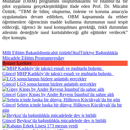
Müdahale (OBM) programını oluşturduklarını ve İstanbul’da bir
pilot uygulama gerçekleştirildiğini ifade eden Prof. Dr. Mücahit
Öztürk; “TBM ile bilinç oluşturma, önleme ve koruma amacıyla
uygulamalara devam edilirken, OBM kapsamında da rehber
öğretmenlere öğrencinin madde kullanma durumunun nasıl tespit
edileceği, öğrenci ile nasıl konuşulması gerektiği, riskli durumdan
ailesinin desteğiyle nasıl kurtulabileceği gibi eğitimler verilecek”
diye konuştu.
Milli Eğitim Bakanlığı
mücahit öztürk
Okul
Türkiye Bağımlılıkla
Mücadele Eğitim Programı
yeşilay
Benzer İçerikler
Güncel
MHP Kadıköy’de taksici esnafı ve muhtarla buluştu
Güncel
LGS sonuçlarının bizlere anlattığı gerçekler
Güncel
Gipsy Kings by Andre Reyesn İstanbul’da sahne aldı
Güncel
Şehrin içinde başka bir dünya: Hilltown Küçükyalı’da bir
gün
Güncel
Beykoz’da bağımlılıkla mücadelede dev iş birliği