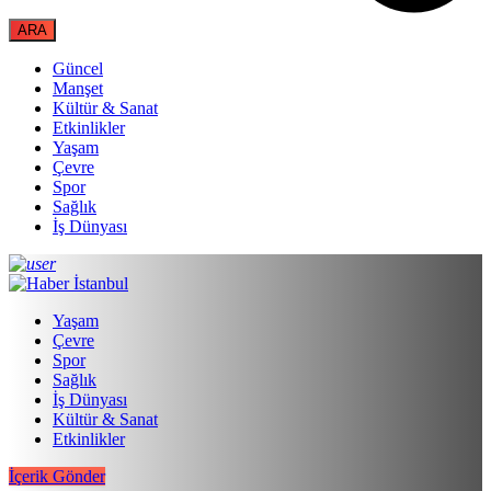
Güncel
Manşet
Kültür & Sanat
Etkinlikler
Yaşam
Çevre
Spor
Sağlık
İş Dünyası
Yaşam
Çevre
Spor
Sağlık
İş Dünyası
Kültür & Sanat
Etkinlikler
İçerik Gönder