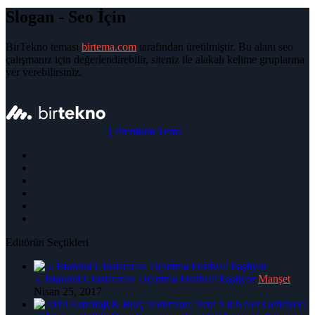
Slogan - Seo İçin
BirTekno teması
birtema.com
tarafından üretilmiştir. Bu alanı seo
çalışmanız için değerlendirebilir, siteniz ile alakalı kelime gruplarına
yer verebilirsiniz.
|
Premium Tema
Editörün Seçtikleri
5. İstanbul Uluslararası Uçurtma Festivali başlıyor
Manşet
Nisan 25, 2017