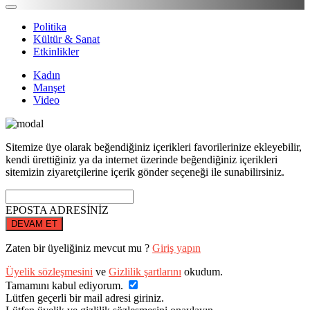
Politika
Kültür & Sanat
Etkinlikler
Kadın
Manşet
Video
Sitemize üye olarak beğendiğiniz içerikleri favorilerinize ekleyebilir,
kendi ürettiğiniz ya da internet üzerinde beğendiğiniz içerikleri
sitemizin ziyaretçilerine içerik gönder seçeneği ile sunabilirsiniz.
EPOSTA ADRESİNİZ
DEVAM ET
Zaten bir üyeliğiniz mevcut mu ?
Giriş yapın
Üyelik sözleşmesini
ve
Gizlilik şartlarını
okudum.
Tamamını kabul ediyorum.
Lütfen geçerli bir mail adresi giriniz.