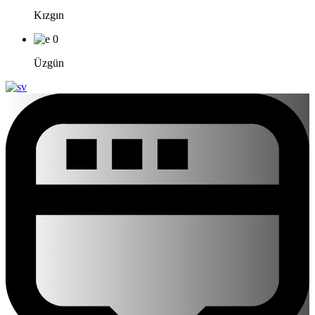
Kızgın
0
Üzgün