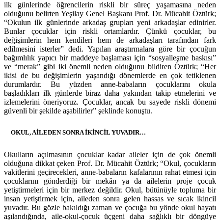
ilk günlerinde öğrencilerin riskli bir süreç yaşamasına neden
olduğunu belirten Yeşilay Genel Başkanı Prof. Dr. Mücahit Öztürk;
“Okulun ilk günlerinde arkadaş grupları yeni arkadaşlar edinirler.
Bunlar çocuklar için riskli ortamlardır. Çünkü çocuklar, bu
değişimlerin hem kendileri hem de arkadaşları tarafından fark
edilmesini isterler” dedi. Yapılan araştırmalara göre bir çocuğun
bağımlılık yapıcı bir maddeye başlaması için “sosyalleşme baskısı”
ve “merak” gibi iki önemli neden olduğunu bildiren Öztürk; “Her
ikisi de bu değişimlerin yaşandığı dönemlerde en çok tetiklenen
durumlardır. Bu yüzden anne-babaların çocuklarını okula
başladıkları ilk günlerde biraz daha yakından takip etmelerini ve
izlemelerini öneriyoruz. Çocuklar, ancak bu sayede riskli dönemi
güvenli bir şekilde aşabilirler” şeklinde konuştu.
OKUL, AİLEDEN SONRA İKİNCİL YUVADIR…
Okulların açılmasının çocuklar kadar aileler için de çok önemli
olduğuna dikkat çeken Prof. Dr. Mücahit Öztürk; “Okul, çocukların
vakitlerini geçirecekleri, anne-babaların kafalarının rahat etmesi için
çocuklarını gönderdiği bir mekân ya da ailelerin proje çocuk
yetiştirmeleri için bir merkez değildir. Okul, bütünüyle topluma bir
insan yetiştirmek için, aileden sonra gelen hassas ve sıcak ikincil
yuvadır. Bu gözle bakıldığı zaman ve çocuğa bu yönde okul hayatı
aşılandığında, aile-okul-çocuk üçgeni daha sağlıklı bir döngüye