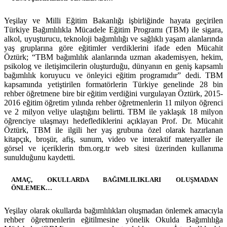
Yeşilay ve Milli Eğitim Bakanlığı işbirliğinde hayata geçirilen
Türkiye Bağımlılıkla Mücadele Eğitim Programı (TBM) ile sigara,
alkol, uyuşturucu, teknoloji bağımlılığı ve sağlıklı yaşam alanlarında
yaş gruplarına göre eğitimler verdiklerini ifade eden Mücahit
Öztürk; “TBM bağımlılık alanlarında uzman akademisyen, hekim,
psikolog ve iletişimcilerin oluşturduğu, dünyanın en geniş kapsamlı
bağımlılık koruyucu ve önleyici eğitim programıdır” dedi. TBM
kapsamında yetiştirilen formatörlerin Türkiye genelinde 28 bin
rehber öğretmene bire bir eğitim verdiğini vurgulayan Öztürk, 2015-
2016 eğitim öğretim yılında rehber öğretmenlerin 11 milyon öğrenci
ve 2 milyon veliye ulaştığını belirtti. TBM ile yaklaşık 18 milyon
öğrenciye ulaşmayı hedeflediklerini açıklayan Prof. Dr. Mücahit
Öztürk, TBM ile ilgili her yaş grubuna özel olarak hazırlanan
kitapçık, broşür, afiş, sunum, video ve interaktif materyaller ile
görsel ve içeriklerin tbm.org.tr web sitesi üzerinden kullanıma
sunulduğunu kaydetti.
AMAÇ, OKULLARDA BAĞIMLILIKLARI OLUŞMADAN
ÖNLEMEK…
Yeşilay olarak okullarda bağımlılıkları oluşmadan önlemek amacıyla
rehber öğretmenlerin eğitilmesine yönelik Okulda Bağımlılığa