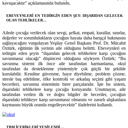
kavuşacaktır” açıklamasında bulundu.
EBEVEYNLERİ EN TEDİRGİN EDEN ŞEY: DIŞARIDAN GELECEK
OLAN TEHLİKELER…
Ailede çocuğa verilecek olan sevgi, şefkat, empati, kurallar, sınırlar,
değerler ve sorumlulukların çocuğun hayata daha barışçıl bakmasını
sağlayacağını vurgulayan Yeşilay Genel Başkanı Prof. Dr. Mücahit
Öztürk, eğitimin ilk yerinin aile olduğunu belirtti. Ebeveynleri en
tedirgin eden şeyin “dışarıdan gelecek tehlikelere karşı çocuğun
savunmasız olacağı” düşüncesi olduğunu söyleyen Öztürk; “Bu
savunma sistemi ilk önce aile tarafından harmanlama, okul
tarafından da desteklenme yöntemiyle çok güçlü bir şekilde
kurulabilir. Kendine güvenme, hayır diyebilme, problem çözme,
stresle baş edebilme, öfke kontrolü ve arkadaş seçimi gibi yaşam
becerileri, savunma sisteminin birer parçalarıdır. İşte bu sistem,
dışarıdaki tehlikelere karşı çocuğu koruyandır. Unutmayın, aile
tarafından verilen ilk ve doğru bilgiler ile beceriler, çocuğun
dışarıdaki tehlikeye karşı savunmasız olmasını ve zararlı alışkanlara
kaymasını büyük oranda engelleyecektir” ifadelerini kullandı.
TBM İÇERİKLERİ YENİLENDİ…