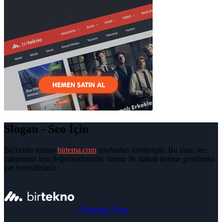
Slogan - Seo İçin
BirTekno teması
birtema.com
tarafından üretilmiştir. Bu alanı seo
çalışmanız için değerlendirebilir, siteniz ile alakalı kelime gruplarına
yer verebilirsiniz.
|
Premium Tema