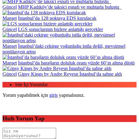
Güncel
MHP Kadıköy’de taksici esnafı ve muhtarla buluştu
Manşet
İstanbul’da 128 noktaya EDS kurulacak
Güncel
LGS sonuçlarının bizlere anlattığı gerçekler
Manşet
İstanbul’daki çekirge yoğunluğu istila değil, mevsimsel
popülasyon artışı
Manşet
İstanbul’da barajların doluluk oranı yüzde 60’ın altına düştü
Güncel
Gipsy Kings by Andre Reyesn İstanbul’da sahne aldı
Site İçi Yorumlar
Yorum yapabilmek için
giriş
yapmalısınız.
Hızlı Yorum Yap