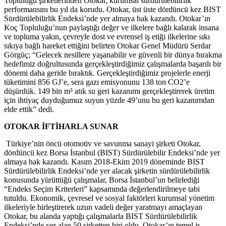
Topluluğu şirketlerinden Otokar, kurumsal sürdürülebilirlik
performansını bu yıl da korudu. Otokar, üst üste dördüncü kez BIST
Sürdürülebilirlik Endeksi’nde yer almaya hak kazandı. Otokar’ın
Koç Topluluğu’nun paylaştığı değer ve ilkelere bağlı kalarak insana
ve topluma yakın, çevreyle dost ve evrensel iş etiği ilkelerine sıkı
sıkıya bağlı hareket ettiğini belirten Otokar Genel Müdürü Serdar
Görgüç; “Gelecek nesillere yaşanabilir ve güvenli bir dünya bırakma
hedefimiz doğrultusunda gerçekleştirdiğimiz çalışmalarda başarılı bir
dönemi daha geride bıraktık. Gerçekleştirdiğimiz projelerle enerji
tüketimini 856 GJ’e, sera gazı emisyonunu 138 ton CO2’e
düşürdük. 149 bin m³ atık su geri kazanımı gerçekleştirerek üretim
için ihtiyaç duyduğumuz suyun yüzde 49’unu bu geri kazanımdan
elde ettik” dedi.
OTOKAR İFTİHARLA SUNAR
Türkiye’nin öncü otomotiv ve savunma sanayi şirketi Otokar,
dördüncü kez Borsa İstanbul (BIST) Sürdürülebilir Endeksi’nde yer
almaya hak kazandı. Kasım 2018-Ekim 2019 döneminde BIST
Sürdürülebilirlik Endeksi’nde yer alacak şirketin sürdürülebilirlik
konusunda yürüttüğü çalışmalar, Borsa İstanbul’un belirlediği
“Endeks Seçim Kriterleri” kapsamında değerlendirilmeye tabi
tutuldu. Ekonomik, çevresel ve sosyal faktörleri kurumsal yönetim
ilkeleriyle birleştirerek uzun vadeli değer yaratmayı amaçlayan
Otokar, bu alanda yaptığı çalışmalarla BIST Sürdürülebilirlik
Endeksi’nde yer alan 50 şirketten biri oldu. Otokar’ın temel iş