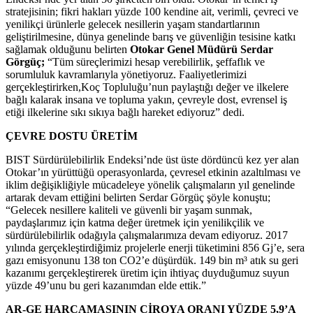
stratejisinin; fikri hakları yüzde 100 kendine ait, verimli, çevreci ve
yenilikçi ürünlerle gelecek nesillerin yaşam standartlarının
geliştirilmesine, dünya genelinde barış ve güvenliğin tesisine katkı
sağlamak olduğunu belirten
Otokar Genel Müdürü Serdar
Görgüç;
“Tüm süreçlerimizi hesap verebilirlik, şeffaflık ve
sorumluluk kavramlarıyla yönetiyoruz. Faaliyetlerimizi
gerçekleştirirken,Koç Topluluğu’nun paylaştığı değer ve ilkelere
bağlı kalarak insana ve topluma yakın, çevreyle dost, evrensel iş
etiği ilkelerine sıkı sıkıya bağlı hareket ediyoruz” dedi.
ÇEVRE DOSTU ÜRETİM
BIST Sürdürülebilirlik Endeksi’nde üst üste dördüncü kez yer alan
Otokar’ın yürüttüğü operasyonlarda, çevresel etkinin azaltılması ve
iklim değişikliğiyle mücadeleye yönelik çalışmaların yıl genelinde
artarak devam ettiğini belirten Serdar Görgüç şöyle konuştu;
“Gelecek nesillere kaliteli ve güvenli bir yaşam sunmak,
paydaşlarımız için katma değer üretmek için yenilikçilik ve
sürdürülebilirlik odağıyla çalışmalarımıza devam ediyoruz. 2017
yılında gerçekleştirdiğimiz projelerle enerji tüketimini 856 Gj’e, sera
gazı emisyonunu 138 ton CO2’e düşürdük. 149 bin m³ atık su geri
kazanımı gerçekleştirerek üretim için ihtiyaç duyduğumuz suyun
yüzde 49’unu bu geri kazanımdan elde ettik.”
AR-GE HARCAMASININ CİROYA ORANI YÜZDE 5,9’A