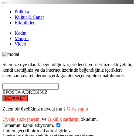
Politika
Kültür & Sanat
Etkinlikler
Kadın
Manşet
Video
Sitemize üye olarak beğendiğiniz içerikleri favorilerinize ekleyebilir,
kendi ürettiğiniz ya da internet üzerinde beğendiğiniz içerikleri
sitemizin ziyaretçilerine içerik gönder seçeneği ile sunabilirsiniz.
EPOSTA ADRESİNİZ
DEVAM ET
Zaten bir üyeliğiniz mevcut mu ?
Giriş yapın
Üyelik sözleşmesini
ve
Gizlilik şartlarını
okudum.
Tamamını kabul ediyorum.
Lütfen geçerli bir mail adresi giriniz.