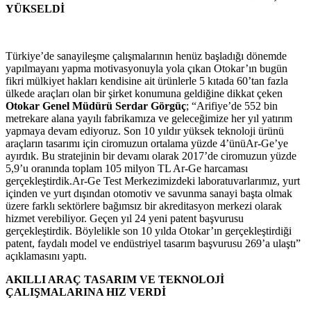
YÜKSELDİ
Türkiye’de sanayileşme çalışmalarının henüz başladığı dönemde
yapılmayanı yapma motivasyonuyla yola çıkan Otokar’ın bugün
fikri mülkiyet hakları kendisine ait ürünlerle 5 kıtada 60’tan fazla
ülkede araçları olan bir şirket konumuna geldiğine dikkat çeken
Otokar Genel Müdürü Serdar Görgüç
; “Arifiye’de 552 bin
metrekare alana yayılı fabrikamıza ve geleceğimize her yıl yatırım
yapmaya devam ediyoruz. Son 10 yıldır yüksek teknoloji ürünü
araçların tasarımı için ciromuzun ortalama yüzde 4’ünüAr-Ge’ye
ayırdık. Bu stratejinin bir devamı olarak 2017’de ciromuzun yüzde
5,9’u oranında toplam 105 milyon TL Ar-Ge harcaması
gerçekleştirdik.Ar-Ge Test Merkezimizdeki laboratuvarlarımız, yurt
içinden ve yurt dışından otomotiv ve savunma sanayi başta olmak
üzere farklı sektörlere bağımsız bir akreditasyon merkezi olarak
hizmet verebiliyor. Geçen yıl 24 yeni patent başvurusu
gerçekleştirdik. Böylelikle son 10 yılda Otokar’ın gerçekleştirdiği
patent, faydalı model ve endüstriyel tasarım başvurusu 269’a ulaştı”
açıklamasını yaptı.
AKILLI ARAÇ TASARIM VE TEKNOLOJİ
ÇALIŞMALARINA HIZ VERDİ