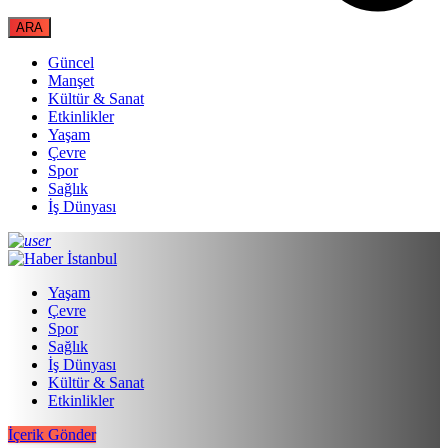
Güncel
Manşet
Kültür & Sanat
Etkinlikler
Yaşam
Çevre
Spor
Sağlık
İş Dünyası
Yaşam
Çevre
Spor
Sağlık
İş Dünyası
Kültür & Sanat
Etkinlikler
İçerik Gönder