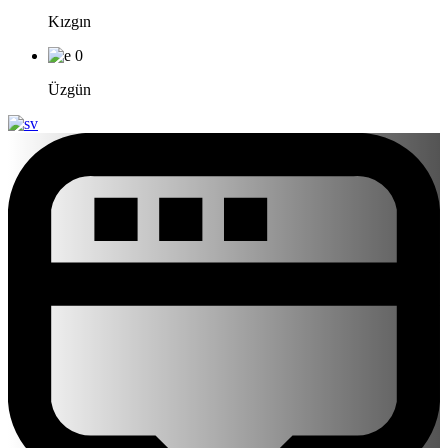
Kızgın
0
Üzgün