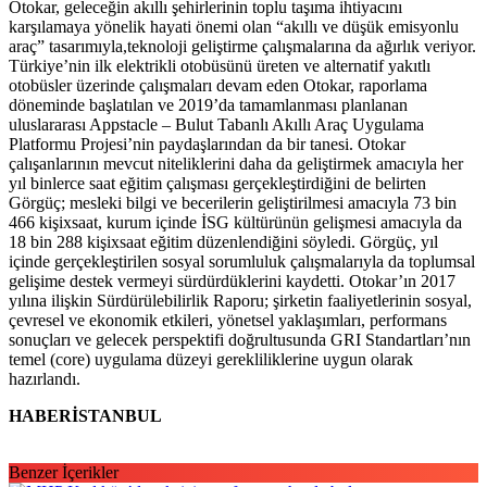
Otokar, geleceğin akıllı şehirlerinin toplu taşıma ihtiyacını
karşılamaya yönelik hayati önemi olan “akıllı ve düşük emisyonlu
araç” tasarımıyla,teknoloji geliştirme çalışmalarına da ağırlık veriyor.
Türkiye’nin ilk elektrikli otobüsünü üreten ve alternatif yakıtlı
otobüsler üzerinde çalışmaları devam eden Otokar, raporlama
döneminde başlatılan ve 2019’da tamamlanması planlanan
uluslararası Appstacle – Bulut Tabanlı Akıllı Araç Uygulama
Platformu Projesi’nin paydaşlarından da bir tanesi. Otokar
çalışanlarının mevcut niteliklerini daha da geliştirmek amacıyla her
yıl binlerce saat eğitim çalışması gerçekleştirdiğini de belirten
Görgüç; mesleki bilgi ve becerilerin geliştirilmesi amacıyla 73 bin
466 kişixsaat, kurum içinde İSG kültürünün gelişmesi amacıyla da
18 bin 288 kişixsaat eğitim düzenlendiğini söyledi. Görgüç, yıl
içinde gerçekleştirilen sosyal sorumluluk çalışmalarıyla da toplumsal
gelişime destek vermeyi sürdürdüklerini kaydetti. Otokar’ın 2017
yılına ilişkin Sürdürülebilirlik Raporu; şirketin faaliyetlerinin sosyal,
çevresel ve ekonomik etkileri, yönetsel yaklaşımları, performans
sonuçları ve gelecek perspektifi doğrultusunda GRI Standartları’nın
temel (core) uygulama düzeyi gerekliliklerine uygun olarak
hazırlandı.
HABERİSTANBUL
Benzer İçerikler