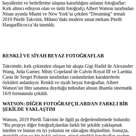
hayallerini ve hedeflerine ulaşma kararlılığını anlatan fotoğraflar:
Kırk altıncı edisyon olan ve ünlü fotoğrafçı Albert Watson tarafından
Nisan ayında Miami ve New York’ta çekilen “Dreaming” temalı
2019 Pirelli Takvimi, Milano’daki modern sanat mekanı Pirelli
HangarBicocca’da tanıtıldı.
RENKLİ VE SİYAH BEYAZ FOTOĞRAFLAR
Takvimde, kırk çekimden oluşan bir akışta Gigi Hadid ile Alexander
Wang, Julia Garner, Misty Copeland ile Calvin Royal III ve Laetitia
Casta ile Sergei Polunin tarafından canlandırılan karakterlerin
öyküleri anlatılıyor. Renkli ve siyah beyaz fotoğraflar, Albert
Watson’un film sanatına duyduğu tutkudan alınan ilhamla sinematik
16:9 formatında çekildi.
WATSON: DİĞER FOTOĞRAFÇILARDAN FARKLI BİR
ŞEKİLDE YAKLAŞTIM
Watson, 2019 Pirelli Takvimi ile ilgili şu değerlendirmede bulundu:
“Bu projeye diğer fotoğrafçılardan farklı bir şekilde yaklaşmak
istedim ve bunun en iyi yolunun ne olacağını düşündüm. Sonuçta,
derinliği olan ve bir öykü anlatan, güzel nitelikli fotoğraflar aradım.