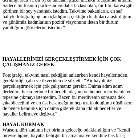
Sadece bir kişinin portresinden daha fazlası olan, bir film karesi gibi
görünen bir şey yaratmak istedim. Takvime bakanların, en saf
haliyle fotoğrafçılığı amaçladığımı, çektiğim kadınları araştırdığımı
ve günümüz kadınlarının pozitif vizyonunu ileten bir durum
yarattığımı görmelerini istedim.”
HAYALLERİNİZİ GERÇEKLEŞTİRMEK İÇİN ÇOK
ÇALIŞMANIZ GEREK
Fotoğrafçı, takvimi nasıl çektiğini anlatırken kendi hayallerinden,
gerektirdiği çaba ve özveriden de söz etti: “Bir hayalinizi
gerçekleştirmek için çok çalışmanız gerekir. Daima adım adım
ilerledim, her seferinde bir hedefe ulaştım ve hemen merdivenin en
tepesine çıkmayı istemedim. Bazen bu merdivenin sonsuza dek
çıkabileceğini ve en üst basamağının hep uzak olduğunu düşünsem
de bence kendiniz için daima giderek daha iddialı hedefler ve
hayaller belirmeye değiyor.”
HAYAL KURMAK
Watson, dört kadının her birinin geleceğe odaklandığını ve “kendi
bireyselliğine, hayatta belirgin bir amacına ve kendine has bir iş