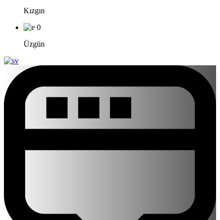
Kızgın
0
Üzgün