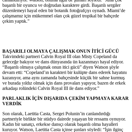
başarılı bir oyuncu ve doğrudan karaktere girdi. Başarılı sergiler
düzenlemeyi hayal eden bir botanik fotoğrafçıyı oynadı. Miami’de
çalışmamız için mükemmel olan çok güzel tropikal bir bahçede
çekim yaptık.”
BAŞARILI OLMAYA ÇALIŞMAK ONUN İTİCİ GÜCÜ
Takvimdeki partneri Calvin Royal III olan Misty Copeland da
geleceğe bakıyor ve dans dünyasında ün kazanmayı hayal ediyor.
“Başarılı olmaya çalışmak onun itici gücü” diyen Watson şöyle
devam etti: “Copeland’ın karakteri bir kulüpte dans ederek hayatını
kazanıyor, ama aynı zamanda bahçesinde küçük bir sahne kurmuş
ve burada yıldız olmak için dans provaları yapıyor, bazen de erkek
arkadaşı rolündeki Calvin Royal III ile dans ediyor.”
PARLAKLIK İÇİN DIŞARIDA ÇEKİM YAPMAYA KARAR
VERDİK
Son olarak, Laetitia Casta, Sergei Polunin’in canlandırdığı
partneriyle birlikte bir stüdyo dairede yaşayan bir ressamı oynuyor.
Kadın bir sanatçı, erkekse dansçı olarak başarılı olma hayalleri
kuruyor. Watson, Laetitia Casta içinse şunları söyledi: “İşin ilginç