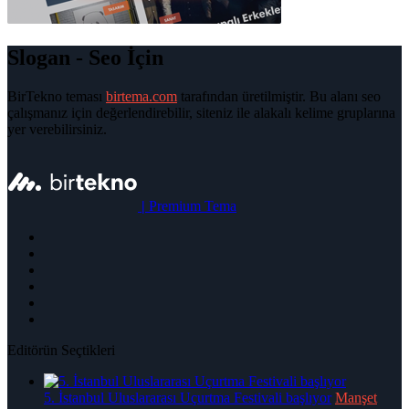
Slogan - Seo İçin
BirTekno teması
birtema.com
tarafından üretilmiştir. Bu alanı seo
çalışmanız için değerlendirebilir, siteniz ile alakalı kelime gruplarına
yer verebilirsiniz.
|
Premium Tema
Editörün Seçtikleri
5. İstanbul Uluslararası Uçurtma Festivali başlıyor
Manşet