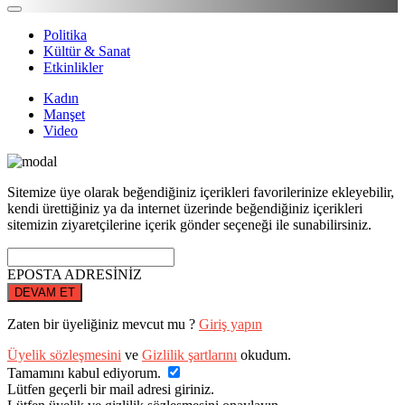
Politika
Kültür & Sanat
Etkinlikler
Kadın
Manşet
Video
Sitemize üye olarak beğendiğiniz içerikleri favorilerinize ekleyebilir,
kendi ürettiğiniz ya da internet üzerinde beğendiğiniz içerikleri
sitemizin ziyaretçilerine içerik gönder seçeneği ile sunabilirsiniz.
EPOSTA ADRESİNİZ
DEVAM ET
Zaten bir üyeliğiniz mevcut mu ?
Giriş yapın
Üyelik sözleşmesini
ve
Gizlilik şartlarını
okudum.
Tamamını kabul ediyorum.
Lütfen geçerli bir mail adresi giriniz.