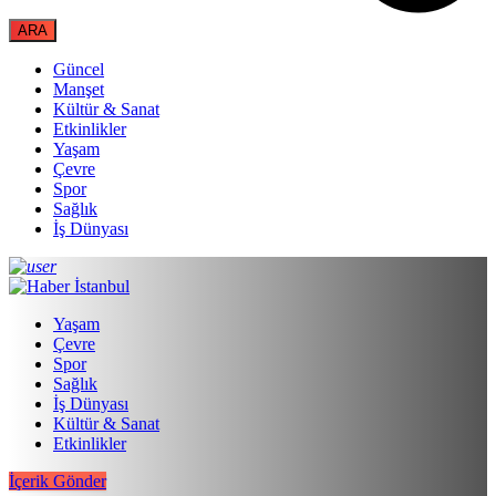
Güncel
Manşet
Kültür & Sanat
Etkinlikler
Yaşam
Çevre
Spor
Sağlık
İş Dünyası
Yaşam
Çevre
Spor
Sağlık
İş Dünyası
Kültür & Sanat
Etkinlikler
İçerik Gönder