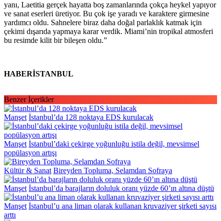
yanı, Laetitia gerçek hayatta boş zamanlarında çokça heykel yapıyor
ve sanat eserleri üretiyor. Bu çok işe yaradı ve karaktere girmesine
yardımcı oldu. Sahnelere biraz daha doğal parlaklık katmak için
çekimi dışarıda yapmaya karar verdik. Miami’nin tropikal atmosferi
bu resimde kilit bir bileşen oldu.”
HABERİSTANBUL
Benzer İçerikler
Manşet
İstanbul’da 128 noktaya EDS kurulacak
Manşet
İstanbul’daki çekirge yoğunluğu istila değil, mevsimsel
popülasyon artışı
Kültür & Sanat
Bireyden Topluma, Selamdan Sofraya
Manşet
İstanbul’da barajların doluluk oranı yüzde 60’ın altına düştü
Manşet
İstanbul’u ana liman olarak kullanan kruvaziyer şirketi sayısı
arttı