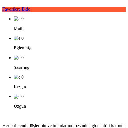
Favorilere Ekle
0
Mutlu
0
Eğlenmiş
0
Şaşırmış
0
Kızgın
0
Üzgün
Her biri kendi düşlerinin ve tutkularının peşinden giden dört kadının