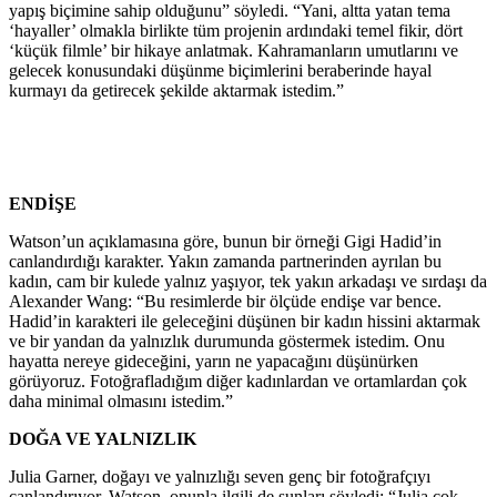
yapış biçimine sahip olduğunu” söyledi. “Yani, altta yatan tema
‘hayaller’ olmakla birlikte tüm projenin ardındaki temel fikir, dört
‘küçük filmle’ bir hikaye anlatmak. Kahramanların umutlarını ve
gelecek konusundaki düşünme biçimlerini beraberinde hayal
kurmayı da getirecek şekilde aktarmak istedim.”
ENDİŞE
Watson’un açıklamasına göre, bunun bir örneği Gigi Hadid’in
canlandırdığı karakter. Yakın zamanda partnerinden ayrılan bu
kadın, cam bir kulede yalnız yaşıyor, tek yakın arkadaşı ve sırdaşı da
Alexander Wang: “Bu resimlerde bir ölçüde endişe var bence.
Hadid’in karakteri ile geleceğini düşünen bir kadın hissini aktarmak
ve bir yandan da yalnızlık durumunda göstermek istedim. Onu
hayatta nereye gideceğini, yarın ne yapacağını düşünürken
görüyoruz. Fotoğrafladığım diğer kadınlardan ve ortamlardan çok
daha minimal olmasını istedim.”
DOĞA VE YALNIZLIK
Julia Garner, doğayı ve yalnızlığı seven genç bir fotoğrafçıyı
canlandırıyor. Watson, onunla ilgili de şunları söyledi: “Julia çok