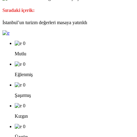
Sıradaki içerik:
İstanbul’un turizm değerleri masaya yatırıldı
0
Mutlu
0
Eğlenmiş
0
Şaşırmış
0
Kızgın
0
Üzgün