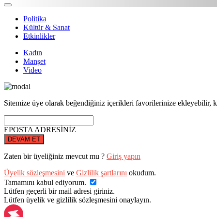
Politika
Kültür & Sanat
Etkinlikler
Kadın
Manşet
Video
Sitemize üye olarak beğendiğiniz içerikleri favorilerinize ekleyebilir, k
EPOSTA ADRESİNİZ
DEVAM ET
Zaten bir üyeliğiniz mevcut mu ?
Giriş yapın
Üyelik sözleşmesini
ve
Gizlilik şartlarını
okudum.
Tamamını kabul ediyorum.
Lütfen geçerli bir mail adresi giriniz.
Lütfen üyelik ve gizlilik sözleşmesini onaylayın.