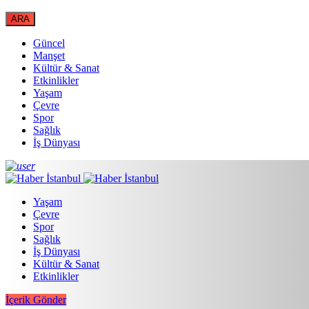
Güncel
Manşet
Kültür & Sanat
Etkinlikler
Yaşam
Çevre
Spor
Sağlık
İş Dünyası
Yaşam
Çevre
Spor
Sağlık
İş Dünyası
Kültür & Sanat
Etkinlikler
İçerik Gönder