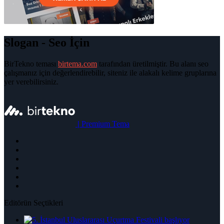
Slogan - Seo İçin
BirTekno teması
birtema.com
tarafından üretilmiştir. Bu alanı seo
çalışmanız için değerlendirebilir, siteniz ile alakalı kelime gruplarına
yer verebilirsiniz.
|
Premium Tema
Editörün Seçtikleri