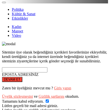
Politika
Kültür & Sanat
Etkinlikler
Kadın
Manşet
Video
Sitemize üye olarak beğendiğiniz içerikleri favorilerinize ekleyebilir,
kendi ürettiğiniz ya da internet üzerinde beğendiğiniz içerikleri
sitemizin ziyaretçilerine içerik gönder seçeneği ile sunabilirsiniz.
EPOSTA ADRESİNİZ
DEVAM ET
Zaten bir üyeliğiniz mevcut mu ?
Giriş yapın
Üyelik sözleşmesini
ve
Gizlilik şartlarını
okudum.
Tamamını kabul ediyorum.
Lütfen geçerli bir mail adresi giriniz.