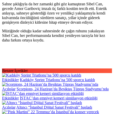
Sahne şıklığıyla da her zamanki gibi göz kamaştıran Sibel Can,
gecede Amor Gariboviç imzalı üç farklı kostüm tercih etti. Estetik
anlayışı, sahneye gösterdiği özen ve yenilikçi yaklaşımıyla kendi
kulvarında öncülüğünü sürdüren sanatçı, yıllar içinde giderek
genişleyen dinleyici kitlesine hitap etmeye devam ediyor.
Müziğinde olduğu kadar sahnesinde de çağın ruhunu yakalayan
Sibel Can, her performansında kendini yenileyen tarzıyla bir kez
daha farkını ortaya koydu.
Benzer İçerikler
Etkinlikler
Kadıköy Sprint Triatlonu’na 500 sporcu katıldı
Açılışlar
Scorpions, 24 Haziran’da Beşiktaş Tüpraş Stadyumu’nda
Etkinlikler
İSTAC’dan emniyet kemeri simülasyon etkinliği
Açılışlar
Altıncı “İstanbul Dijital Sanat Festivali” başladı