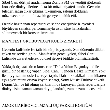
Sibel Can, dört yıl aradan sonra Zorlu PSM’de verdiği görkemli
konserle dinleyicilerine adeta bir müzik ziyafeti sundu. Gecenin
biletleri satışa çıkar çıkmaz tükenirken, salonu dolduran
müzikseverler unutulmaz bir geceye tanıklık etti.
Özenle hazırlanan repertuarı ve sahne enerjisiyle izleyenleri
büyüleyen sanatçı, performansıyla uzun süre hafızalardan
silinmeyecek bir konsere imza attı.
MANİFEST GRUBU’NDAN KULİS ZİYARETİ
Gecenin kulisinde ise tatlı bir sürpriz yaşandı. Son dönemin dikkat
çeken ve sevilen grubu Manifest’in genç üyeleri, Sibel Can’ı
kulisinde ziyaret ederek bu özel geceyi birlikte ölümsüzleştirdi.
Yaklaşık üç saat süren konserine “Daha Yolun Başındayım” ile
güçlü bir başlangıç yapan Sibel Can, “Senden Başka Kimsem Yok”
ile duygusal atmosferi zirveye taşıdı. Daha ilk dakikalardan itibaren
eşsiz yorumunu ortaya koyan sanatçı, Sony Music Türkiye etiketli
Drama’dan ve hit olmuş şarkılarını da kapsayan geniş repertuarıyla
dinleyicisini zaman zaman duygulandırdı, zaman zaman coşturdu.
AMOR GARİBOVİÇ İMZALI ÜÇ FARKLI KOSTÜM