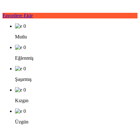
Favorilere Ekle
0
Mutlu
0
Eğlenmiş
0
Şaşırmış
0
Kızgın
0
Üzgün