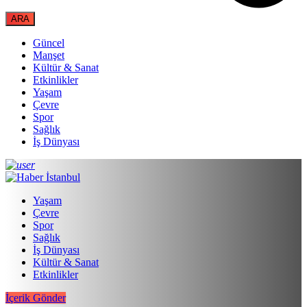
Güncel
Manşet
Kültür & Sanat
Etkinlikler
Yaşam
Çevre
Spor
Sağlık
İş Dünyası
Yaşam
Çevre
Spor
Sağlık
İş Dünyası
Kültür & Sanat
Etkinlikler
İçerik Gönder