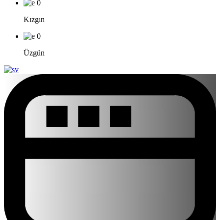
0
Kızgın
0
Üzgün