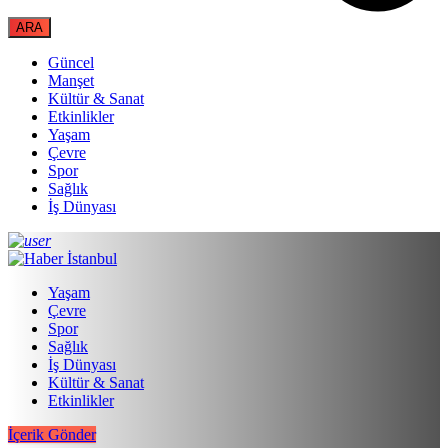
Güncel
Manşet
Kültür & Sanat
Etkinlikler
Yaşam
Çevre
Spor
Sağlık
İş Dünyası
Yaşam
Çevre
Spor
Sağlık
İş Dünyası
Kültür & Sanat
Etkinlikler
İçerik Gönder