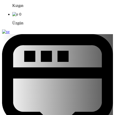
Kızgın
0
Üzgün