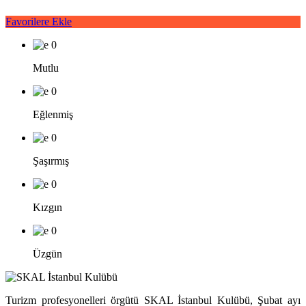
Favorilere Ekle
0
Mutlu
0
Eğlenmiş
0
Şaşırmış
0
Kızgın
0
Üzgün
Turizm profesyonelleri örgütü SKAL İstanbul Kulübü, Şubat ayı