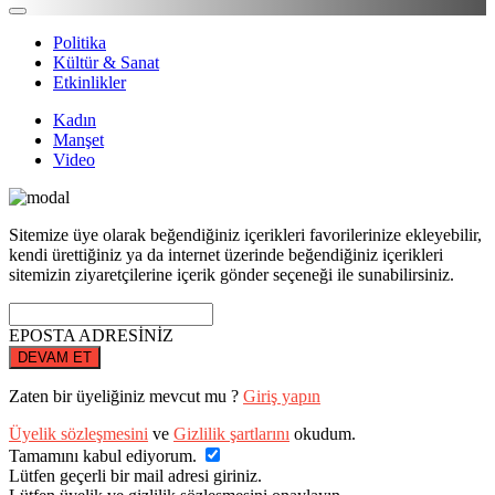
Politika
Kültür & Sanat
Etkinlikler
Kadın
Manşet
Video
Sitemize üye olarak beğendiğiniz içerikleri favorilerinize ekleyebilir,
kendi ürettiğiniz ya da internet üzerinde beğendiğiniz içerikleri
sitemizin ziyaretçilerine içerik gönder seçeneği ile sunabilirsiniz.
EPOSTA ADRESİNİZ
DEVAM ET
Zaten bir üyeliğiniz mevcut mu ?
Giriş yapın
Üyelik sözleşmesini
ve
Gizlilik şartlarını
okudum.
Tamamını kabul ediyorum.
Lütfen geçerli bir mail adresi giriniz.