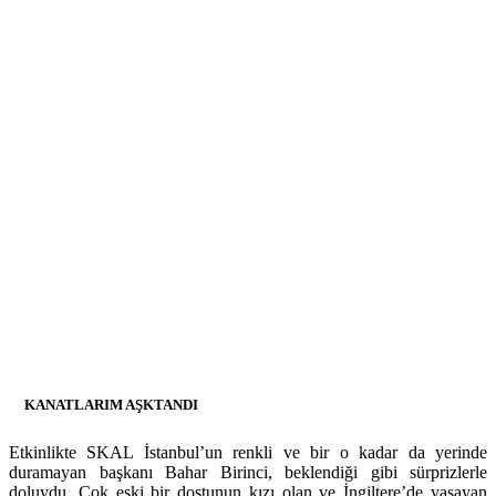
Uluslararası Çin Seddi Maratonu’na katıldığını ve herkesten manevi
Özkök’ten geldi. Özkök, “Ben ve arkadaşlarım sonuna kadar yanı
KANATLARIM AŞKTANDI
Etkinlikte SKAL İstanbul’un renkli ve bir o kadar da yerinde
duramayan başkanı Bahar Birinci, beklendiği gibi sürprizlerle
doluydu. Çok eski bir dostunun kızı olan ve İngiltere’de yaşayan